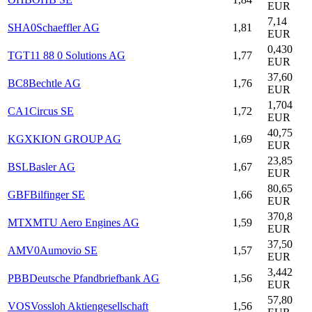
EUR
7,14
SHA0
Schaeffler AG
1,81
EUR
0,430
TGT
11 88 0 Solutions AG
1,77
EUR
37,60
BC8
Bechtle AG
1,76
EUR
1,704
CA1
Circus SE
1,72
EUR
40,75
KGX
KION GROUP AG
1,69
EUR
23,85
BSL
Basler AG
1,67
EUR
80,65
GBF
Bilfinger SE
1,66
EUR
370,8
MTX
MTU Aero Engines AG
1,59
EUR
37,50
AMV0
Aumovio SE
1,57
EUR
3,442
PBB
Deutsche Pfandbriefbank AG
1,56
EUR
57,80
VOS
Vossloh Aktiengesellschaft
1,56