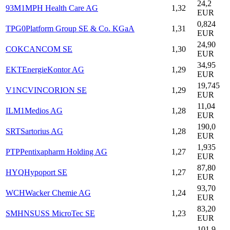
24,2
93M1
MPH Health Care AG
1,32
EUR
0,824
TPG0
Platform Group SE & Co. KGaA
1,31
EUR
24,90
COK
CANCOM SE
1,30
EUR
34,95
EKT
EnergieKontor AG
1,29
EUR
19,745
V1NC
VINCORION SE
1,29
EUR
11,04
ILM1
Medios AG
1,28
EUR
190,0
SRT
Sartorius AG
1,28
EUR
1,935
PTP
Pentixapharm Holding AG
1,27
EUR
87,80
HYQ
Hypoport SE
1,27
EUR
93,70
WCH
Wacker Chemie AG
1,24
EUR
83,20
SMHN
SUSS MicroTec SE
1,23
EUR
101,9