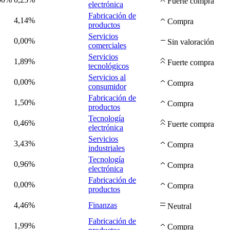
Fuerte compra
electrónica
Fabricación de
4,14%
Compra
productos
Servicios
0,00%
Sin valoración
comerciales
Servicios
1,89%
Fuerte compra
tecnológicos
Servicios al
0,00%
Compra
consumidor
Fabricación de
1,50%
Compra
productos
Tecnología
0,46%
Fuerte compra
electrónica
Servicios
3,43%
Compra
industriales
Tecnología
0,96%
Compra
electrónica
Fabricación de
0,00%
Compra
productos
4,46%
Finanzas
Neutral
Fabricación de
1,99%
Compra