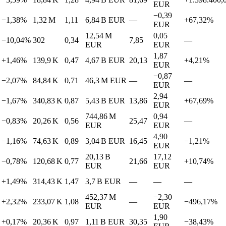
EUR
−0,39
−1,38%
1,32 M
1,11
6,84 B
EUR
—
+67,32%
EUR
12,54 M
0,05
−10,04%
302
0,34
7,85
—
EUR
EUR
1,87
+1,46%
139,9 K
0,47
4,67 B
EUR
20,13
+4,21%
EUR
−0,87
−2,07%
84,84 K
0,71
46,3 M
EUR
—
—
EUR
2,94
−1,67%
340,83 K
0,87
5,43 B
EUR
13,86
+67,69%
EUR
744,86 M
0,94
−0,83%
20,26 K
0,56
25,47
—
EUR
EUR
4,90
−1,16%
74,63 K
0,89
3,04 B
EUR
16,45
−1,21%
EUR
20,13 B
17,12
−0,78%
120,68 K
0,77
21,66
+10,74%
EUR
EUR
+1,49%
314,43 K
1,47
3,7 B
EUR
—
—
—
452,37 M
−2,30
+2,32%
233,07 K
1,08
—
−496,17%
EUR
EUR
1,90
+0,17%
20,36 K
0,97
1,11 B
EUR
30,35
−38,43%