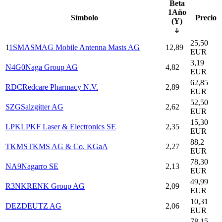
Beta
1Año
Símbolo
Precio
(Y)
25,50
1
1SMA
SMAG Mobile Antenna Masts AG
12,89
EUR
3,19
N4G0
Naga Group AG
4,82
EUR
62,85
RDC
Redcare Pharmacy N.V.
2,89
EUR
52,50
SZG
Salzgitter AG
2,62
EUR
15,30
LPK
LPKF Laser & Electronics SE
2,35
EUR
88,2
TKMS
TKMS AG & Co. KGaA
2,27
EUR
78,30
NA9
Nagarro SE
2,13
EUR
49,99
R3NK
RENK Group AG
2,09
EUR
10,31
DEZ
DEUTZ AG
2,06
EUR
78,15