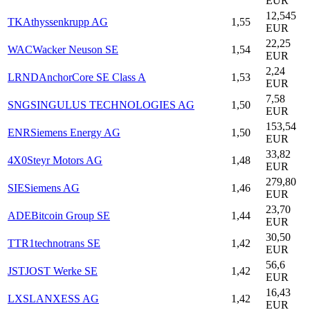
EUR
12,545
TKA
thyssenkrupp AG
1,55
EUR
22,25
WAC
Wacker Neuson SE
1,54
EUR
2,24
LRND
AnchorCore SE Class A
1,53
EUR
7,58
SNG
SINGULUS TECHNOLOGIES AG
1,50
EUR
153,54
ENR
Siemens Energy AG
1,50
EUR
33,82
4X0
Steyr Motors AG
1,48
EUR
279,80
SIE
Siemens AG
1,46
EUR
23,70
ADE
Bitcoin Group SE
1,44
EUR
30,50
TTR1
technotrans SE
1,42
EUR
56,6
JST
JOST Werke SE
1,42
EUR
16,43
LXS
LANXESS AG
1,42
EUR