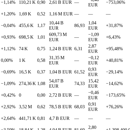
−1,14%
110,21 K
0,90
2,61 B
EUR
—
−753,06%
EUR
+1,20%
1,69 K
0,52
1,16 M
EUR
—
—
—
10,44 B
1,04
−0,04%
455,6 K
1,17
86,93
+31,87%
EUR
EUR
609,73 M
−1,09
+0,93%
698,5 K
1,01
—
+6,43%
EUR
EUR
2,87
+1,12%
74 K
0,75
1,24 B
EUR
6,31
+95,48%
EUR
31,35 M
−0,12
0,00%
1 K
0,58
—
+40,81%
EUR
EUR
0,93
−0,69%
16,5 K
0,37
1,04 B
EUR
61,52
−29,14%
EUR
54,07 B
15,42
−1,09%
274,36 K
1,08
74,33
−14,62%
EUR
EUR
−0,46
+0,42%
0
0,00
2,72 B
EUR
—
−173,65%
EUR
0,91
+2,92%
3,52 M
0,62
78,5 B
EUR
68,03
+76,26%
EUR
+2,64%
441,71 K
0,81
4,7 B
EUR
—
—
—
2,80
−3,59%
18,84 K
1,28
4,94 B
EUR
81,69
+1.398.400