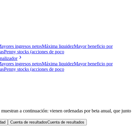
ayores ingresos netos
Máxima liquidez
Mayor beneficio por
as
Penny stocks (acciones de poco
Analizador
ayores ingresos netos
Máxima liquidez
Mayor beneficio por
as
Penny stocks (acciones de poco
 se muestran a continuación: vienen ordenadas por beta anual, que junto
idad
Cuenta de resultados
Cuenta de resultados