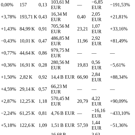
103,61 M
−6,85
0,00%
157
0,13
—
−191,53%
EUR
EUR
16,34 M
2,05
+3,78%
193,71 K
0,43
0,40
+21,81%
EUR
EUR
705,56 M
1,07
+1,43%
84,99 K
0,91
23,21
+33,16%
EUR
EUR
486,85 M
2,92
−0,43%
10,01 K
0,47
11,96
+81,49%
EUR
EUR
979,75 M
+0,77%
44,64 K
0,86
—
—
—
EUR
280,56 M
0,56
+0,36%
16,91 K
0,28
19,83
−5,61%
EUR
EUR
2,84
+1,50%
2,82 K
0,92
14,4 B
EUR
66,90
+88,34%
EUR
66,23 M
+4,59%
29,14 K
0,57
—
—
—
EUR
570,45 M
4,22
+2,87%
12,25 K
1,18
20,79
+90,09%
EUR
EUR
−16,16
−2,24%
61,25 K
0,81
4,76 B
EUR
—
−433,10%
EUR
1,44
+5,18%
122,6 K
1,09
1,51 B
EUR
57,59
−51,36%
EUR
16,68 B
3,63