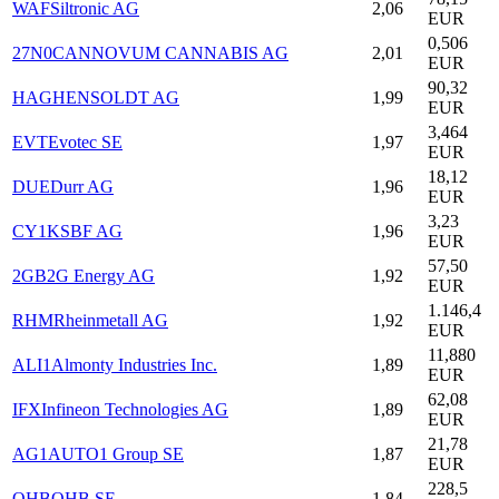
WAF
Siltronic AG
2,06
EUR
0,506
27N0
CANNOVUM CANNABIS AG
2,01
EUR
90,32
HAG
HENSOLDT AG
1,99
EUR
3,464
EVT
Evotec SE
1,97
EUR
18,12
DUE
Durr AG
1,96
EUR
3,23
CY1K
SBF AG
1,96
EUR
57,50
2GB
2G Energy AG
1,92
EUR
1.146,4
RHM
Rheinmetall AG
1,92
EUR
11,880
ALI1
Almonty Industries Inc.
1,89
EUR
62,08
IFX
Infineon Technologies AG
1,89
EUR
21,78
AG1
AUTO1 Group SE
1,87
EUR
228,5
OHB
OHB SE
1,84