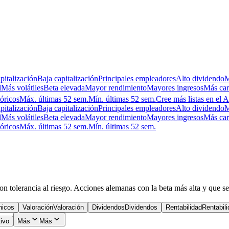
pitalización
Baja capitalización
Principales empleadores
Alto dividendo
M
l
Más volátiles
Beta elevada
Mayor rendimiento
Mayores ingresos
Más car
óricos
Máx. últimas 52 sem.
Mín. últimas 52 sem.
Cree más listas en el 
pitalización
Baja capitalización
Principales empleadores
Alto dividendo
M
l
Más volátiles
Beta elevada
Mayor rendimiento
Mayores ingresos
Más car
óricos
Máx. últimas 52 sem.
Mín. últimas 52 sem.
s con tolerancia al riesgo. Acciones alemanas con la beta más alta y que
nicos
Valoración
Valoración
Dividendos
Dividendos
Rentabilidad
Rentabil
tivo
Más
Más