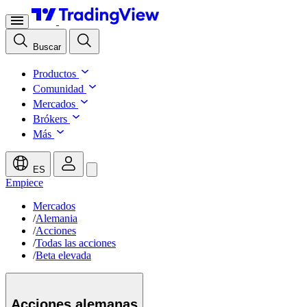
Buscar
Productos
Comunidad
Mercados
Brókers
Más
ES
Empiece
Mercados
/
Alemania
/
Acciones
/
Todas las acciones
/
Beta elevada
Acciones
alemanas