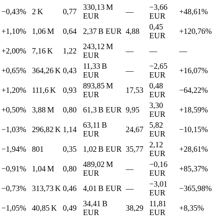
330,13 M
−3,66
−0,43%
2 K
0,77
—
+48,61%
EUR
EUR
0,45
+1,10%
1,06 M
0,64
2,37 B
EUR
4,88
+120,76%
EUR
243,12 M
+2,00%
7,16 K
1,22
—
—
—
EUR
11,33 B
−2,65
+0,65%
364,26 K
0,43
—
+16,07%
EUR
EUR
893,85 M
0,48
+1,20%
111,6 K
0,93
17,53
−64,22%
EUR
EUR
3,30
+0,50%
3,88 M
0,80
61,3 B
EUR
9,95
+18,59%
EUR
63,11 B
5,82
−1,03%
296,82 K
1,14
24,67
−10,15%
EUR
EUR
2,12
−1,94%
801
0,35
1,02 B
EUR
35,77
+28,61%
EUR
489,02 M
−0,16
−0,91%
1,04 M
0,80
—
+85,37%
EUR
EUR
−3,01
−0,73%
313,73 K
0,46
4,01 B
EUR
—
−365,98%
EUR
34,41 B
11,81
−1,05%
40,85 K
0,49
38,29
+8,35%
EUR
EUR