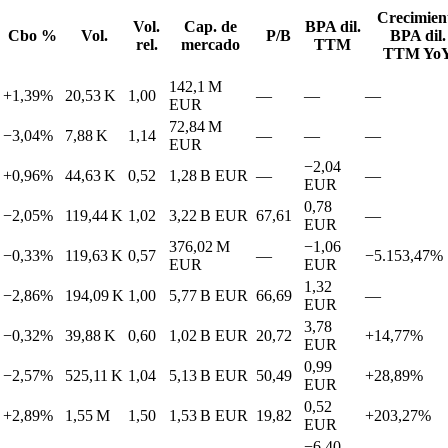
Crecimien
Vol.
Cap. de
BPA dil.
Cbo %
Vol.
P/B
BPA dil.
rel.
mercado
TTM
TTM Yo
142,1 M
+1,39%
20,53 K
1,00
—
—
—
EUR
72,84 M
−3,04%
7,88 K
1,14
—
—
—
EUR
−2,04
+0,96%
44,63 K
0,52
1,28 B
EUR
—
—
EUR
0,78
−2,05%
119,44 K
1,02
3,22 B
EUR
67,61
—
EUR
376,02 M
−1,06
−0,33%
119,63 K
0,57
—
−5.153,47%
EUR
EUR
1,32
−2,86%
194,09 K
1,00
5,77 B
EUR
66,69
—
EUR
3,78
−0,32%
39,88 K
0,60
1,02 B
EUR
20,72
+14,77%
EUR
0,99
−2,57%
525,11 K
1,04
5,13 B
EUR
50,49
+28,89%
EUR
0,52
+2,89%
1,55 M
1,50
1,53 B
EUR
19,82
+203,27%
EUR
−6,40