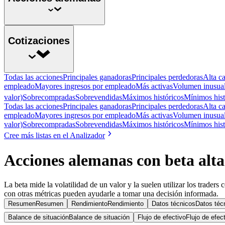
Cotizaciones
Todas las acciones
Principales ganadoras
Principales perdedoras
Alta ca
empleado
Mayores ingresos por empleado
Más activas
Volumen inusua
valor)
Sobrecompradas
Sobrevendidas
Máximos históricos
Mínimos hist
Todas las acciones
Principales ganadoras
Principales perdedoras
Alta ca
empleado
Mayores ingresos por empleado
Más activas
Volumen inusua
valor)
Sobrecompradas
Sobrevendidas
Máximos históricos
Mínimos hist
Cree más listas en el Analizador
Acciones alemanas con beta alta
La beta mide la volatilidad de un valor y la suelen utilizar los trader
con otras métricas pueden ayudarle a tomar una decisión informada.
Resumen
Resumen
Rendimiento
Rendimiento
Datos técnicos
Datos téc
Balance de situación
Balance de situación
Flujo de efectivo
Flujo de efec