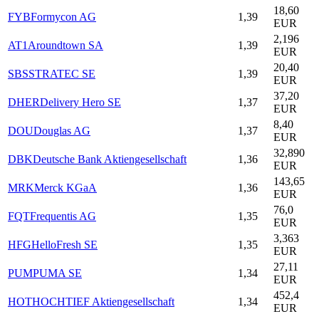
18,60
FYB
Formycon AG
1,39
EUR
2,196
AT1
Aroundtown SA
1,39
EUR
20,40
SBS
STRATEC SE
1,39
EUR
37,20
DHER
Delivery Hero SE
1,37
EUR
8,40
DOU
Douglas AG
1,37
EUR
32,890
DBK
Deutsche Bank Aktiengesellschaft
1,36
EUR
143,65
MRK
Merck KGaA
1,36
EUR
76,0
FQT
Frequentis AG
1,35
EUR
3,363
HFG
HelloFresh SE
1,35
EUR
27,11
PUM
PUMA SE
1,34
EUR
452,4
HOT
HOCHTIEF Aktiengesellschaft
1,34
EUR