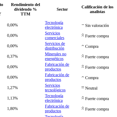
to
Rendimiento del
Calificación de los
dividendo %
Sector
analistas
Y
TTM
Tecnología
0,00%
Sin valoración
electrónica
Servicios
0,00%
Fuerte compra
comerciales
Servicios de
0,00%
Compra
distribución
Minerales no
0,37%
Fuerte compra
energéticos
Fabricación de
0,00%
Fuerte compra
productos
Fabricación de
0,00%
Compra
productos
Servicios
1,27%
Neutral
tecnológicos
Tecnología
1,13%
Fuerte compra
electrónica
Fabricación de
1,80%
Fuerte compra
productos
Tecnología