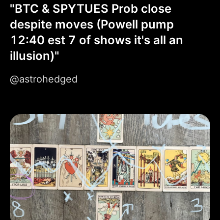
"BTC & SPYTUES Prob close  
despite moves (Powell pump 
12:40 est 7 of shows it's all an 
illusion)"
@astrohedged