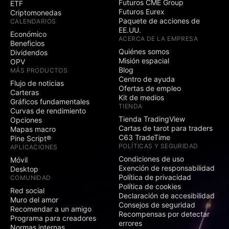
Futuros CME Group
ETF
Futuros Eurex
Criptomonedas
Paquete de acciones de
CALENDARIOS
EE.UU.
Económico
ACERCA DE LA EMPRESA
Beneficios
Quiénes somos
Dividendos
Misión espacial
OPV
Blog
MÁS PRODUCTOS
Centro de ayuda
Flujo de noticias
Ofertas de empleo
Carteras
Kit de medios
Gráficos fundamentales
TIENDA
Curvas de rendimiento
Tienda TradingView
Opciones
Cartas de tarot para traders
Mapas macro
C63 TradeTime
Pine Script®
POLÍTICAS Y SEGURIDAD
APLICACIONES
Condiciones de uso
Móvil
Exención de responsabilidad
Desktop
Política de privacidad
COMUNIDAD
Política de cookies
Red social
Declaración de accesibilidad
Muro del amor
Consejos de seguridad
Recomendar a un amigo
Recompensas por detectar
Programa para creadores
errores
Normas internas