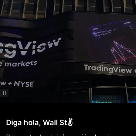
Diga hola, Wall St✌️