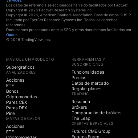
Services
.
Los datos de referencia seleccionados han sido facilitados por FactSet.
Copyright © 2026 FactSet Research Systems Inc.
Copyright © 2026, American Bankers Association. Base de datos CUSIP
facilitada por FactSet Research Systems Inc. Todos los derechos
reservados.
Documentos presentados ante la SEC y otros documentos facilitados por
Quartr
.
© 2026 TradingView, Inc.
MÁS QUE UN PRODUCTO
HERRAMIENTAS Y
SUSCRIPCIONES
Supergráficos
Funcionalidades
ANALIZADORES
Precios
Acciones
Datos de mercado
ETF
Regalar planes
Bonos
TRADING
Criptomonedas
Resumen
Pares CEX
Brókers
Pares DEX
Comparación de brókers
Pine
The Leap
MAPAS DE CALOR
OFERTAS ESPECIALES
Acciones
Futuros CME Group
ETF
Futuros Eurex
Criptomonedas