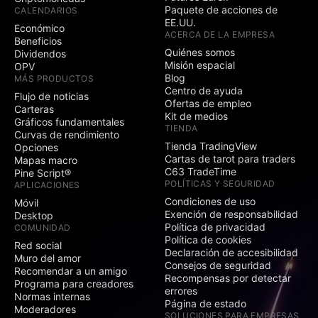
Paquete de acciones de
CALENDARIOS
EE.UU.
Económico
ACERCA DE LA EMPRESA
Beneficios
Quiénes somos
Dividendos
Misión espacial
OPV
Blog
MÁS PRODUCTOS
Centro de ayuda
Flujo de noticias
Ofertas de empleo
Carteras
Kit de medios
Gráficos fundamentales
TIENDA
Curvas de rendimiento
Tienda TradingView
Opciones
Cartas de tarot para traders
Mapas macro
C63 TradeTime
Pine Script®
POLÍTICAS Y SEGURIDAD
APLICACIONES
Condiciones de uso
Móvil
Exención de responsabilidad
Desktop
Política de privacidad
COMUNIDAD
Política de cookies
Red social
Declaración de accesibilidad
Muro del amor
Consejos de seguridad
Recomendar a un amigo
Recompensas por detectar
Programa para creadores
errores
Normas internas
Página de estado
Moderadores
SOLUCIONES PARA EMPRESAS