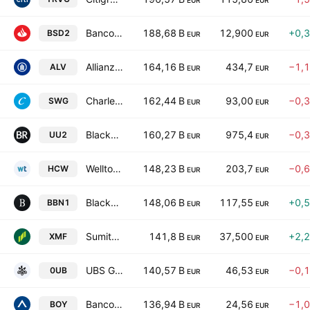
EUR
EUR
Banco Santander, S.A.
188,68 B
12,900
+0,
BSD2
EUR
EUR
Allianz SE
164,16 B
434,7
−1,
ALV
EUR
EUR
Charles Schwab Corp
162,44 B
93,00
−0,
SWG
EUR
EUR
BlackRock, Inc.
160,27 B
975,4
−0,
UU2
EUR
EUR
Welltower Inc.
148,23 B
203,7
−0,
HCW
EUR
EUR
Blackstone Inc.
148,06 B
117,55
+0,
BBN1
EUR
EUR
Sumitomo Mitsui Financial Group, Inc.
141,8 B
37,500
+2,
XMF
EUR
EUR
UBS Group AG
140,57 B
46,53
−0,
0UB
EUR
EUR
Banco Bilbao Vizcaya Argentaria, S.A.
136,94 B
24,56
−1,
BOY
EUR
EUR