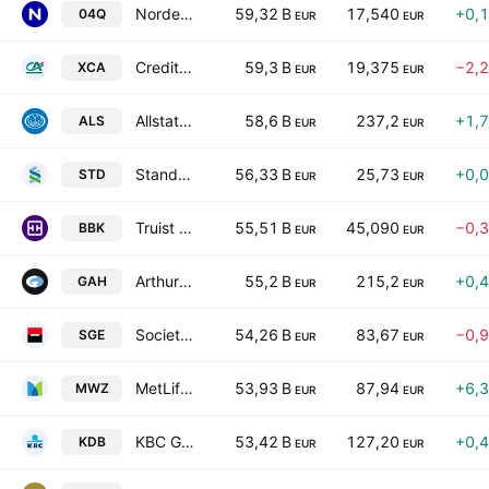
Nordea Bank Abp
59,32 B
17,540
+0,
04Q
EUR
EUR
Credit Agricole SA
59,3 B
19,375
−2,
XCA
EUR
EUR
Allstate Corporation
58,6 B
237,2
+1,
ALS
EUR
EUR
Standard Chartered PLC
56,33 B
25,73
+0,
STD
EUR
EUR
Truist Financial Corporation
55,51 B
45,090
−0,
BBK
EUR
EUR
Arthur J. Gallagher & Co.
55,2 B
215,2
+0,
GAH
EUR
EUR
Societe Generale SA Class A
54,26 B
83,67
−0,
SGE
EUR
EUR
MetLife, Inc.
53,93 B
87,94
+6,
MWZ
EUR
EUR
KBC Group N.V.
53,42 B
127,20
+0,
KDB
EUR
EUR