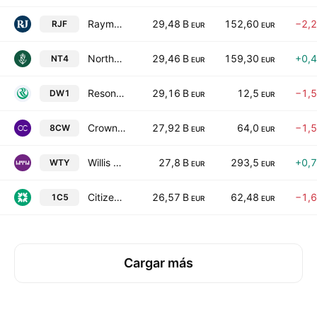
Raymond James Financial, Inc.
29,48 B
152,60
−2,
RJF
EUR
EUR
Northern Trust Corporation
29,46 B
159,30
+0,
NT4
EUR
EUR
Resona Holdings, Inc.
29,16 B
12,5
−1,
DW1
EUR
EUR
Crown Castle Inc.
27,92 B
64,0
−1,
8CW
EUR
EUR
Willis Towers Watson Public Limited Company
27,8 B
293,5
+0,
WTY
EUR
EUR
Citizens Financial Group, Inc.
26,57 B
62,48
−1,
1C5
EUR
EUR
Cargar más