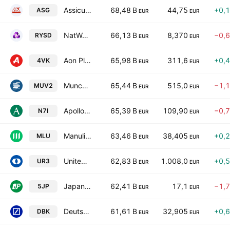
Assicurazioni Generali S.p.A.
68,48 B
44,75
+0,
ASG
EUR
EUR
NatWest Group Plc
66,13 B
8,370
−0,
RYSD
EUR
EUR
Aon Plc Class A
65,98 B
311,6
+0,
4VK
EUR
EUR
Munchener Ruckversicherungs-Gesellschaft AG
65,44 B
515,0
−1,
MUV2
EUR
EUR
Apollo Global Management Inc
65,39 B
109,90
−0,
N7I
EUR
EUR
Manulife Financial Corporation
63,46 B
38,405
+0,
MLU
EUR
EUR
United Rentals, Inc.
62,83 B
1.008,0
+0,
UR3
EUR
EUR
Japan Post Bank Co., Ltd.
62,41 B
17,1
−1,
5JP
EUR
EUR
Deutsche Bank Aktiengesellschaft
61,61 B
32,905
+0,
DBK
EUR
EUR