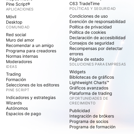
C63 TradeTime
Pine Script®
POLÍTICAS Y SEGURIDAD
APLICACIONES
Condiciones de uso
Móvil
Exención de responsabilidad
Desktop
Política de privacidad
COMUNIDAD
Política de cookies
Red social
Declaración de accesibilidad
Muro del amor
Consejos de seguridad
Recomendar a un amigo
Recompensas por detectar
Programa para creadores
errores
Normas internas
Página de estado
Moderadores
SOLUCIONES PARA EMPRESAS
IDEAS
Widgets
Trading
Bibliotecas de gráficos
Formación
Lightweight Charts™
Selecciones de los editores
Gráficos avanzados
PINE SCRIPT
Plataforma de trading
Indicadores y estrategias
OPORTUNIDADES DE
Wizards
CRECIMIENTO
Autónomos
Publicidad
Espacios de pago
Integración de brókers
Programa de socios
Programa de formación