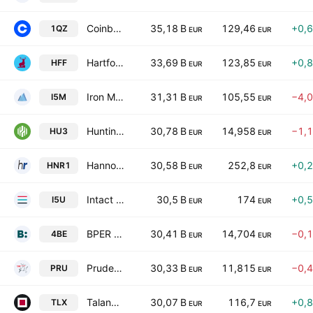
Coinbase Global, Inc. Class A
35,18 B
129,46
+0,
1QZ
EUR
EUR
Hartford Insurance Group, Inc.
33,69 B
123,85
+0,
HFF
EUR
EUR
Iron Mountain, Inc.
31,31 B
105,55
−4,
I5M
EUR
EUR
Huntington Bancshares Incorporated
30,78 B
14,958
−1,
HU3
EUR
EUR
Hannover Rueck SE
30,58 B
252,8
+0,
HNR1
EUR
EUR
Intact Financial Corporation
30,5 B
174
+0,
I5U
EUR
EUR
BPER Banca S.p.A.
30,41 B
14,704
−0,
4BE
EUR
EUR
Prudential plc
30,33 B
11,815
−0,
PRU
EUR
EUR
Talanx AG
30,07 B
116,7
+0,
TLX
EUR
EUR