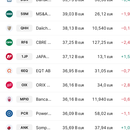
EUR
EUR
MS&AD Insurance Group Holdings, Inc.
39,03 B
26,12
−1,
59M
EUR
EUR
Daiichi Life Group. Inc.
38,13 B
10,540
−0,
QHH
EUR
EUR
CBRE Group, Inc. Class A
37,25 B
127,25
−2,
RF6
EUR
EUR
JAPAN POST HOLDINGS Co., Ltd.
37,12 B
13,1
+1,
1JP
EUR
EUR
EQT AB
36,95 B
31,05
−0,
6EQ
EUR
EUR
ORIX Corporation
36,16 B
34,0
−2,
OIX
EUR
EUR
Banca Monte dei Paschi di Siena S.p.A.
36,16 B
11,940
−0,
MPI0
EUR
EUR
Power Corporation of Canada
36,09 B
58,02
−1,
PCR
EUR
EUR
Sompo Holdings,Inc.
35,69 B
37,94
+1,
ANK
EUR
EUR