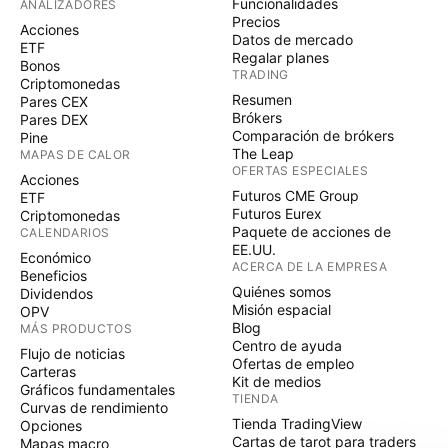
Funcionalidades
ANALIZADORES
Precios
Acciones
Datos de mercado
ETF
Regalar planes
Bonos
TRADING
Criptomonedas
Resumen
Pares CEX
Brókers
Pares DEX
Comparación de brókers
Pine
The Leap
MAPAS DE CALOR
OFERTAS ESPECIALES
Acciones
Futuros CME Group
ETF
Futuros Eurex
Criptomonedas
Paquete de acciones de
CALENDARIOS
EE.UU.
Económico
ACERCA DE LA EMPRESA
Beneficios
Quiénes somos
Dividendos
Misión espacial
OPV
Blog
MÁS PRODUCTOS
Centro de ayuda
Flujo de noticias
Ofertas de empleo
Carteras
Kit de medios
Gráficos fundamentales
TIENDA
Curvas de rendimiento
Tienda TradingView
Opciones
Cartas de tarot para traders
Mapas macro