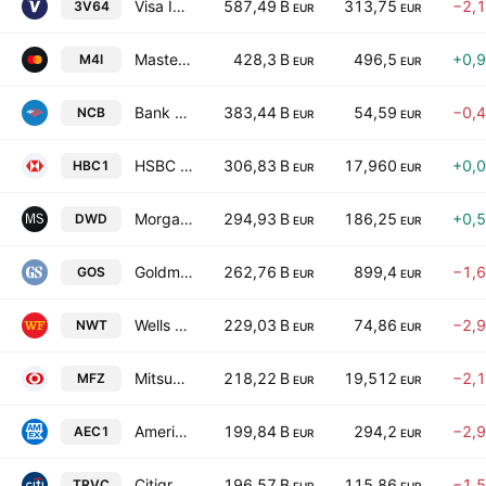
Visa Inc. Class A
587,49 B
313,75
−2,
3V64
EUR
EUR
Mastercard Incorporated Class A
428,3 B
496,5
+0,
M4I
EUR
EUR
Bank of America Corp
383,44 B
54,59
−0,
NCB
EUR
EUR
HSBC Holdings Plc
306,83 B
17,960
+0,
HBC1
EUR
EUR
Morgan Stanley
294,93 B
186,25
+0,
DWD
EUR
EUR
Goldman Sachs Group, Inc.
262,76 B
899,4
−1,
GOS
EUR
EUR
Wells Fargo & Company
229,03 B
74,86
−2,
NWT
EUR
EUR
Mitsubishi UFJ Financial Group, Inc.
218,22 B
19,512
−2,
MFZ
EUR
EUR
American Express Company
199,84 B
294,2
−2,
AEC1
EUR
EUR
Citigroup Inc.
196,57 B
115,86
−1,
TRVC