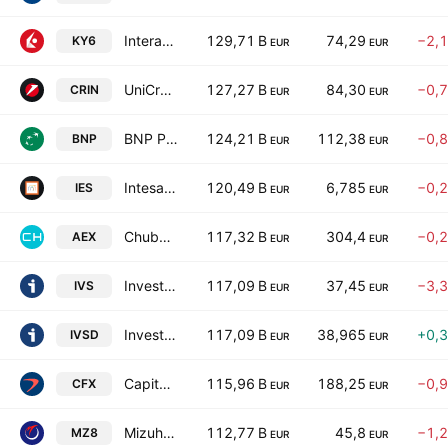
Interactive Brokers Group, Inc. Class A
129,71 B
74,29
−2,
KY6
EUR
EUR
UniCredit S.p.A.
127,27 B
84,30
−0,
CRIN
EUR
EUR
BNP Paribas S.A. Class A
124,21 B
112,38
−0,
BNP
EUR
EUR
Intesa Sanpaolo S.p.A.
120,49 B
6,785
−0,
IES
EUR
EUR
Chubb Limited
117,32 B
304,4
−0,
AEX
EUR
EUR
Investor AB Class A
117,09 B
37,45
−3,
IVS
EUR
EUR
Investor AB Class B
117,09 B
38,965
+0,
IVSD
EUR
EUR
Capital One Financial Corp
115,96 B
188,25
−0,
CFX
EUR
EUR
Mizuho Financial Group, Inc.
112,77 B
45,8
−1,
MZ8
EUR
EUR