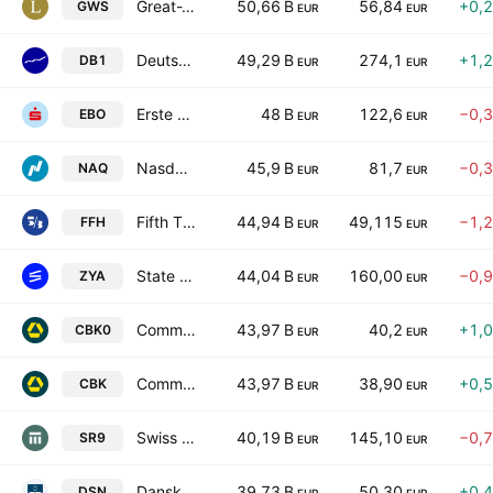
Great-West Lifeco Inc.
50,66 B
56,84
+0,
GWS
EUR
EUR
Deutsche Boerse AG
49,29 B
274,1
+1,
DB1
EUR
EUR
Erste Group Bank AG
48 B
122,6
−0,
EBO
EUR
EUR
Nasdaq, Inc.
45,9 B
81,7
−0,
NAQ
EUR
EUR
Fifth Third Bancorp
44,94 B
49,115
−1,
FFH
EUR
EUR
State Street Corporation
44,04 B
160,00
−0,
ZYA
EUR
EUR
Commerzbank AG
43,97 B
40,2
+1,
CBK0
EUR
EUR
Commerzbank AG
43,97 B
38,90
+0,
CBK
EUR
EUR
Swiss Re AG
40,19 B
145,10
−0,
SR9
EUR
EUR
Danske Bank A/S
39,73 B
50,30
+0,
DSN