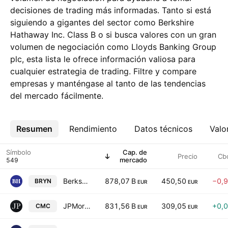
decisiones de trading más informadas. Tanto si está
siguiendo a gigantes del sector como Berkshire
Hathaway Inc. Class B o si busca valores con un gran
volumen de negociación como Lloyds Banking Group
plc, esta lista le ofrece información valiosa para
cualquier estrategia de trading. Filtre y compare
empresas y manténgase al tanto de las tendencias
del mercado fácilmente.
Resumen
Más
Rendimiento
Datos técnicos
Valo
Símbolo
Cap. de
Precio
Cb
mercado
Berkshire Hathaway Inc. Class B
878,07 B
450,50
−0,
BRYN
EUR
EUR
JPMorgan Chase & Co.
831,56 B
309,05
+0,
CMC
EUR
EUR