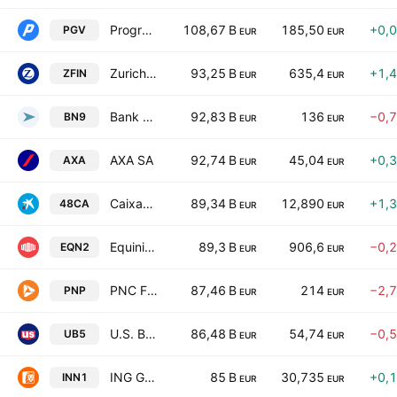
Progressive Corporation
108,67 B
185,50
+0,
PGV
EUR
EUR
Zurich Insurance Group Ltd
93,25 B
635,4
+1,
ZFIN
EUR
EUR
Bank of New York Mellon Corp
92,83 B
136
−0,
BN9
EUR
EUR
AXA SA
92,74 B
45,04
+0,
AXA
EUR
EUR
CaixaBank SA
89,34 B
12,890
+1,
48CA
EUR
EUR
Equinix, Inc.
89,3 B
906,6
−0,
EQN2
EUR
EUR
PNC Financial Services Group, Inc.
87,46 B
214
−2,
PNP
EUR
EUR
U.S. Bancorp
86,48 B
54,74
−0,
UB5
EUR
EUR
ING Groep N.V.
85 B
30,735
+0,
INN1
EUR
EUR