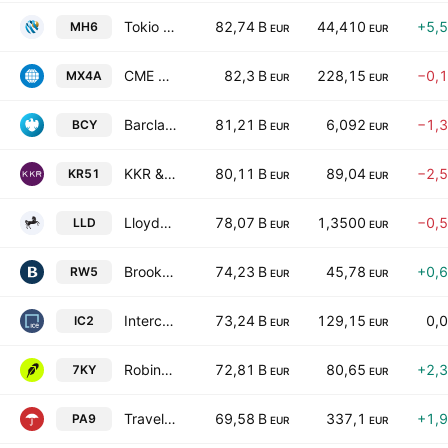
Tokio Marine Holdings, Inc.
82,74 B
44,410
+5,
MH6
EUR
EUR
CME Group Inc. Class A
82,3 B
228,15
−0,
MX4A
EUR
EUR
Barclays PLC
81,21 B
6,092
−1,
BCY
EUR
EUR
KKR & Co Inc
80,11 B
89,04
−2,
KR51
EUR
EUR
Lloyds Banking Group plc
78,07 B
1,3500
−0,
LLD
EUR
EUR
Brookfield Asset Management Ltd. Class A
74,23 B
45,78
+0,
RW5
EUR
EUR
Intercontinental Exchange, Inc.
73,24 B
129,15
0,
IC2
EUR
EUR
Robinhood Markets, Inc. Class A
72,81 B
80,65
+2,
7KY
EUR
EUR
Travelers Companies, Inc.
69,58 B
337,1
+1,
PA9
EUR
EUR