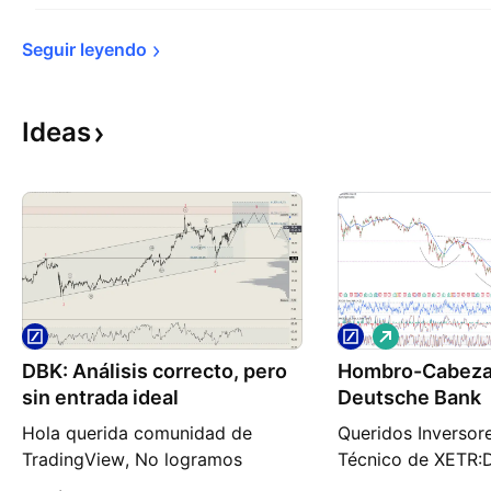
Seguir 
leyendo
Ideas
L
a
DBK: Análisis correcto, pero
Hombro-Cabeza
r
g
sin entrada ideal
Deutsche Bank
o
Hola querida comunidad de
Queridos Inversore
TradingView, No logramos
Técnico de XETR:D
encontrar la entrada correcta
Resistencia: Zona 