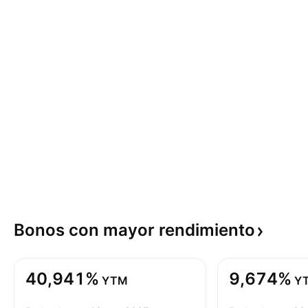
Bonos con mayor
rendimiento
40,941%
9,674%
YTM
Y