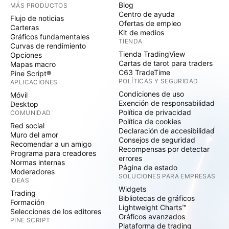
Blog
MÁS PRODUCTOS
Centro de ayuda
Flujo de noticias
Ofertas de empleo
Carteras
Kit de medios
Gráficos fundamentales
TIENDA
Curvas de rendimiento
Tienda TradingView
Opciones
Cartas de tarot para traders
Mapas macro
C63 TradeTime
Pine Script®
POLÍTICAS Y SEGURIDAD
APLICACIONES
Condiciones de uso
Móvil
Exención de responsabilidad
Desktop
Política de privacidad
COMUNIDAD
Política de cookies
Red social
Declaración de accesibilidad
Muro del amor
Consejos de seguridad
Recomendar a un amigo
Recompensas por detectar
Programa para creadores
errores
Normas internas
Página de estado
Moderadores
SOLUCIONES PARA EMPRESAS
IDEAS
Widgets
Trading
Bibliotecas de gráficos
Formación
Lightweight Charts™
Selecciones de los editores
Gráficos avanzados
PINE SCRIPT
Plataforma de trading