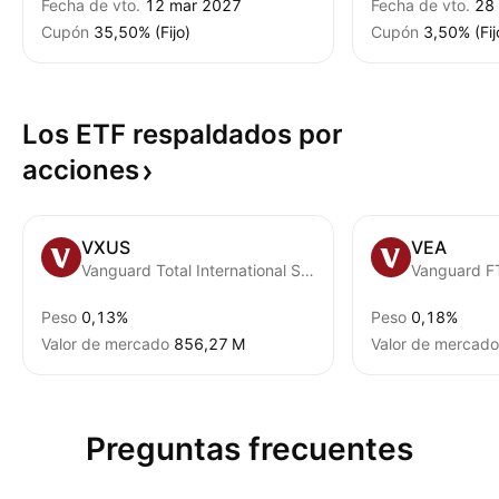
Fecha de vto.
12 mar 2027
Fecha de vto.
28
Cupón
35,50% (Fijo)
Cupón
3,50% (Fij
Los ETF respaldados por
acciones
VXUS
VEA
Vanguard Total International Stock ETF
Peso
0,13%
Peso
0,18%
Valor de mercado
‪856,27 M‬
Valor de mercado
Preguntas frecuentes