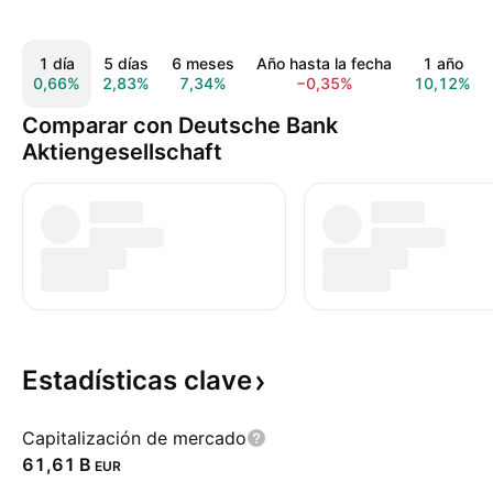
1 día
5 días
6 meses
Año hasta la fecha
1 año
0,66%
2,83%
7,34%
−0,35%
10,12%
Comparar con Deutsche Bank
Aktiengesellschaft
Estadísticas
clave
Capitalización de mercado
‪61,61 B‬
EUR