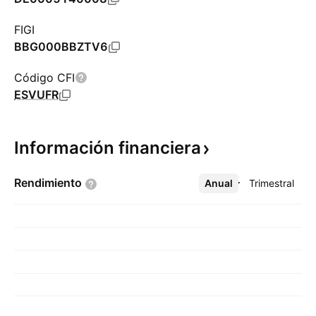
FIGI
BBG000BBZTV6
Código CFI
ESVUFR
Información
financiera
Rendimiento
Anual
Más
Trimestral