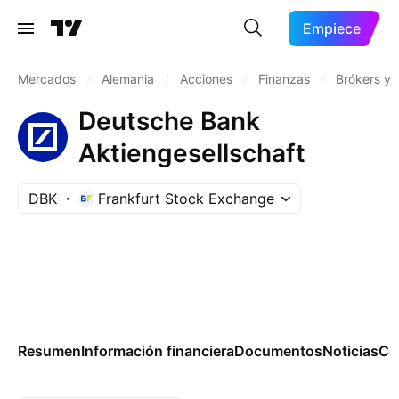
Empiece
Mercados
/
Alemania
/
Acciones
/
Finanzas
/
Brókers y 
Deutsche Bank
Aktiengesellschaft
DBK
Frankfurt Stock Exchange
Resumen
Información financiera
Documentos
Noticias
Co