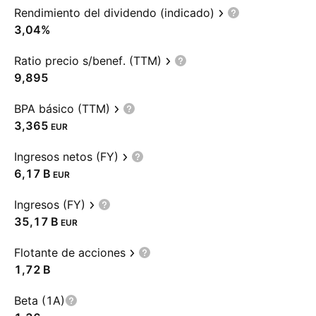
Rendimiento del dividendo (indicado)
3,04%
Ratio precio s/benef. (TTM)
9,895
BPA básico (TTM)
3,365
EUR
Ingresos netos (FY)
‪6,17 B‬
EUR
Ingresos (FY)
‪35,17 B‬
EUR
Flotante de acciones
‪1,72 B‬
Beta (1A)