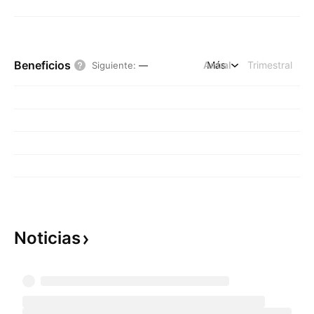
Beneficios
Anual
Más
Trimestral
Siguiente
:
—
Noticias