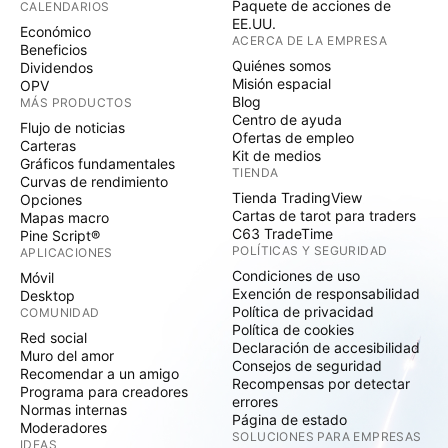
Paquete de acciones de
CALENDARIOS
EE.UU.
Económico
ACERCA DE LA EMPRESA
Beneficios
Quiénes somos
Dividendos
Misión espacial
OPV
Blog
MÁS PRODUCTOS
Centro de ayuda
Flujo de noticias
Ofertas de empleo
Carteras
Kit de medios
Gráficos fundamentales
TIENDA
Curvas de rendimiento
Tienda TradingView
Opciones
Cartas de tarot para traders
Mapas macro
C63 TradeTime
Pine Script®
POLÍTICAS Y SEGURIDAD
APLICACIONES
Condiciones de uso
Móvil
Exención de responsabilidad
Desktop
Política de privacidad
COMUNIDAD
Política de cookies
Red social
Declaración de accesibilidad
Muro del amor
Consejos de seguridad
Recomendar a un amigo
Recompensas por detectar
Programa para creadores
errores
Normas internas
Página de estado
Moderadores
SOLUCIONES PARA EMPRESAS
IDEAS