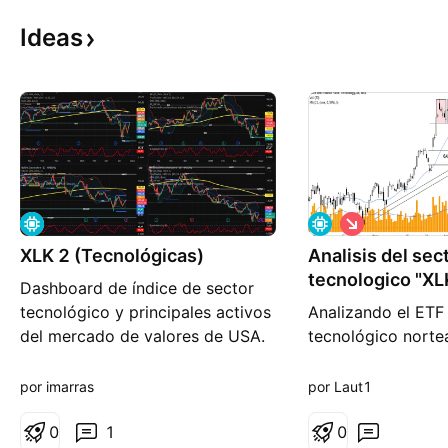
Ideas
C
o
XLK 2 (Tecnológicas)
Analisis del sec
r
t
tecnologico "XL
Dashboard de índice de sector
o
tecnológico y principales activos
Analizando el ETF 
del mercado de valores de USA.
tecnológico norte
Indicadores principales para
aprecia posibles 
estrategia de swing.
debilidad. Luego d
por imarras
por Laut1
desempeño liderad
0
1
grandes tecnológ
0