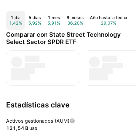
1 día
5 días
1 mes
6 meses
Año hasta la fecha
1,42%
5,92%
5,91%
36,20%
29,07%
4
Comparar con State Street Technology
Select Sector SPDR ETF
Estadísticas clave
Activos gestionados (AUM)
‪121,54 B‬
USD