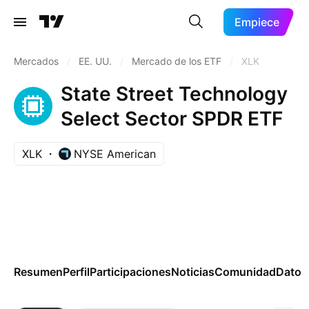
Empiece
Mercados
/
EE. UU.
/
Mercado de los ETF
/
XLK
State Street Technology
Select Sector SPDR ETF
XLK
NYSE American
Resumen
Perfil
Participaciones
Noticias
Comunidad
Datos