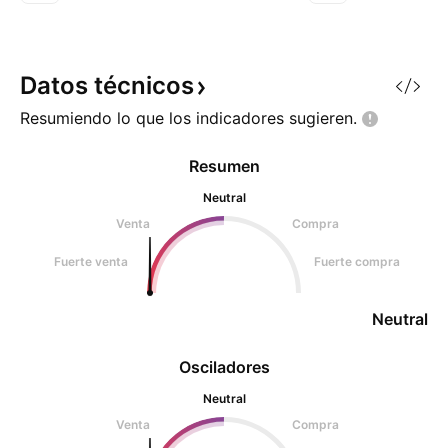
AAPL, NVIDA, GOOG
de la revolución de
encontramos con 
patrón de vuelta
Datos
técnicos
doble techo
Resumiendo lo que los indicadores
sugieren.
Resumen
Neutral
Venta
Compra
Fuerte venta
Fuerte compra
Neutral
Osciladores
Neutral
Venta
Compra