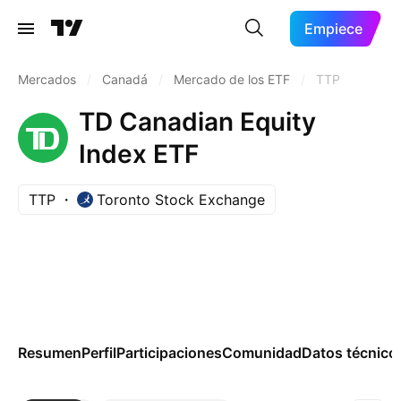
Empiece
Mercados
/
Canadá
/
Mercado de los ETF
/
TTP
TD Canadian Equity
Index ETF
TTP
Toronto Stock Exchange
Resumen
Perfil
Participaciones
Comunidad
Datos técnico