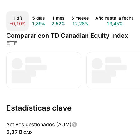
1 día
5 días
1 mes
6 meses
Año hasta la fecha
−0,10%
1,89%
2,52%
12,28%
13,45%
Comparar con TD Canadian Equity Index
ETF
Estadísticas clave
Activos gestionados (AUM)
‪6,37 B‬
CAD