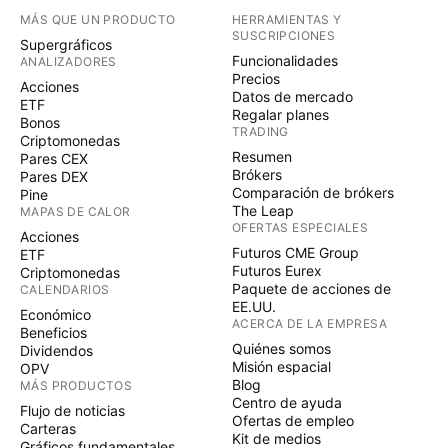
MÁS QUE UN PRODUCTO
HERRAMIENTAS Y
SUSCRIPCIONES
Supergráficos
Funcionalidades
ANALIZADORES
Precios
Acciones
Datos de mercado
ETF
Regalar planes
Bonos
TRADING
Criptomonedas
Resumen
Pares CEX
Brókers
Pares DEX
Comparación de brókers
Pine
The Leap
MAPAS DE CALOR
OFERTAS ESPECIALES
Acciones
Futuros CME Group
ETF
Futuros Eurex
Criptomonedas
Paquete de acciones de
CALENDARIOS
EE.UU.
Económico
ACERCA DE LA EMPRESA
Beneficios
Quiénes somos
Dividendos
Misión espacial
OPV
Blog
MÁS PRODUCTOS
Centro de ayuda
Flujo de noticias
Ofertas de empleo
Carteras
Kit de medios
Gráficos fundamentales