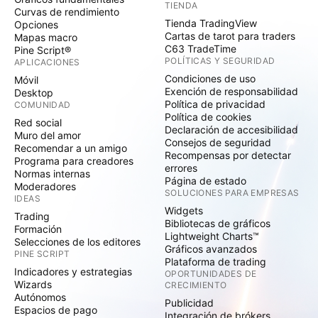
TIENDA
Curvas de rendimiento
Tienda TradingView
Opciones
Cartas de tarot para traders
Mapas macro
C63 TradeTime
Pine Script®
POLÍTICAS Y SEGURIDAD
APLICACIONES
Condiciones de uso
Móvil
Exención de responsabilidad
Desktop
Política de privacidad
COMUNIDAD
Política de cookies
Red social
Declaración de accesibilidad
Muro del amor
Consejos de seguridad
Recomendar a un amigo
Recompensas por detectar
Programa para creadores
errores
Normas internas
Página de estado
Moderadores
SOLUCIONES PARA EMPRESAS
IDEAS
Widgets
Trading
Bibliotecas de gráficos
Formación
Lightweight Charts™
Selecciones de los editores
Gráficos avanzados
PINE SCRIPT
Plataforma de trading
Indicadores y estrategias
OPORTUNIDADES DE
Wizards
CRECIMIENTO
Autónomos
Publicidad
Espacios de pago
Integración de brókers