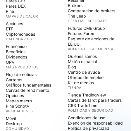
Resumen
Pares CEX
Brókers
Pares DEX
Comparación de brókers
Pine
The Leap
MAPAS DE CALOR
OFERTAS ESPECIALES
Acciones
Futuros CME Group
ETF
Futuros Eurex
Criptomonedas
Paquete de acciones de
CALENDARIOS
EE.UU.
Económico
ACERCA DE LA EMPRESA
Beneficios
Quiénes somos
Dividendos
Misión espacial
OPV
Blog
MÁS PRODUCTOS
Centro de ayuda
Flujo de noticias
Ofertas de empleo
Carteras
Kit de medios
Gráficos fundamentales
TIENDA
Curvas de rendimiento
Tienda TradingView
Opciones
Cartas de tarot para traders
Mapas macro
C63 TradeTime
Pine Script®
POLÍTICAS Y SEGURIDAD
APLICACIONES
Condiciones de uso
Móvil
Exención de responsabilidad
Desktop
Política de privacidad
COMUNIDAD