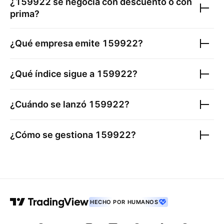
¿
159922
se negocia con descuento o con
prima?
¿Qué empresa emite
159922
?
¿Qué índice sigue a
159922
?
¿Cuándo se lanzó
159922
?
¿Cómo se gestiona
159922
?
HECHO POR HUMANOS