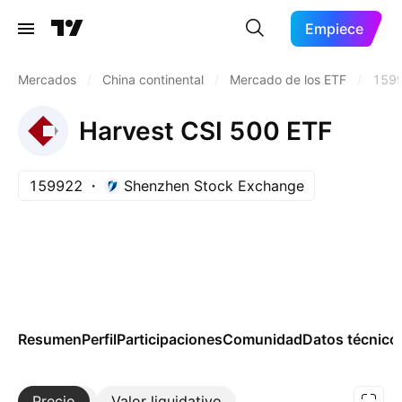
Empiece
Mercados
/
China continental
/
Mercado de los ETF
/
159
Harvest CSI 500 ETF
159922
Shenzhen Stock Exchange
Resumen
Perfil
Participaciones
Comunidad
Datos técnico
Precio
Más
Valor liquidativo