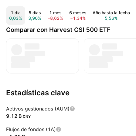
1 día
5 días
1 mes
6 meses
Año hasta la fecha
0,03%
3,90%
−8,62%
−1,34%
5,56%
Comparar con Harvest CSI 500 ETF
Estadísticas clave
Activos gestionados (AUM)
‪9,12 B‬
CNY
Flujos de fondos (1A)