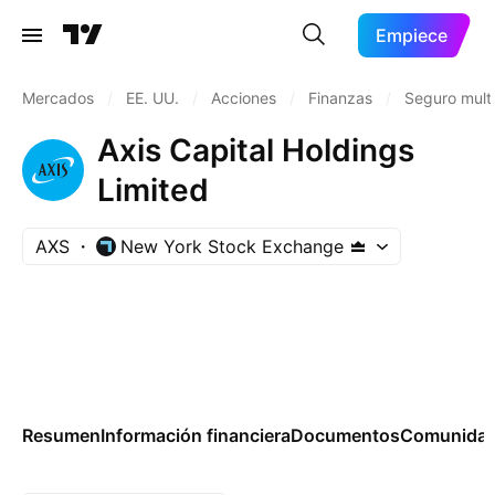
Empiece
Mercados
/
EE. UU.
/
Acciones
/
Finanzas
/
Seguro mult
Axis Capital Holdings
Limited
AXS
New York Stock Exchange
Resumen
Información financiera
Documentos
Comunida