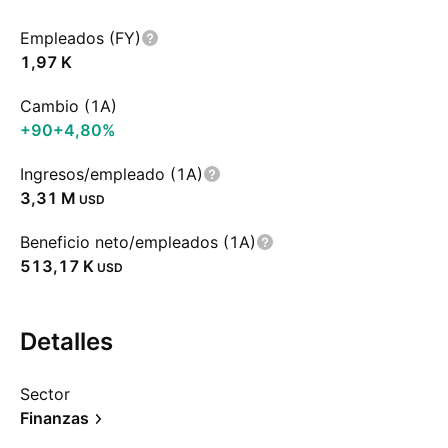
Empleados (FY)
‪1,97 K‬
Cambio (1A)
+90
+4,80%
Ingresos/empleado (1A)
‪3,31 M‬
USD
Beneficio neto/empleados (1A)
‪513,17 K‬
USD
Detalles
Sector
Finanzas