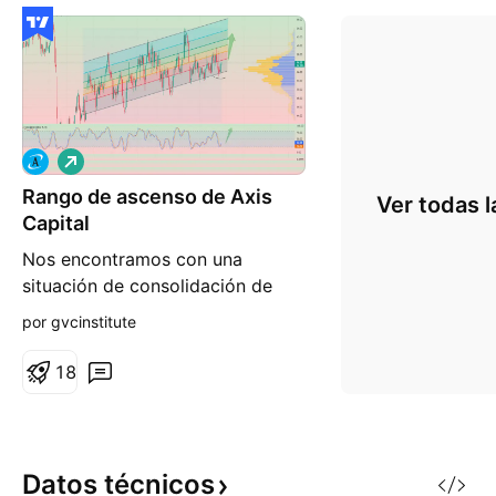
L
a
Rango de ascenso de Axis
r
Ver todas l
g
Capital
o
Nos encontramos con una
situación de consolidación de
mercado después de que el
por gvcinstitute
consenso haya previsto una
última subida de tipos altamente
1
8
improbable. Los principales
puntos de atención esta semana
estarán enfocados en la inflación,
con la publicación del IPC alemán
Datos
técnicos