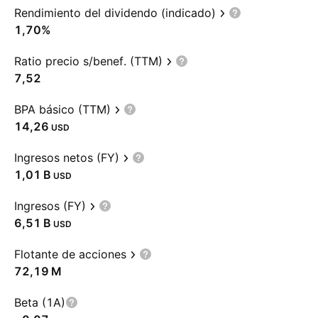
Rendimiento del dividendo (indicado)
1,70%
Ratio precio s/benef. (TTM)
7,52
BPA básico (TTM)
14,26
USD
Ingresos netos (FY)
‪1,01 B‬
USD
Ingresos (FY)
‪6,51 B‬
USD
Flotante de acciones
‪72,19 M‬
Beta (1A)