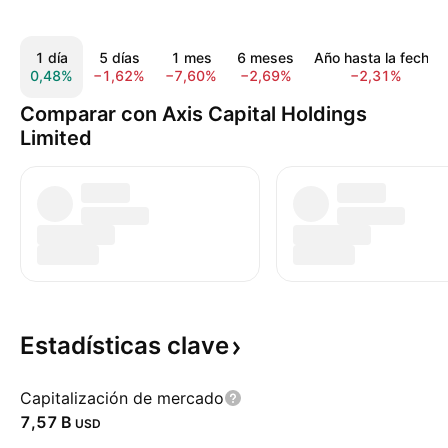
1 día
5 días
1 mes
6 meses
Año hasta la fecha
0,48%
−1,62%
−7,60%
−2,69%
−2,31%
Comparar con Axis Capital Holdings
Limited
Estadísticas
clave
Capitalización de mercado
‪7,57 B‬
USD