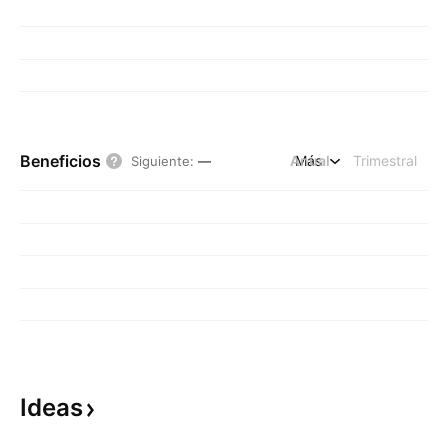
Beneficios
Anual
Más
Trimestral
Siguiente
:
—
Ideas