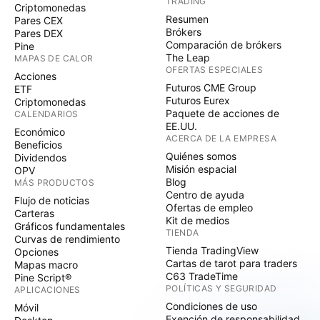
TRADING
Criptomonedas
Resumen
Pares CEX
Brókers
Pares DEX
Comparación de brókers
Pine
The Leap
MAPAS DE CALOR
OFERTAS ESPECIALES
Acciones
Futuros CME Group
ETF
Futuros Eurex
Criptomonedas
Paquete de acciones de
CALENDARIOS
EE.UU.
Económico
ACERCA DE LA EMPRESA
Beneficios
Quiénes somos
Dividendos
Misión espacial
OPV
Blog
MÁS PRODUCTOS
Centro de ayuda
Flujo de noticias
Ofertas de empleo
Carteras
Kit de medios
Gráficos fundamentales
TIENDA
Curvas de rendimiento
Tienda TradingView
Opciones
Cartas de tarot para traders
Mapas macro
C63 TradeTime
Pine Script®
POLÍTICAS Y SEGURIDAD
APLICACIONES
Condiciones de uso
Móvil
Exención de responsabilidad