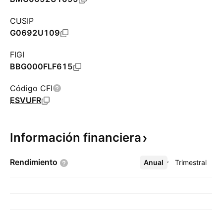
CUSIP
G0692U109
FIGI
BBG000FLF615
Código CFI
ESVUFR
Información
financiera
Rendimiento
Anual
Más
Trimestral