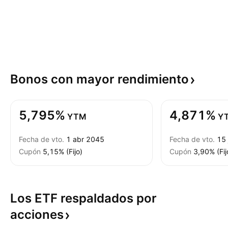
Bonos con mayor
rendimiento
5,795%
4,871%
YTM
Y
Fecha de vto.
1 abr 2045
Fecha de vto.
15 
Cupón
5,15% (Fijo)
Cupón
3,90% (Fij
Los ETF respaldados por
acciones