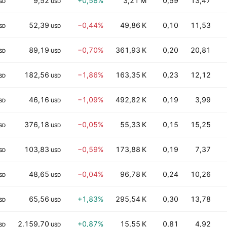
9,52
+0,58%
3,21 M
0,59
13,47
SD
USD
52,39
−0,44%
49,86 K
0,10
11,53
SD
USD
89,19
−0,70%
361,93 K
0,20
20,81
SD
USD
182,56
−1,86%
163,35 K
0,23
12,12
SD
USD
46,16
−1,09%
492,82 K
0,19
3,99
SD
USD
376,18
−0,05%
55,33 K
0,15
15,25
SD
USD
103,83
−0,59%
173,88 K
0,19
7,37
SD
USD
48,65
−0,04%
96,78 K
0,24
10,26
SD
USD
65,56
+1,83%
295,54 K
0,30
13,78
SD
USD
2.159,70
+0,87%
15,55 K
0,81
4,92
SD
USD