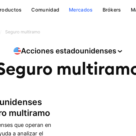
roductos
Comunidad
Mercados
Brókers
M
/
Seguro multiramo
Acciones
estadounidenses
Seguro multiram
ro multiramo
enses que operan en
yuda a analizar el