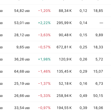
54,82
−1,20%
88,34 K
0,12
18,85
SD
USD
53,01
+2,22%
295,99 K
0,14
—
SD
USD
28,12
−3,63%
90,48 K
0,15
9,89
SD
USD
9,65
−0,57%
672,81 K
0,25
18,33
SD
USD
36,26
+1,98%
120,9 K
0,26
5,72
SD
USD
64,68
−1,46%
135,45 K
0,29
15,07
SD
USD
25,19
−1,37%
52,18 K
0,16
6,73
SD
USD
26,66
−5,33%
258,94 K
0,49
50,15
SD
USD
33,54
−0,97%
194,55 K
0,39
18,06
SD
USD