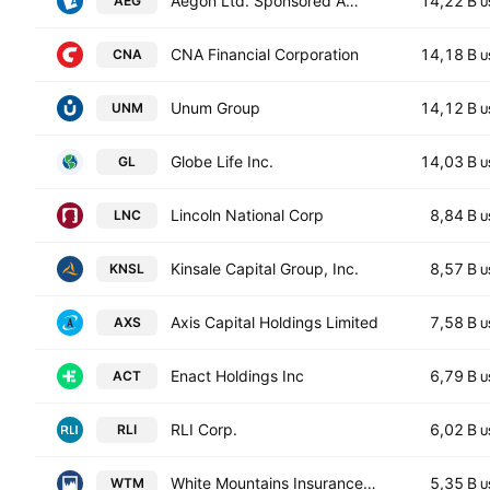
Aegon Ltd. Sponsored ADR
14,22 B
AEG
U
CNA Financial Corporation
14,18 B
CNA
U
Unum Group
14,12 B
UNM
U
Globe Life Inc.
14,03 B
GL
U
Lincoln National Corp
8,84 B
LNC
U
Kinsale Capital Group, Inc.
8,57 B
KNSL
U
Axis Capital Holdings Limited
7,58 B
AXS
U
Enact Holdings Inc
6,79 B
ACT
U
RLI Corp.
6,02 B
RLI
U
White Mountains Insurance Group Ltd
5,35 B
WTM
U