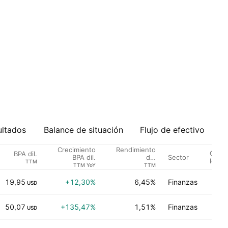
ultados
Balance de situación
Flujo de efectivo
Crecimiento
Rendimiento
Califi
BPA dil.
Sector
BPA dil.
del
los an
TTM
dividendo %
TTM YoY
TTM
19,95
+12,30%
6,45%
Finanzas
Ne
USD
50,07
+135,47%
1,51%
Finanzas
Ne
USD