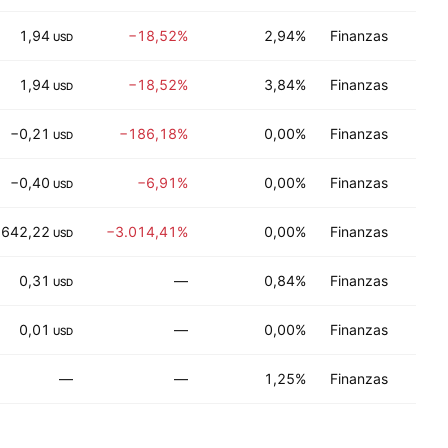
1,94
−18,52%
2,94%
Finanzas
C
USD
1,94
−18,52%
3,84%
Finanzas
C
USD
−0,21
−186,18%
0,00%
Finanzas
Si
USD
−0,40
−6,91%
0,00%
Finanzas
Si
USD
−642,22
−3.014,41%
0,00%
Finanzas
Si
USD
0,31
—
0,84%
Finanzas
Ne
USD
0,01
—
0,00%
Finanzas
C
USD
—
—
1,25%
Finanzas
Si