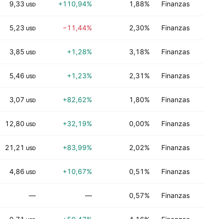
9,33
+110,94%
1,88%
Finanzas
Ne
USD
5,23
−11,44%
2,30%
Finanzas
C
USD
3,85
+1,28%
3,18%
Finanzas
C
USD
5,46
+1,23%
2,31%
Finanzas
C
USD
3,07
+82,62%
1,80%
Finanzas
F
USD
12,80
+32,19%
0,00%
Finanzas
C
USD
21,21
+83,99%
2,02%
Finanzas
Ne
USD
4,86
+10,67%
0,51%
Finanzas
Ne
USD
—
—
0,57%
Finanzas
Si