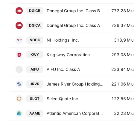
Donegal Group Inc. Class B
772,23 M
DGICB
U
Donegal Group Inc. Class A
736,37 M
DGICA
U
NI Holdings, Inc.
318,9 M
NODK
U
Kingsway Corporation
293,08 M
KWY
U
AIFU Inc. Class A
233,94 M
AIFU
A
U
James River Group Holdings, Inc.
221,06 M
JRVR
U
SelectQuote Inc
122,55 M
SLQT
U
Atlantic American Corporation
32,23 M
AAME
U