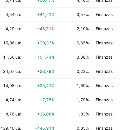
0,71
+50,47%
4,16%
Finanzas
C
USD
4,54
+41,21%
3,57%
Finanzas
V
USD
4,29
−48,71%
2,10%
Finanzas
C
USD
15,06
+20,33%
0,65%
Finanzas
C
USD
11,56
+101,74%
3,86%
Finanzas
Ne
USD
24,67
+28,79%
0,22%
Finanzas
Ne
USD
14,08
+35,41%
1,69%
Finanzas
C
USD
4,74
+7,78%
1,79%
Finanzas
Ne
USD
4,76
+36,08%
1,03%
Finanzas
Ne
USD
439,40
+445,91%
0,05%
Finanzas
Ne
USD