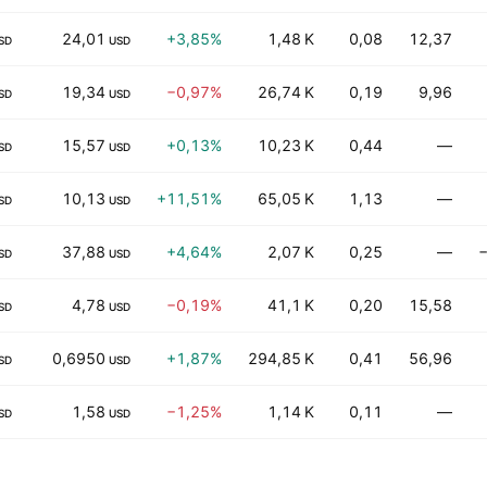
24,01
+3,85%
1,48 K
0,08
12,37
SD
USD
19,34
−0,97%
26,74 K
0,19
9,96
SD
USD
15,57
+0,13%
10,23 K
0,44
—
SD
USD
10,13
+11,51%
65,05 K
1,13
—
SD
USD
37,88
+4,64%
2,07 K
0,25
—
SD
USD
4,78
−0,19%
41,1 K
0,20
15,58
SD
USD
0,6950
+1,87%
294,85 K
0,41
56,96
SD
USD
1,58
−1,25%
1,14 K
0,11
—
SD
USD