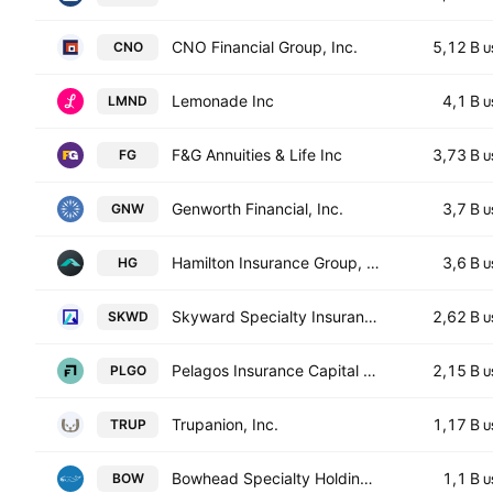
CNO Financial Group, Inc.
5,12 B
CNO
U
Lemonade Inc
4,1 B
LMND
U
F&G Annuities & Life Inc
3,73 B
FG
U
Genworth Financial, Inc.
3,7 B
GNW
U
Hamilton Insurance Group, Ltd. Class B
3,6 B
HG
U
Skyward Specialty Insurance Group, Inc.
2,62 B
SKWD
U
Pelagos Insurance Capital Limited
2,15 B
PLGO
U
Trupanion, Inc.
1,17 B
TRUP
U
Bowhead Specialty Holdings Inc.
1,1 B
BOW
U