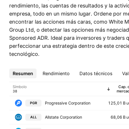
rendimiento, las cuentas de resultados y la activi
empresa, todo en un mismo lugar. Ordene por mé
encontrar las acciones más caras, como White M
Group Ltd, o detectar las opciones más negocia
Sponsored ADR. Ideal para inversores y traders 
perfeccionar una estrategia dentro de este crec
tecnológico.
Resumen
Más
Rendimiento
Datos técnicos
Val
Símbolo
Cap. 
merca
Progressive Corporation
125,01 B
PGR
U
Allstate Corporation
68,06 B
ALL
U