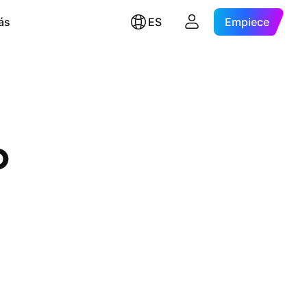
ás
ES
Empiece
o