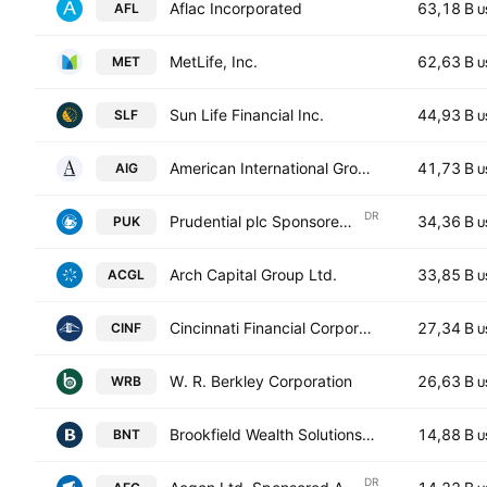
Aflac Incorporated
63,18 B
AFL
U
MetLife, Inc.
62,63 B
MET
U
Sun Life Financial Inc.
44,93 B
SLF
U
American International Group, Inc.
41,73 B
AIG
U
DR
Prudential plc Sponsored ADR
34,36 B
PUK
U
Arch Capital Group Ltd.
33,85 B
ACGL
U
Cincinnati Financial Corporation
27,34 B
CINF
U
W. R. Berkley Corporation
26,63 B
WRB
U
Brookfield Wealth Solutions Ltd. Class A
14,88 B
BNT
U
DR