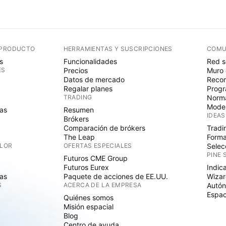
 PRODUCTO
HERRAMIENTAS Y SUSCRIPCIONES
COMU
s
Funcionalidades
Red s
ES
Precios
Muro 
Datos de mercado
Recom
Regalar planes
Progr
TRADING
Norma
Mode
as
Resumen
IDEAS
Brókers
Comparación de brókers
Tradi
The Leap
Forma
ALOR
OFERTAS ESPECIALES
Selec
PINE 
Futuros CME Group
Futuros Eurex
Indic
as
Paquete de acciones de EE.UU.
Wizar
S
ACERCA DE LA EMPRESA
Autó
Espac
Quiénes somos
Misión espacial
Blog
Centro de ayuda