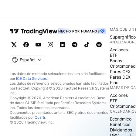
MÁS QUE UN
HECHO POR HUMANOS
Supergráfico
ANALIZADOR
Acciones
ETF
Español
Bonos
Criptomoned
Pares CEX
Los datos de mercado seleccionados han sido facilitados
Pares DEX
por
ICE Data Services
.
Pine
Los datos de referencia seleccionados han sido facilitados
MAPAS DE C
por FactSet. Copyright © 2026 FactSet Research Systems
Inc.
Acciones
Copyright © 2026, American Bankers Association. Base
ETF
de datos CUSIP facilitada por FactSet Research Systems
Criptomoned
Inc. Todos los derechos reservados.
CALENDARIO
Documentos presentados ante la SEC y otros documentos
facilitados por
Quartr
.
Económico
© 2026 TradingView, Inc.
Beneficios
Dividendos
OPV