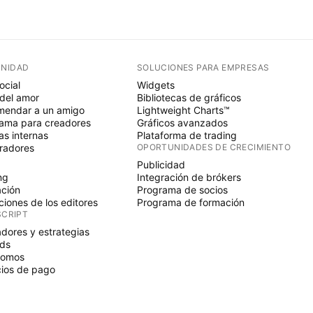
NIDAD
SOLUCIONES PARA EMPRESAS
ocial
Widgets
del amor
Bibliotecas de gráficos
endar a un amigo
Lightweight Charts™
ama para creadores
Gráficos avanzados
s internas
Plataforma de trading
radores
OPORTUNIDADES DE CRECIMIENTO
Publicidad
ng
Integración de brókers
ción
Programa de socios
ciones de los editores
Programa de formación
SCRIPT
adores y estrategias
ds
nomos
ios de pago