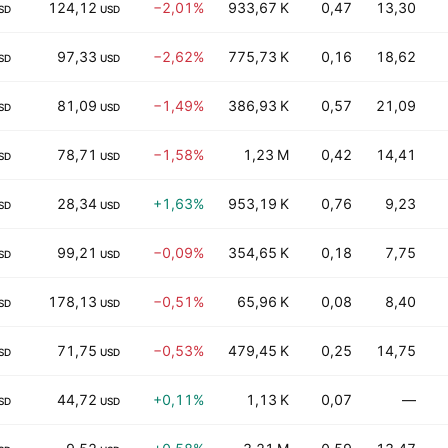
124,12
−2,01%
933,67 K
0,47
13,30
SD
USD
97,33
−2,62%
775,73 K
0,16
18,62
SD
USD
81,09
−1,49%
386,93 K
0,57
21,09
SD
USD
78,71
−1,58%
1,23 M
0,42
14,41
SD
USD
28,34
+1,63%
953,19 K
0,76
9,23
SD
USD
99,21
−0,09%
354,65 K
0,18
7,75
SD
USD
178,13
−0,51%
65,96 K
0,08
8,40
SD
USD
71,75
−0,53%
479,45 K
0,25
14,75
SD
USD
44,72
+0,11%
1,13 K
0,07
—
SD
USD