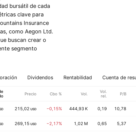
dad bursátil de cada
tricas clave para
ountains Insurance
das, como Aegon Ltd.
que buscan crear o
iente segmento
oración
Dividendos
Rentabilidad
Cuenta de res
de
Vol.
Precio
Cbo %
Vol.
P/B
do
rel.
215,02
−0,15%
444,93 K
0,19
10,78
SD
USD
269,15
−2,17%
1,02 M
0,65
5,37
SD
USD