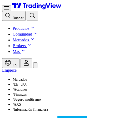
Buscar
Productos
Comunidad
Mercados
Brókers
Más
ES
Empiece
Mercados
/
EE. UU.
/
Acciones
/
Finanzas
/
Seguro multiramo
/
AXS
/
Información financiera