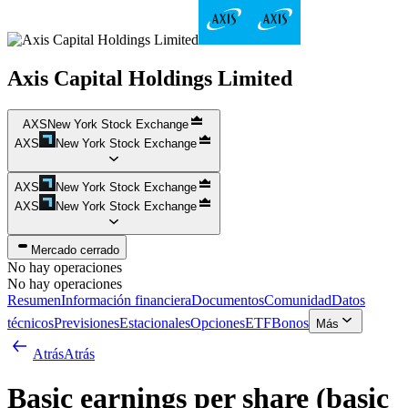
Axis Capital Holdings Limited
AXS
New York Stock Exchange
AXS
New York Stock Exchange
AXS
New York Stock Exchange
AXS
New York Stock Exchange
Mercado cerrado
No hay operaciones
No hay operaciones
Resumen
Información financiera
Documentos
Comunidad
Datos
técnicos
Previsiones
Estacionales
Opciones
ETF
Bonos
Más
Atrás
Atrás
Basic earnings per share (basic