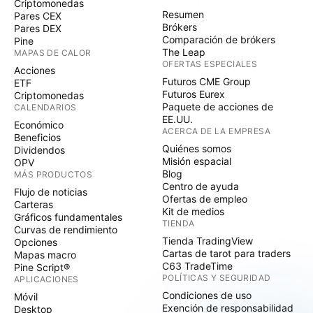
Criptomonedas
Resumen
Pares CEX
Brókers
Pares DEX
Comparación de brókers
Pine
The Leap
MAPAS DE CALOR
OFERTAS ESPECIALES
Acciones
Futuros CME Group
ETF
Futuros Eurex
Criptomonedas
Paquete de acciones de
CALENDARIOS
EE.UU.
Económico
ACERCA DE LA EMPRESA
Beneficios
Quiénes somos
Dividendos
Misión espacial
OPV
Blog
MÁS PRODUCTOS
Centro de ayuda
Flujo de noticias
Ofertas de empleo
Carteras
Kit de medios
Gráficos fundamentales
TIENDA
Curvas de rendimiento
Tienda TradingView
Opciones
Cartas de tarot para traders
Mapas macro
C63 TradeTime
Pine Script®
POLÍTICAS Y SEGURIDAD
APLICACIONES
Condiciones de uso
Móvil
Exención de responsabilidad
Desktop