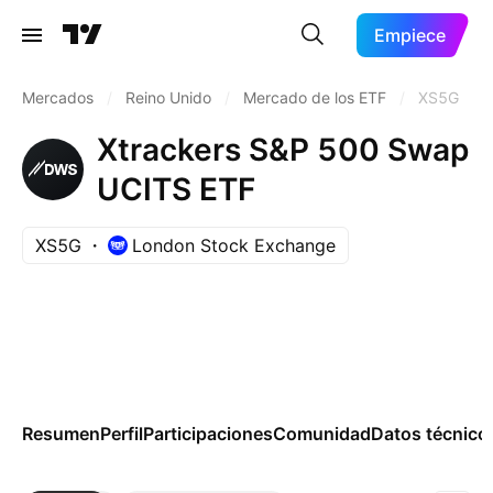
Empiece
Mercados
/
Reino Unido
/
Mercado de los ETF
/
XS5G
Xtrackers S&P 500 Swap
UCITS ETF
XS5G
London Stock Exchange
Resumen
Perfil
Participaciones
Comunidad
Datos técnico