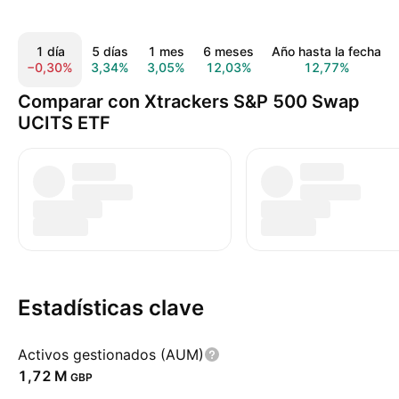
1 día
5 días
1 mes
6 meses
Año hasta la fecha
−0,30%
3,34%
3,05%
12,03%
12,77%
Comparar con Xtrackers S&P 500 Swap
UCITS ETF
Estadísticas clave
Activos gestionados (AUM)
‪1,72 M‬
GBP