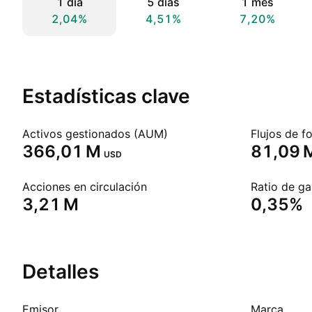
1 día
5 días
1 mes
2,04%
4,51%
7,20%
Estadísticas clave
Activos gestionados (AUM)
Flujos de f
‪366,01 M‬
‪81,09 M
USD
Acciones en circulación
Ratio de ga
‪3,21 M‬
0,35%
Detalles
Emisor
Marca