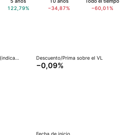
5 años
10 años
Todo el tiempo
122,79%
−34,87%
−60,01%
Rendimiento del dividendo (indicado)
Descuento/Prima sobre el VL
−0,09%
Fecha de inicio