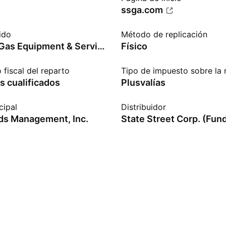
ssga.com
ido
Método de replicación
S&P Oil & Gas Equipment & Services Select Industry Index
Físico
 fiscal del reparto
Tipo de impuesto sobre la 
s cualificados
Plusvalías
cipal
Distribuidor
s Management, Inc.