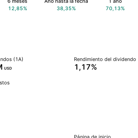
6 meses
Año hasta la fecha
1 año
12,85%
38,35%
70,13%
ondos (1A)
‬
1,17%
USD
stos
Página de inicio