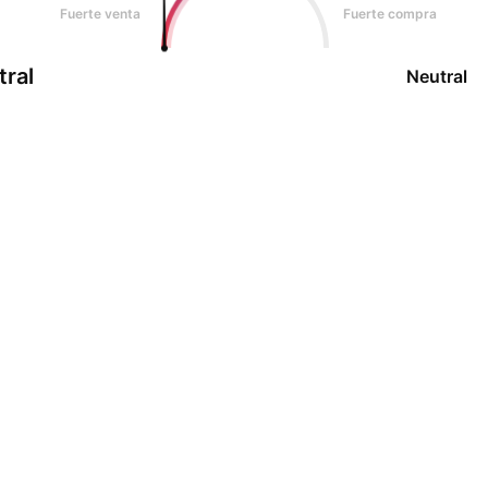
Fuerte venta
Fuerte compra
tral
Neutral