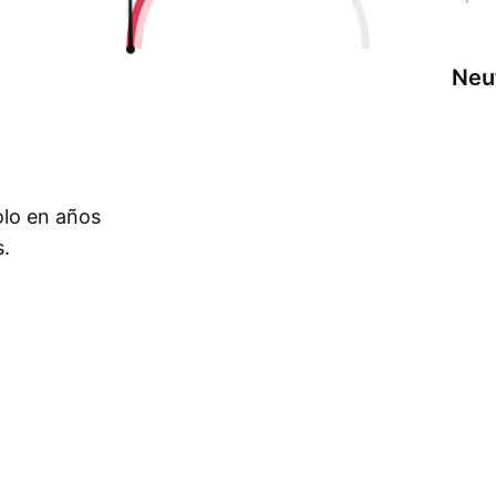
Neu
olo en años
s.