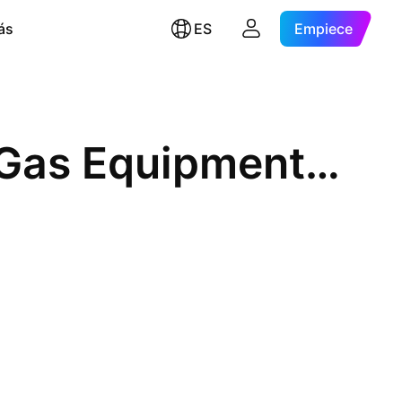
ás
ES
Empiece
State Street SPDR S&P Oil & Gas Equipment & Services ETF