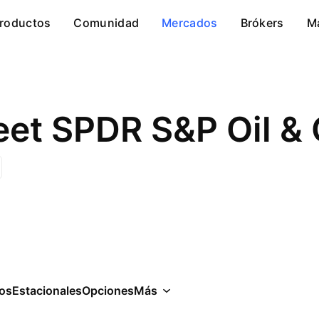
roductos
Comunidad
Mercados
Brókers
M
cos
Estacionales
Opciones
Más