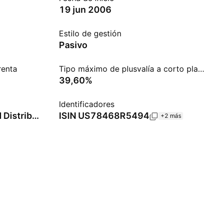
19 jun 2006
Estilo de gestión
Pasivo
renta
Tipo máximo de plusvalía a corto plazo
39,60%
Identificadores
State Street Corp. (Fund Distributor)
ISIN
US78468R5494
+2 más