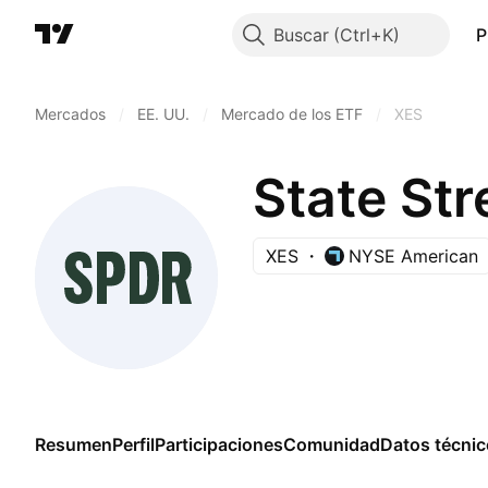
Buscar
P
Mercados
/
EE. UU.
/
Mercado de los ETF
/
XES
XES
NYSE American
Resumen
Perfil
Participaciones
Comunidad
Datos técni