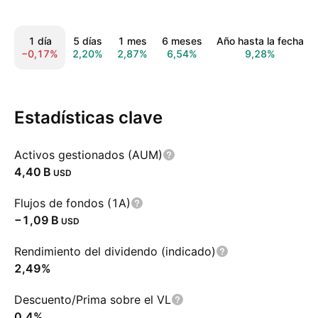
1 día
5 días
1 mes
6 meses
Año hasta la fecha
−0,17%
2,20%
2,87%
6,54%
9,28%
Estadísticas clave
Activos gestionados (AUM)
‪4,40 B‬
USD
Flujos de fondos (1A)
‪−1,09 B‬
USD
Rendimiento del dividendo (indicado)
2,49%
Descuento/Prima sobre el VL
0,4%