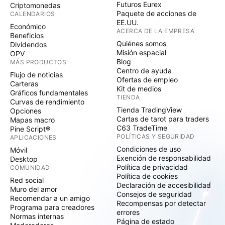
Futuros Eurex
Criptomonedas
Paquete de acciones de
CALENDARIOS
EE.UU.
Económico
ACERCA DE LA EMPRESA
Beneficios
Quiénes somos
Dividendos
Misión espacial
OPV
Blog
MÁS PRODUCTOS
Centro de ayuda
Flujo de noticias
Ofertas de empleo
Carteras
Kit de medios
Gráficos fundamentales
TIENDA
Curvas de rendimiento
Tienda TradingView
Opciones
Cartas de tarot para traders
Mapas macro
C63 TradeTime
Pine Script®
POLÍTICAS Y SEGURIDAD
APLICACIONES
Condiciones de uso
Móvil
Exención de responsabilidad
Desktop
Política de privacidad
COMUNIDAD
Política de cookies
Red social
Declaración de accesibilidad
Muro del amor
Consejos de seguridad
Recomendar a un amigo
Recompensas por detectar
Programa para creadores
errores
Normas internas
Página de estado