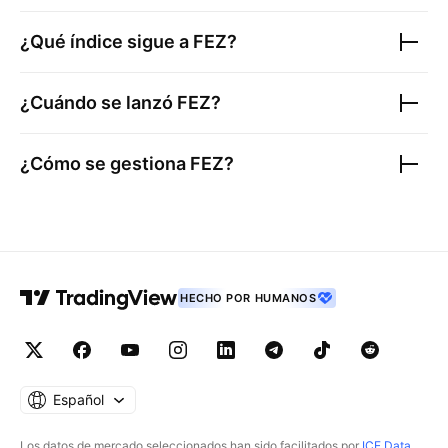
¿Qué índice sigue a
FEZ
?
¿Cuándo se lanzó
FEZ
?
¿Cómo se gestiona
FEZ
?
HECHO POR HUMANOS
Español
Los datos de mercado seleccionados han sido facilitados por
ICE Data