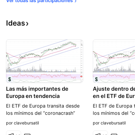
Ver todas las 
participaciones
Ideas
Las más importantes de
Ajuste dentro d
Europa en tendencia
en el ETF de Eu
El ETF de Europa transita desde
El ETF de Europa 
los mínimos del “coronacrash”
los mínimos del “
dentro de una clásica for-mación
dentro de una clá
por clavebursatil
por clavebursatil
de “canal de suba” superando
de “canal de suba
instancias técnicas en
instancias técnica