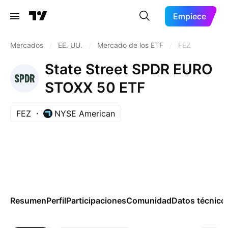
Empiece
Mercados
/
EE. UU.
/
Mercado de los ETF
/
FEZ
State Street SPDR EURO
STOXX 50 ETF
FEZ
NYSE American
Resumen
Perfil
Participaciones
Comunidad
Datos técnico