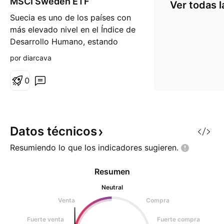
MSCI Sweden ETF
r
Ver todas l
g
Suecia es uno de los países con
o
más elevado nivel en el Índice de
Desarrollo Humano, estando
entre las 20 economías más
por diarcava
importantes de mundo y en las
10 primeras de facilidad para
0
hacer negocios. El país tiene
mucho atractivo para los
inversores extranjeros por contar
con una mano de obra políglota
Datos
técnicos
Resumiendo lo que los indicadores
sugieren.
Resumen
Neutral
Venta
Compra
Fuerte venta
Fuerte compra