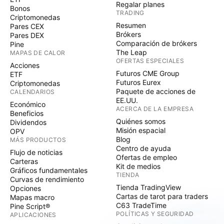
Regalar planes
Bonos
TRADING
Criptomonedas
Resumen
Pares CEX
Brókers
Pares DEX
Comparación de brókers
Pine
The Leap
MAPAS DE CALOR
OFERTAS ESPECIALES
Acciones
Futuros CME Group
ETF
Futuros Eurex
Criptomonedas
Paquete de acciones de
CALENDARIOS
EE.UU.
Económico
ACERCA DE LA EMPRESA
Beneficios
Quiénes somos
Dividendos
Misión espacial
OPV
Blog
MÁS PRODUCTOS
Centro de ayuda
Flujo de noticias
Ofertas de empleo
Carteras
Kit de medios
Gráficos fundamentales
TIENDA
Curvas de rendimiento
Tienda TradingView
Opciones
Cartas de tarot para traders
Mapas macro
C63 TradeTime
Pine Script®
POLÍTICAS Y SEGURIDAD
APLICACIONES