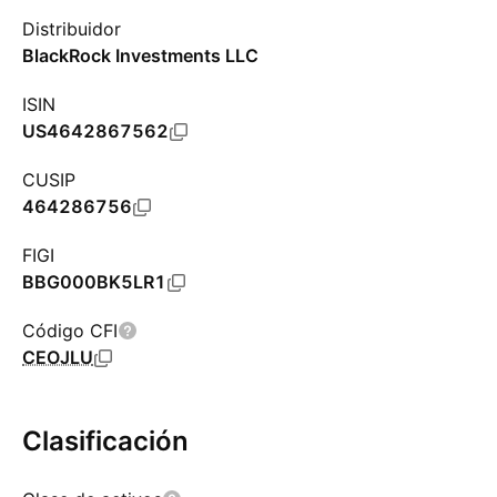
Distribuidor
BlackRock Investments LLC
ISIN
US4642867562
CUSIP
464286756
FIGI
BBG000BK5LR1
Código CFI
CEOJLU
Clasificación