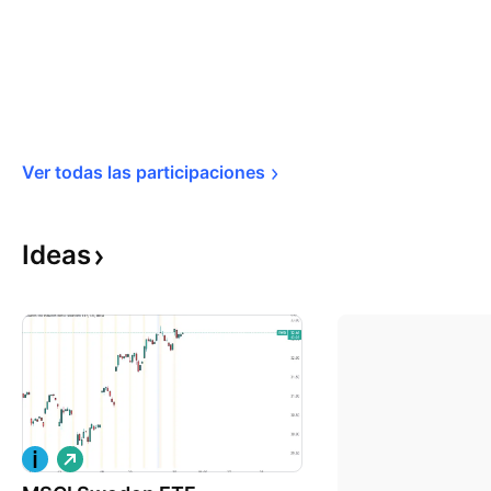
Ver todas las 
participaciones
Ideas
L
a