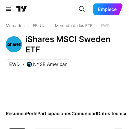
Empiece
Mercados
/
EE. UU.
/
Mercado de los ETF
/
EWD
iShares MSCI Sweden
ETF
EWD
NYSE American
Resumen
Perfil
Participaciones
Comunidad
Datos técnico