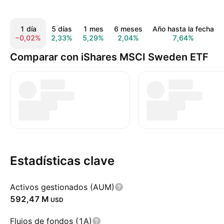
1 día
5 días
1 mes
6 meses
Año hasta la fecha
−0,02%
2,33%
5,29%
2,04%
7,64%
Comparar con iShares MSCI Sweden ETF
Estadísticas clave
Activos gestionados (AUM)
‪592,47 M‬
USD
Flujos de fondos (1A)