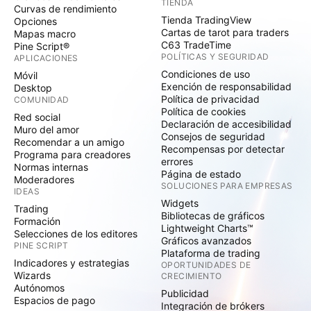
TIENDA
Curvas de rendimiento
Tienda TradingView
Opciones
Cartas de tarot para traders
Mapas macro
C63 TradeTime
Pine Script®
POLÍTICAS Y SEGURIDAD
APLICACIONES
Condiciones de uso
Móvil
Exención de responsabilidad
Desktop
Política de privacidad
COMUNIDAD
Política de cookies
Red social
Declaración de accesibilidad
Muro del amor
Consejos de seguridad
Recomendar a un amigo
Recompensas por detectar
Programa para creadores
errores
Normas internas
Página de estado
Moderadores
SOLUCIONES PARA EMPRESAS
IDEAS
Widgets
Trading
Bibliotecas de gráficos
Formación
Lightweight Charts™
Selecciones de los editores
Gráficos avanzados
PINE SCRIPT
Plataforma de trading
Indicadores y estrategias
OPORTUNIDADES DE
Wizards
CRECIMIENTO
Autónomos
Publicidad
Espacios de pago
Integración de brókers