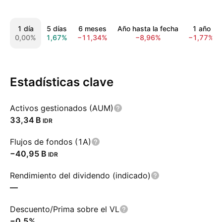
1 día
5 días
6 meses
Año hasta la fecha
1 año
0,00%
1,67%
−11,34%
−8,96%
−1,77%
Estadísticas clave
Activos gestionados (AUM)
‪33,34 B‬
IDR
Flujos de fondos (1A)
‪−40,95 B‬
IDR
Rendimiento del dividendo (indicado)
—
Descuento/Prima sobre el VL
−0,5%