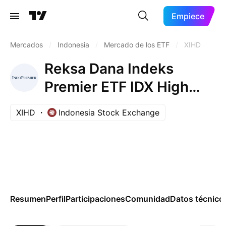
Empiece
Mercados
/
Indonesia
/
Mercado de los ETF
/
XIHD
Reksa Dana Indeks
Premier ETF IDX High
Dividend 20
XIHD
Indonesia Stock Exchange
Resumen
Perfil
Participaciones
Comunidad
Datos técnico