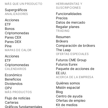
MÁS QUE UN PRODUCTO
HERRAMIENTAS Y
SUSCRIPCIONES
Supergráficos
Funcionalidades
ANALIZADORES
Precios
Acciones
Datos de mercado
ETF
Regalar planes
Bonos
TRADING
Criptomonedas
Resumen
Pares CEX
Brókers
Pares DEX
Comparación de brókers
Pine
The Leap
MAPAS DE CALOR
OFERTAS ESPECIALES
Acciones
Futuros CME Group
ETF
Futuros Eurex
Criptomonedas
Paquete de acciones de
CALENDARIOS
EE.UU.
Económico
ACERCA DE LA EMPRESA
Beneficios
Quiénes somos
Dividendos
Misión espacial
OPV
Blog
MÁS PRODUCTOS
Centro de ayuda
Flujo de noticias
Ofertas de empleo
Carteras
Kit de medios
Gráficos fundamentales