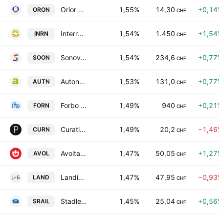
Orior AG
1,55%
14,30
+0,14
ORON
CHF
Interroll Holding AG
1,54%
1.450
+1,54
INRN
CHF
Sonova Holding AG
1,54%
234,6
+0,77
SOON
CHF
Autoneum Holding AG
1,53%
131,0
+0,77
AUTN
CHF
Forbo Holding AG
1,49%
940
+0,21
FORN
CHF
Curatis Holding AG
1,49%
20,2
−1,46
CURN
CHF
Avolta AG
1,47%
50,05
+1,27
AVOL
CHF
Landis+Gyr Group AG
1,47%
47,95
−0,93
LAND
CHF
Stadler Rail AG
1,45%
25,04
+0,56
SRAIL
CHF