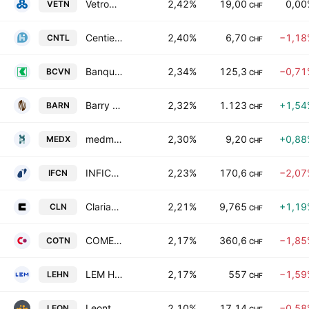
Vetropack Holding AG Class A
2,42%
19,00
0,00
VETN
CHF
Centiel AG
2,40%
6,70
−1,18
CNTL
CHF
Banque Cantonale Vaudoise
2,34%
125,3
−0,71
BCVN
CHF
Barry Callebaut AG
2,32%
1.123
+1,54
BARN
CHF
medmix AG
2,30%
9,20
+0,88
MEDX
CHF
INFICON Holding AG
2,23%
170,6
−2,07
IFCN
CHF
Clariant AG
2,21%
9,765
+1,19
CLN
CHF
COMET Holding AG
2,17%
360,6
−1,85
COTN
CHF
LEM Holding SA
2,17%
557
−1,59
LEHN
CHF
Leonteq AG
2,10%
17,14
−0,58
LEON