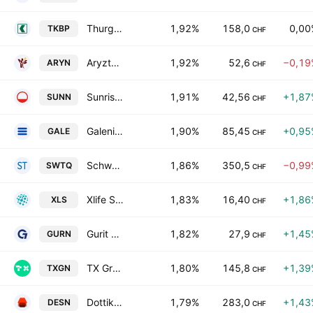
Thurgauer Kantonalbank
1,92%
158,0
0,00
TKBP
CHF
Aryzta AG
1,92%
52,6
−0,19
ARYN
CHF
Sunrise Communications AG Class A
1,91%
42,56
+1,87
SUNN
CHF
Galenica AG
1,90%
85,45
+0,95
GALE
CHF
Schweiter Technologies AG
1,86%
350,5
−0,99
SWTQ
CHF
Xlife Sciences Ltd.
1,83%
16,40
+1,86
XLS
CHF
Gurit Holding AG
1,82%
27,9
+1,45
GURN
CHF
TX Group AG
1,80%
145,8
+1,39
TXGN
CHF
Dottikon ES Holding AG
1,79%
283,0
+1,43
DESN
CHF