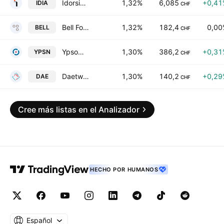
Idorsia Ltd.
1,32%
6,085
+0,41
IDIA
CHF
Bell Food Group Ltd.
1,32%
182,4
0,00
BELL
CHF
Ypsomed Holding AG
1,30%
386,2
+0,31
YPSN
CHF
Daetwyler Holding AG
1,30%
140,2
+0,29
DAE
CHF
Cree más listas en el Analizador
HECHO POR HUMANOS
Español