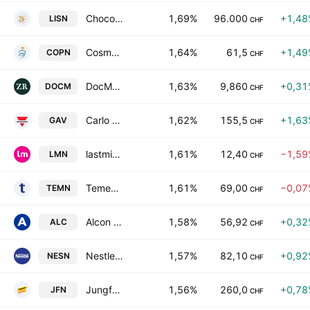
Chocoladefabriken Lindt & Spruengli AG
1,69%
96.000
+1,48
LISN
CHF
Cosmo Pharmaceuticals NV
1,64%
61,5
+1,49
COPN
CHF
DocMorris Ltd
1,63%
9,860
+0,31
DOCM
CHF
Carlo Gavazzi Holding AG
1,62%
155,5
+1,63
GAV
CHF
lastminute.com N.V.
1,61%
12,40
−1,59
LMN
CHF
Temenos AG
1,61%
69,00
−0,07
TEMN
CHF
Alcon AG
1,58%
56,92
+0,32
ALC
CHF
Nestle S.A.
1,57%
82,10
+0,92
NESN
CHF
Jungfraubahn Holding AG
1,56%
260,0
+0,78
JFN
CHF