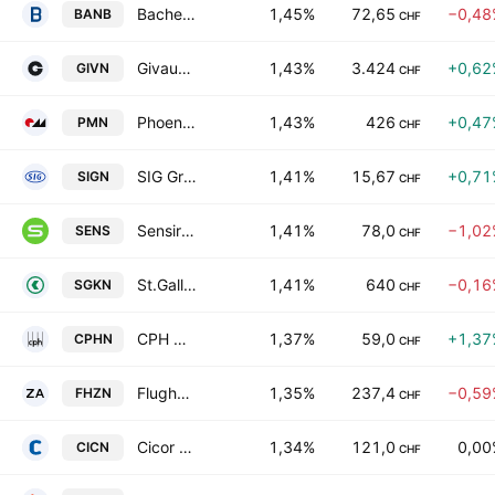
Bachem Holding AG Class B
1,45%
72,65
−0,48
BANB
CHF
Givaudan SA
1,43%
3.424
+0,62
GIVN
CHF
Phoenix Mecano AG
1,43%
426
+0,47
PMN
CHF
SIG Group AG
1,41%
15,67
+0,71
SIGN
CHF
Sensirion Holding AG
1,41%
78,0
−1,02
SENS
CHF
St.Galler Kantonalbank AG
1,41%
640
−0,16
SGKN
CHF
CPH Group AG Class A
1,37%
59,0
+1,37
CPHN
CHF
Flughafen Zurich AG
1,35%
237,4
−0,59
FHZN
CHF
Cicor Technologies
1,34%
121,0
0,00
CICN
CHF