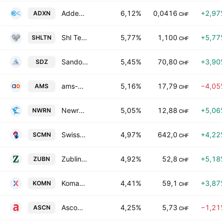
Addex Therapeutics Ltd
6,12%
0,0416
+2,97
ADXN
CHF
Shl Telemedicine Ltd.
5,77%
1,100
+5,77
SHLTN
CHF
Sandoz Group Ltd
5,45%
70,80
+3,90
SDZ
CHF
ams-OSRAM AG
5,16%
17,79
−4,05
AMS
CHF
Newron Pharmaceuticals S.p.A.
5,05%
12,88
+5,06
NWRN
CHF
Swisscom AG
4,97%
642,0
+4,22
SCMN
CHF
Zublin Immobilien Holding AG
4,92%
52,8
+5,18
ZUBN
CHF
Komax Holding AG
4,41%
59,1
+3,87
KOMN
CHF
Ascom Holding AG
4,25%
5,73
−1,21
ASCN
CHF