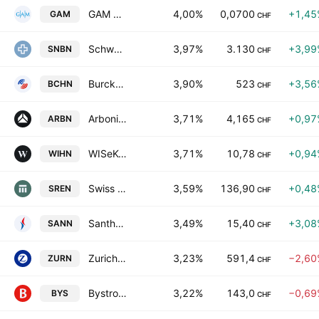
GAM Holding AG
4,00%
0,0700
+1,45
GAM
CHF
Schweizerische Nationalbank
3,97%
3.130
+3,99
SNBN
CHF
Burckhardt Compression Holding AG
3,90%
523
+3,56
BCHN
CHF
Arbonia AG
3,71%
4,165
+0,97
ARBN
CHF
WISeKey International Holding Ltd. Class B
3,71%
10,78
+0,94
WIHN
CHF
Swiss Re AG
3,59%
136,90
+0,48
SREN
CHF
Santhera Pharmaceuticals Holding AG
3,49%
15,40
+3,08
SANN
CHF
Zurich Insurance Group Ltd
3,23%
591,4
−2,60
ZURN
CHF
Bystronic AG
3,22%
143,0
−0,69
BYS
CHF