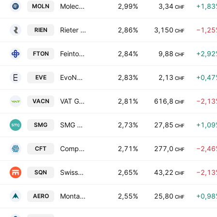
Molecular Partners AG
2,99%
3,34
+1,83
MOLN
CHF
Rieter Holding AG
2,86%
3,150
−1,25
RIEN
CHF
Feintool International Holding AG
2,84%
9,88
+2,92
FTON
CHF
EvoNext Holdings SA
2,83%
2,13
+0,47
EVE
CHF
VAT Group AG
2,81%
616,8
−2,13
VACN
CHF
SMG Swiss Marketplace Group Holding AG
2,73%
27,85
+1,09
SMG
CHF
Compagnie Financiere Tradition SA
2,71%
277,0
−2,46
CFT
CHF
Swissquote Group Holding Ltd.
2,65%
43,22
−2,13
SQN
CHF
Montana Aerospace AG
2,55%
25,80
+0,98
AERO
CHF