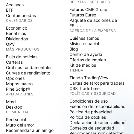
OFERTAS ESPECIALES
Acciones
Futuros CME Group
ETF
Futuros Eurex
Criptomonedas
Paquete de acciones de
CALENDARIOS
EE.UU.
Económico
ACERCA DE LA EMPRESA
Beneficios
Quiénes somos
Dividendos
Misión espacial
OPV
Blog
MÁS PRODUCTOS
Centro de ayuda
Flujo de noticias
Ofertas de empleo
Carteras
Kit de medios
Gráficos fundamentales
TIENDA
Curvas de rendimiento
Tienda TradingView
Opciones
Cartas de tarot para traders
Mapas macro
C63 TradeTime
Pine Script®
POLÍTICAS Y SEGURIDAD
APLICACIONES
Condiciones de uso
Móvil
Exención de responsabilidad
Desktop
Política de privacidad
COMUNIDAD
Política de cookies
Red social
Declaración de accesibilidad
Muro del amor
Consejos de seguridad
Recomendar a un amigo
Recompensas por detectar