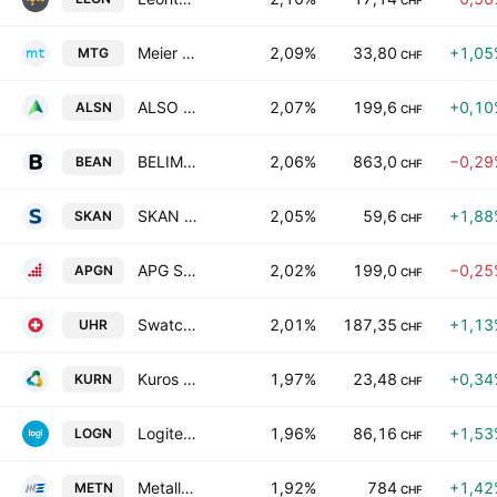
CHF
Meier Tobler Group AG
2,09%
33,80
+1,05
MTG
CHF
ALSO Holding AG
2,07%
199,6
+0,10
ALSN
CHF
BELIMO Holding AG
2,06%
863,0
−0,29
BEAN
CHF
SKAN Group AG
2,05%
59,6
+1,88
SKAN
CHF
APG SGA SA
2,02%
199,0
−0,25
APGN
CHF
Swatch Group Ltd. Bearer
2,01%
187,35
+1,13
UHR
CHF
Kuros Biosciences Ltd.
1,97%
23,48
+0,34
KURN
CHF
Logitech International S.A.
1,96%
86,16
+1,53
LOGN
CHF
Metall Zug AG Class B
1,92%
784
+1,42
METN
CHF