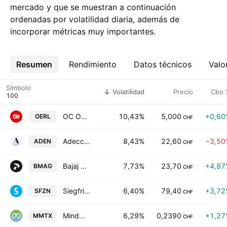
mercado y que se muestran a continuación
ordenadas por volatilidad diaria, además de
incorporar métricas muy importantes.
Resumen
Más
Rendimiento
Datos técnicos
Valo
Símbolo
Volatilidad
Precio
Cbo 
OC Oerlikon Corporation AG
10,43%
5,000
+0,60
OERL
CHF
Adecco Group AG
8,43%
22,60
−3,50
ADEN
CHF
Bajaj Mobility AG
7,73%
23,70
+4,87
BMAG
CHF
Siegfried Holding AG
6,40%
79,40
+3,72
SFZN
CHF
MindMaze Therapeutics Holding SA
6,29%
0,2390
+1,27
MMTX
CHF