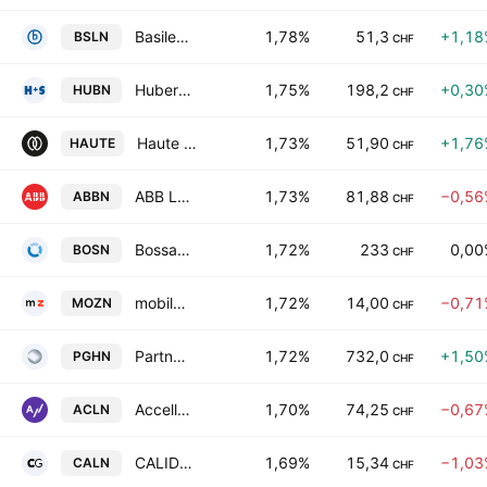
Basilea Pharmaceutica AG
1,78%
51,3
+1,18
BSLN
CHF
Huber + Suhner AG
1,75%
198,2
+0,30
HUBN
CHF
Haute Capital Partners AG
1,73%
51,90
+1,76
HAUTE
CHF
ABB Ltd.
1,73%
81,88
−0,56
ABBN
CHF
Bossard Holding AG
1,72%
233
0,00
BOSN
CHF
mobilezone holding AG
1,72%
14,00
−0,71
MOZN
CHF
Partners Group Holding AG
1,72%
732,0
+1,50
PGHN
CHF
Accelleron Industries AG
1,70%
74,25
−0,67
ACLN
CHF
CALIDA Holding AG
1,69%
15,34
−1,03
CALN
CHF