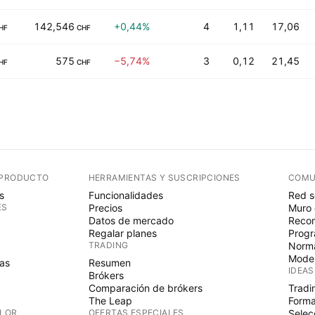
142,546
+0,44%
4
1,11
17,06
HF
CHF
575
−5,74%
3
0,12
21,45
HF
CHF
 PRODUCTO
HERRAMIENTAS Y SUSCRIPCIONES
COMU
s
Funcionalidades
Red s
ES
Precios
Muro 
Datos de mercado
Recom
Regalar planes
Progr
TRADING
Norma
Mode
as
Resumen
IDEAS
Brókers
Comparación de brókers
Tradi
The Leap
Forma
ALOR
OFERTAS ESPECIALES
Selec