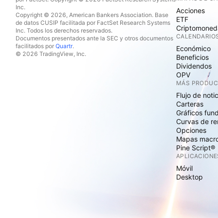
Inc.
Acciones
Copyright © 2026, American Bankers Association. Base
ETF
de datos CUSIP facilitada por FactSet Research Systems
Criptomoned
Inc. Todos los derechos reservados.
CALENDARIO
Documentos presentados ante la SEC y otros documentos
facilitados por
Quartr
.
Económico
© 2026 TradingView, Inc.
Beneficios
Dividendos
OPV
MÁS PRODU
Flujo de noti
Carteras
Gráficos fun
Curvas de re
Opciones
Mapas macr
Pine Script®
APLICACIONE
Móvil
Desktop