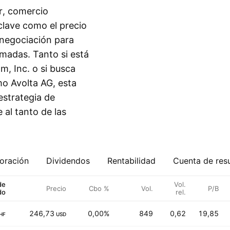
r, comercio
 clave como el precio
 negociación para
madas. Tanto si está
, Inc. o si busca
o Avolta AG, esta
 estrategia de
al tanto de las
oración
Dividendos
Rentabilidad
Cuenta de res
de
Vol.
Precio
Cbo %
Vol.
P/B
do
rel.
246,73
0,00%
849
0,62
19,85
HF
USD