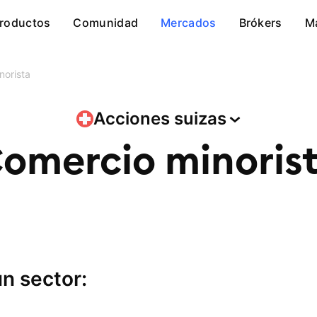
roductos
Comunidad
Mercados
Brókers
M
norista
Acciones
suizas
omercio minoris