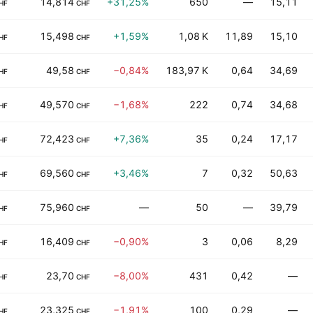
14,814
+31,25%
650
—
15,11
HF
CHF
15,498
+1,59%
1,08 K
11,89
15,10
HF
CHF
49,58
−0,84%
183,97 K
0,64
34,69
HF
CHF
49,570
−1,68%
222
0,74
34,68
HF
CHF
72,423
+7,36%
35
0,24
17,17
HF
CHF
69,560
+3,46%
7
0,32
50,63
HF
CHF
75,960
—
50
—
39,79
HF
CHF
16,409
−0,90%
3
0,06
8,29
HF
CHF
23,70
−8,00%
431
0,42
—
HF
CHF
23,325
−1,91%
100
0,29
—
HF
CHF