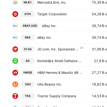
MercadoLibre, Inc.
75,39 B
MLB1
C
Target Corporation
54,28 B
DYH
C
eBay Inc.
39,74 B
EBAY.USD
C
eBay Inc.
39,74 B
EBA
C
DR
JD.com, Inc. Sponsored ADR Class A
31,99 B
013A
C
Koninklijke Ahold Delhaize N.V.
27,8 B
AD
C
H&M Hennes & Mauritz AB Class B
27,27 B
HMSB
C
Ulta Beauty Inc.
18,82 B
34U
C
Tractor Supply Company
14,53 B
TR4
C