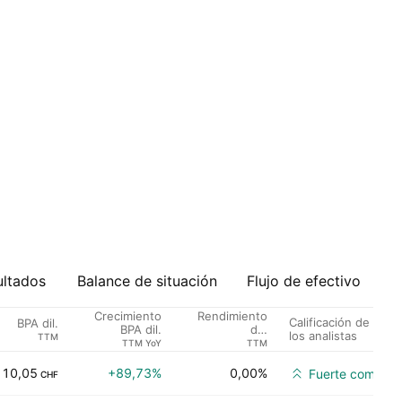
ultados
Balance de situación
Flujo de efectivo
Crecimiento
Rendimiento
Calificación de
BPA dil.
BPA dil.
del
los analistas
TTM
dividendo %
TTM YoY
TTM
10,05
+89,73%
0,00%
Fuerte compra
CHF