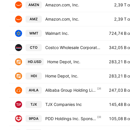
Amazon.com, Inc.
2,39 T
AMZN
C
Amazon.com, Inc.
2,39 T
AMZ
C
Walmart Inc.
724,74 B
WMT
C
Costco Wholesale Corporation
342,05 B
CTO
C
Home Depot, Inc.
283,21 B
HD.USD
C
Home Depot, Inc.
283,21 B
HDI
C
DR
Alibaba Group Holding Limited Sponsored ADR
247,03 B
AHLA
C
TJX Companies Inc
145,48 B
TJX
C
DR
PDD Holdings Inc. Sponsored ADR Class A
105,08 B
9PDA
C