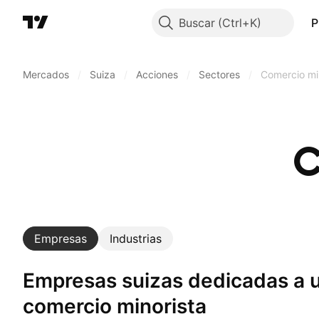
Buscar
P
Mercados
/
Suiza
/
Acciones
/
Sectores
/
Comercio mi
C
Empresas
Industrias
Empresas suizas dedicadas a un sector:
comercio minorista