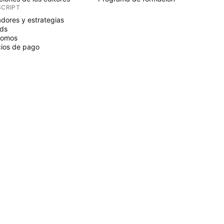
SCRIPT
adores y estrategias
ds
nomos
ios de pago