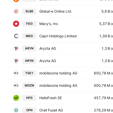
Global-e Online Ltd.
5,6 B
GLBE
C
Macy's, Inc.
5,37 B
FDO
C
Capri Holdings Limited
1,39 B
MKO
C
Aryzta AG
1,3 B
ARYN
C
Aryzta AG
1,3 B
ARYN
C
mobilezone holding AG
600,78 M
TGE1
C
mobilezone holding AG
600,78 M
MOZN
C
HelloFresh SE
457,79 M
HFG
C
Orell Fussli AG
276,29 M
OFN
C