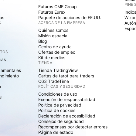
PINE 
Futuros CME Group
Futuros Eurex
Indic
as
Paquete de acciones de EE.UU.
Wizar
S
ACERCA DE LA EMPRESA
Autó
Espac
Quiénes somos
Misión espacial
Blog
Centro de ayuda
CTOS
Ofertas de empleo
Kit de medios
cias
TIENDA
damentales
Tienda TradingView
ndimiento
Cartas de tarot para traders
C63 TradeTime
o
POLÍTICAS Y SEGURIDAD
Condiciones de uso
S
Exención de responsabilidad
Política de privacidad
Política de cookies
Declaración de accesibilidad
Consejos de seguridad
Recompensas por detectar errores
Página de estado