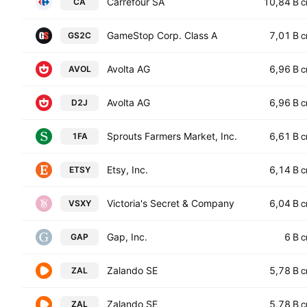
Carrefour SA
10,84 B
CA
C
GameStop Corp. Class A
7,01 B
GS2C
C
Avolta AG
6,96 B
AVOL
C
Avolta AG
6,96 B
D2J
C
Sprouts Farmers Market, Inc.
6,61 B
1FA
C
Etsy, Inc.
6,14 B
ETSY
C
Victoria's Secret & Company
6,04 B
VSXY
C
Gap, Inc.
6 B
GAP
C
Zalando SE
5,78 B
ZAL
C
Zalando SE
5,78 B
ZAL
C