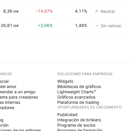
8,36
−14,67%
4,11%
Neutral
CHF
26,81
+3,96%
1,48%
Sin valoración
CHF
NIDAD
SOLUCIONES PARA EMPRESAS
ocial
Widgets
del amor
Bibliotecas de gráficos
endar a un amigo
Lightweight Charts™
ama para creadores
Gráficos avanzados
s internas
Plataforma de trading
radores
OPORTUNIDADES DE CRECIMIENTO
Publicidad
ng
Integración de brókers
ción
Programa de socios
ciones de los editores
Programa de formación