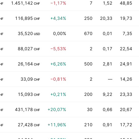
1.451,142
−1,17%
7
1,52
48,85
HF
CHF
116,895
+4,34%
250
20,33
19,73
HF
CHF
35,520
0,00%
670
0,01
7,35
HF
USD
88,027
−5,53%
2
0,17
22,54
HF
CHF
26,164
+6,26%
500
2,81
24,91
HF
CHF
33,09
−0,81%
2
—
14,26
HF
CHF
15,093
+0,21%
200
9,22
23,33
HF
CHF
431,178
+20,07%
30
0,66
20,67
HF
CHF
27,428
+11,96%
210
0,91
17,72
HF
CHF