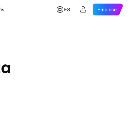
ás
ES
Empiece
ta