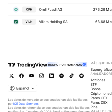
Orell Fussli AG
276,29 M
OFH
C
Villars Holding SA
63,68 M
VILN
C
MÁS QUE UN
HECHO POR HUMANOS
Supergráfico
ANALIZADOR
Acciones
ETF
Español
Bonos
Criptomoned
Pares CEX
Los datos de mercado seleccionados han sido facilitados
Pares DEX
por
ICE Data Services
.
Pine
Los datos de referencia seleccionados han sido facilitados
MAPAS DE C
por FactSet. Copyright © 2026 FactSet Research Systems