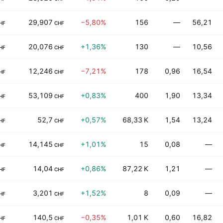
29,907
−5,80%
156
—
56,21
HF
CHF
20,076
+1,36%
130
—
10,56
HF
CHF
12,246
−7,21%
178
0,96
16,54
HF
CHF
53,109
+0,83%
400
1,90
13,34
HF
CHF
52,7
+0,57%
68,33 K
1,54
13,24
HF
CHF
14,145
+1,01%
15
0,08
—
HF
CHF
14,04
+0,86%
87,22 K
1,21
—
HF
CHF
3,201
+1,52%
8
0,09
—
HF
CHF
140,5
−0,35%
1,01 K
0,60
16,82
HF
CHF