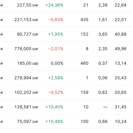
227,55
+24,36%
21
2,39
22,64
HF
CHF
221,153
−0,63%
435
1,61
22,01
HF
CHF
90,727
+1,95%
152
3,65
40,88
HF
CHF
776,005
−2,01%
8
2,35
49,96
HF
CHF
185,00
0,00%
460
0,37
13,14
HF
USD
279,994
+2,58%
1
0,06
25,43
HF
CHF
102,202
−0,52%
159
0,62
20,65
HF
CHF
126,581
+10,40%
10
—
31,45
HF
CHF
75,097
+10,48%
100
0,66
10,24
HF
CHF