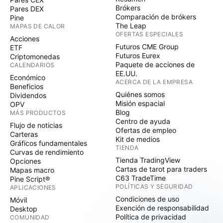
Brókers
Pares DEX
Comparación de brókers
Pine
The Leap
MAPAS DE CALOR
OFERTAS ESPECIALES
Acciones
Futuros CME Group
ETF
Futuros Eurex
Criptomonedas
Paquete de acciones de
CALENDARIOS
EE.UU.
Económico
ACERCA DE LA EMPRESA
Beneficios
Quiénes somos
Dividendos
Misión espacial
OPV
Blog
MÁS PRODUCTOS
Centro de ayuda
Flujo de noticias
Ofertas de empleo
Carteras
Kit de medios
Gráficos fundamentales
TIENDA
Curvas de rendimiento
Tienda TradingView
Opciones
Cartas de tarot para traders
Mapas macro
C63 TradeTime
Pine Script®
POLÍTICAS Y SEGURIDAD
APLICACIONES
Condiciones de uso
Móvil
Exención de responsabilidad
Desktop
Política de privacidad
COMUNIDAD