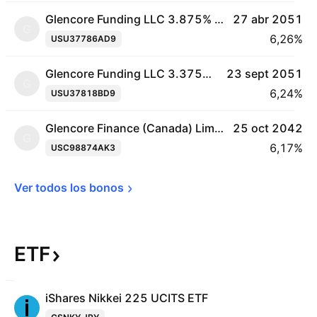
Glencore Funding LLC 3.875% 27-APR-2051
27 abr 2051
G
6,26%
USU37786AD9
Glencore Funding LLC 3.375% 23-SEP-2051
23 sept 2051
G
6,24%
USU37818BD9
Glencore Finance (Canada) Limited 5.55% 25-OCT-2042
25 oct 2042
G
6,17%
USC98874AK3
Ver todos los 
bonos
ETF
iShares Nikkei 225 UCITS ETF