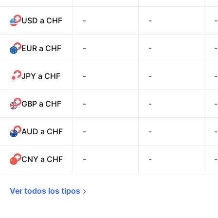
USD a CHF
-
-
-
EUR a CHF
-
-
-
JPY a CHF
-
-
-
GBP a CHF
-
-
-
AUD a CHF
-
-
-
CNY a CHF
-
-
-
Ver todos los 
tipos