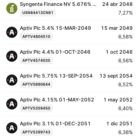
Syngenta Finance NV 5.676% 24-APR-2048
24 abr 2048
7,27%
USN84413CN61
Aptiv Plc 5.4% 15-MAR-2049
15 mar 2049
6,58%
APTV4804510
Aptiv Plc 4.4% 01-OCT-2046
1 oct 2046
6,56%
APTV4574035
Aptiv Plc 5.75% 13-SEP-2054
13 sept 2054
6,52%
APTV5890644
Aptiv Plc 4.15% 01-MAY-2052
1 may 2052
6,40%
APTV5359450
Aptiv Plc 3.1% 01-DEC-2051
1 dic 2051
6,38%
APTV5299743