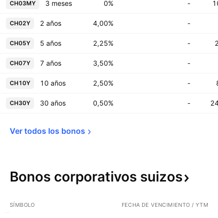
3 meses
0%
-
1
CH03MY
2 años
4,00%
-
CH02Y
5 años
2,25%
-
CH05Y
7 años
3,50%
-
CH07Y
10 años
2,50%
-
CH10Y
30 años
0,50%
-
2
CH30Y
Ver todos los 
bonos
Bonos corporativos
suizos
SÍMBOLO
FECHA DE VENCIMIENTO / YTM