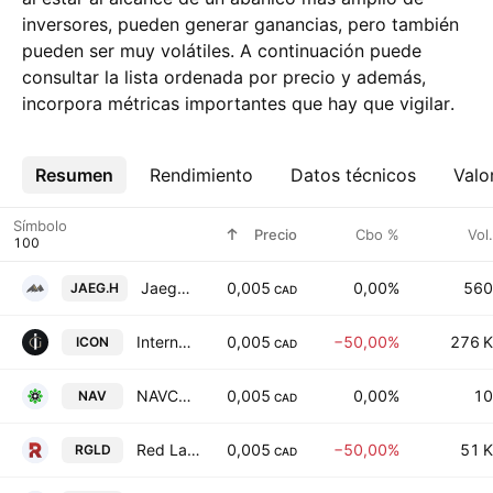
inversores, pueden generar ganancias, pero también
pueden ser muy volátiles. A continuación puede
consultar la lista ordenada por precio y además,
incorpora métricas importantes que hay que vigilar.
Resumen
Más
Rendimiento
Datos técnicos
Valo
Símbolo
Precio
Cbo %
Vol.
Jaeger Resources Corp.
0,005
0,00%
560
JAEG.H
CAD
International Iconic Gold Exploration Corp
0,005
−50,00%
276 K
ICON
CAD
NAVCO Pharmaceuticals Inc
0,005
0,00%
10
NAV
CAD
Red Lake Gold Inc
0,005
−50,00%
51 K
RGLD
CAD