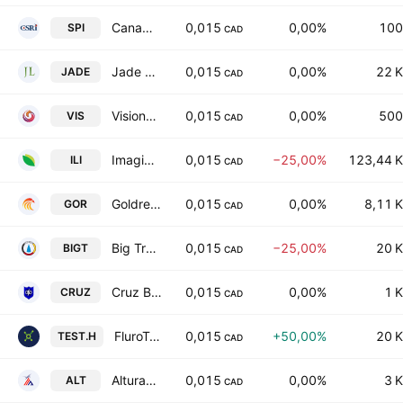
Canadian Spirit Resources Inc.
0,015
0,00%
100
SPI
CAD
Jade Leader Corp.
0,015
0,00%
22 K
JADE
CAD
Visionstate Corp.
0,015
0,00%
500
VIS
CAD
Imagine Lithium Inc
0,015
−25,00%
123,44 K
ILI
CAD
Goldrea Resources Corp.
0,015
0,00%
8,11 K
GOR
CAD
Big Tree Carbon Inc
0,015
−25,00%
20 K
BIGT
CAD
Cruz Battery Metals Corp
0,015
0,00%
1 K
CRUZ
CAD
FluroTech Ltd.
0,015
+50,00%
20 K
TEST.H
CAD
Alturas Minerals Corp.
0,015
0,00%
3 K
ALT
CAD