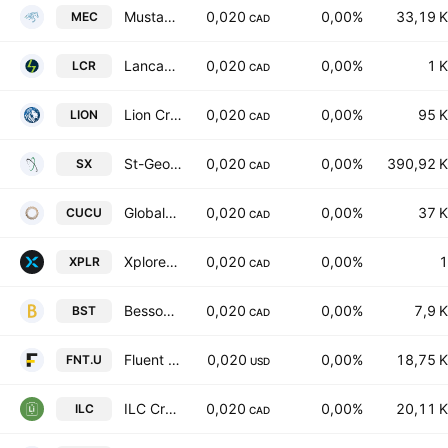
Mustang Energy Corp
0,020
0,00%
33,19 K
MEC
CAD
Lancaster Resources Inc
0,020
0,00%
1 K
LCR
CAD
Lion Critical Minerals Corp.
0,020
0,00%
95 K
LION
CAD
St-Georges Eco-Mining Corp.
0,020
0,00%
390,92 K
SX
CAD
Global Copper Corp
0,020
0,00%
37 K
CUCU
CAD
Xplore Resources Corp.
0,020
0,00%
1
XPLR
CAD
Bessor Minerals Inc.
0,020
0,00%
7,9 K
BST
CAD
Fluent Corp.
0,020
0,00%
18,75 K
FNT.U
USD
ILC Critical Minerals Limited
0,020
0,00%
20,11 K
ILC
CAD