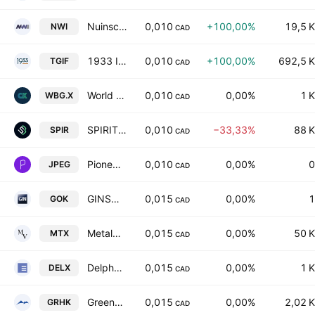
Nuinsco Resources Limited
0,010
+100,00%
19,5 K
NWI
CAD
1933 Industries, Inc.
0,010
+100,00%
692,5 K
TGIF
CAD
World Blockchain Corp.
0,010
0,00%
1 K
WBG.X
CAD
SPIRIT Blockchain Capital, Inc.
0,010
−33,33%
88 K
SPIR
CAD
Pioneer AI Foundry Inc.
0,010
0,00%
0
JPEG
CAD
GINSMS, Inc.
0,015
0,00%
1
GOK
CAD
Metalex Ventures Ltd.
0,015
0,00%
50 K
MTX
CAD
DelphX Capital Markets, Inc.
0,015
0,00%
1 K
DELX
CAD
Greenhawk Resources Inc
0,015
0,00%
2,02 K
GRHK
CAD