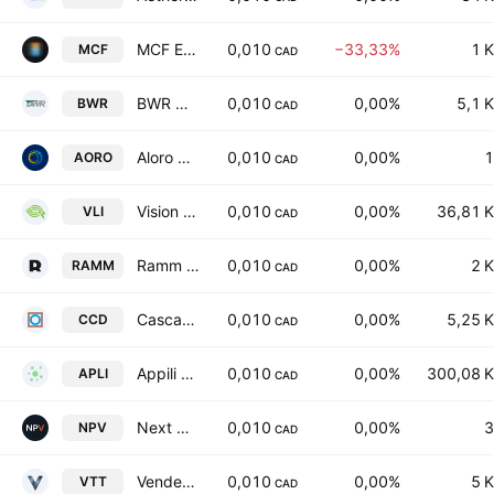
MCF Energy Ltd
0,010
−33,33%
1 K
MCF
CAD
BWR Exploration Inc.
0,010
0,00%
5,1 K
BWR
CAD
Aloro Mining Corp.
0,010
0,00%
1
AORO
CAD
Vision Lithium, Inc.
0,010
0,00%
36,81 K
VLI
CAD
Ramm Pharma Corp
0,010
0,00%
2 K
RAMM
CAD
Cascadero Copper Corp.
0,010
0,00%
5,25 K
CCD
CAD
Appili Therapeutics Inc Class A
0,010
0,00%
300,08 K
APLI
CAD
Next Phase Ventures Limited
0,010
0,00%
3
NPV
CAD
Vendetta Mining Corp.
0,010
0,00%
5 K
VTT
CAD