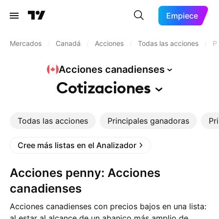
Empiece
Mercados
/
Canadá
/
Acciones
/
Todas las acciones
/
P
Acciones
canadienses
Cotizaciones
Todas las acciones
Principales ganadoras
Pr
Cree más listas en el Analizador
Acciones penny: Acciones
canadienses
Acciones canadienses con precios bajos en una lista:
al estar al alcance de un abanico más amplio de