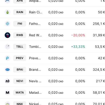
Altiplano Metals Inc.
0,020
0,00%
1 K
APN
CAD
Rain City Resources, Inc.
0,020
0,00%
50 K
RAIN
CAD
Fathom Nickel, Inc.
0,020
0,00%
256,1 K
FNI
CAD
Red White & Bloom Brands, Inc.
0,020
−20,00%
31,99 K
RWB
CAD
Tombill Mines Ltd.
0,020
+33,33%
53,5 K
TBLL
CAD
PreveCeutical Medical Inc
0,020
0,00%
42 K
PREV
CAD
BrandPilot AI Inc
0,020
0,00%
324,5 K
BPAI
CAD
Nevis Brands Inc.
0,020
0,00%
217 K
NEVI
CAD
Matador Technologies Inc.
0,020
0,00%
58,01 K
MATA
CAD
Nickel North Exploration Corp.
0,025
0,00%
70,01 K
NNX
CAD