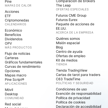
Comparación de brókers
Pine
The Leap
MAPAS DE CALOR
OFERTAS ESPECIALES
Acciones
Futuros CME Group
ETF
Futuros Eurex
Criptomonedas
Paquete de acciones de
CALENDARIOS
EE.UU.
Económico
ACERCA DE LA EMPRESA
Beneficios
Quiénes somos
Dividendos
Misión espacial
OPV
Blog
MÁS PRODUCTOS
Centro de ayuda
Flujo de noticias
Ofertas de empleo
Carteras
Kit de medios
Gráficos fundamentales
TIENDA
Curvas de rendimiento
Tienda TradingView
Opciones
Cartas de tarot para traders
Mapas macro
C63 TradeTime
Pine Script®
POLÍTICAS Y SEGURIDAD
APLICACIONES
Condiciones de uso
Móvil
Exención de responsabilidad
Desktop
Política de privacidad
COMUNIDAD
Política de cookies
Red social
Declaración de accesibilidad