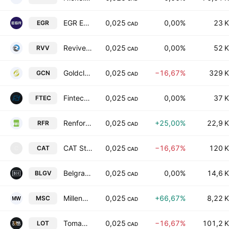
EGR Exploration Ltd
0,025
0,00%
23 K
EGR
CAD
Revive Therapeutics Ltd.
0,025
0,00%
52 K
RVV
CAD
Goldcliff Resource Corporation
0,025
−16,67%
329 K
GCN
CAD
Fintech Select Ltd
0,025
0,00%
37 K
FTEC
CAD
Renforth Resources Inc
0,025
+25,00%
22,9 K
RFR
CAD
CAT Strategic Metals Corporation
0,025
−16,67%
120 K
CAT
C
CAD
Belgravia Hartford Capital Inc.
0,025
0,00%
14,6 K
BLGV
CAD
Millennium Silver Corp
0,025
+66,67%
8,22 K
MSC
CAD
TomaGold Corporation Class A
0,025
−16,67%
101,2 K
LOT
CAD