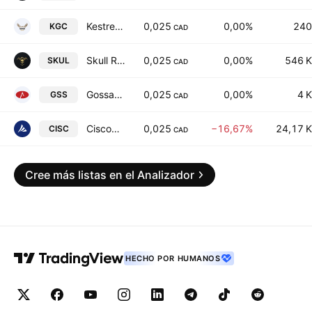
Kestrel Gold Inc.
0,025
0,00%
240
KGC
CAD
Skull Ridge Gold Corp.
0,025
0,00%
546 K
SKUL
CAD
Gossan Resources Limited
0,025
0,00%
4 K
GSS
CAD
Ciscom Corp.
0,025
−16,67%
24,17 K
CISC
CAD
Cree más listas en el Analizador
HECHO POR HUMANOS