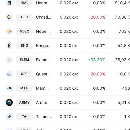
Heritage Mining Ltd.
0,020
0,00%
910,4 K
HML
CAD
Christina Lake Cannabis Corp
0,020
−20,00%
70,38 K
CLC
CAD
Nobel Resources Corp
0,020
0,00%
763 K
NBLC
CAD
Bengal Energy Ltd.
0,020
0,00%
54,8 K
BNG
CAD
Element79 Gold Corp.
0,020
+33,33%
26,93 K
ELEM
CAD
Quest PharmaTech Inc.
0,020
−20,00%
10,8 K
QPT
CAD
Mammoth Resources Corp.
0,020
0,00%
400
MTH
CAD
Armory Mining Corp.
0,020
0,00%
5,61 K
ARMY
CAD
Talmora Diamond, Inc.
0,020
0,00%
1 K
TAI
CAD