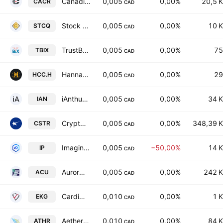
Canadian Chrome Company Inc.
0,005
0,00%
20,5 K
CACR
CAD
Stock Trend Capital Inc.
0,005
0,00%
10 K
STCQ
CAD
TrustBix, Inc.
0,005
0,00%
75
TBIX
CAD
Hanna Capital Corp.
0,005
0,00%
29
HCC.H
CAD
iAnthus Capital Holdings, Inc.
0,005
0,00%
34 K
IAN
CAD
CryptoStar Corp.
0,005
0,00%
348,39 K
CSTR
CAD
ImagineAR Inc.
0,005
−50,00%
14 K
IP
CAD
Aurora Solar Technologies, Inc.
0,005
0,00%
242 K
ACU
CAD
CardioComm Solutions, Inc.
0,010
0,00%
1 K
EKG
CAD
Aether Catalyst Solutions, Inc.
0,010
0,00%
84 K
ATHR
CAD