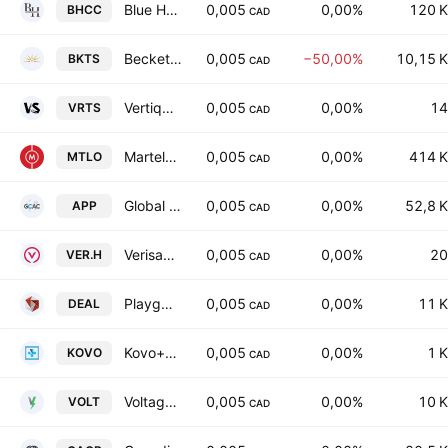
Blue Horizon Global Capital Corp.
0,005
0,00%
120 K
BHCC
CAD
Beckett's Inc.
0,005
−50,00%
10,15 K
BKTS
CAD
Vertiqal Studios Corp
0,005
0,00%
14
VRTS
CAD
Martello Technologies Group, Inc.
0,005
0,00%
414 K
MTLO
CAD
Global Compliance Applications Corp
0,005
0,00%
52,8 K
APP
CAD
Verisante Technology, Inc.
0,005
0,00%
20
VER.H
CAD
Playgon Games, Inc.
0,005
0,00%
11 K
DEAL
CAD
Kovo+ Holdings Inc
0,005
0,00%
1 K
KOVO
CAD
Voltage Metals Corp
0,005
0,00%
10 K
VOLT
CAD