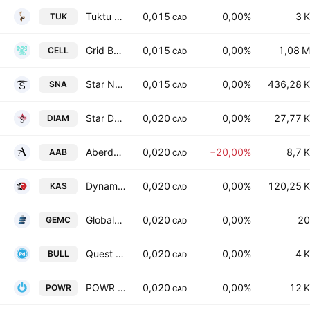
Tuktu Resources Ltd
0,015
0,00%
3 K
TUK
CAD
Grid Battery Metals Inc
0,015
0,00%
1,08 M
CELL
CAD
Star Navigation Systems Group Ltd.
0,015
0,00%
436,28 K
SNA
CAD
Star Diamond Corporation
0,020
0,00%
27,77 K
DIAM
CAD
Aberdeen International Inc.
0,020
−20,00%
8,7 K
AAB
CAD
Dynamite Blockchain Corp.
0,020
0,00%
120,25 K
KAS
CAD
Global Energy Metals Corp
0,020
0,00%
20
GEMC
CAD
Quest Critical Metals Inc
0,020
0,00%
4 K
BULL
CAD
POWR Lithium Corp
0,020
0,00%
12 K
POWR
CAD