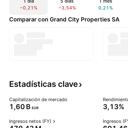
1 día
5 días
1 mes
−0,21%
−3,54%
0,21%
Comparar con Grand City Properties SA
Estadísticas
clave
Capitalización de mercado
‪1,60 B‬
3,13%
EUR
Ingresos netos (FY)
Ingresos (F