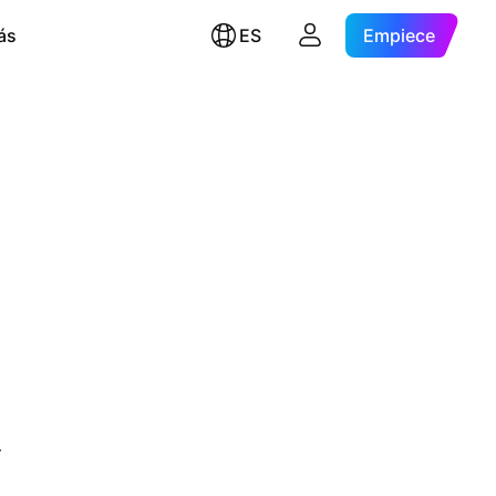
ás
ES
Empiece