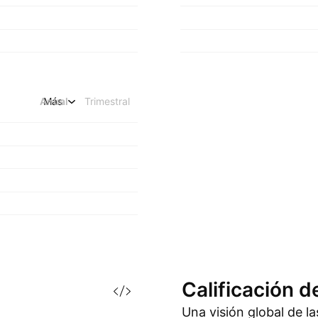
Anual
Más
Trimestral
Calificación d
Una visión global de l