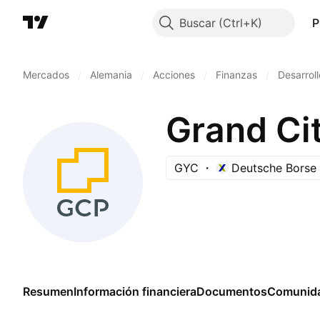
Buscar
P
Mercados
/
Alemania
/
Acciones
/
Finanzas
/
Desarroll
Grand Ci
GYC
Deutsche Borse 
Resumen
Información financiera
Documentos
Comunid