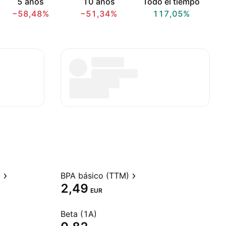
5 años
10 años
Todo el tiempo
−58,48%
−51,34%
117,05%
)
BPA básico (TTM)
2,49
EUR
Beta (1A)