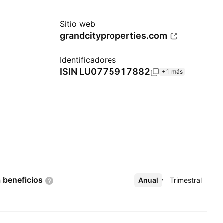
Sitio web
grandcityproperties.com
Identificadores
ISIN
LU0775917882
+1 más
a
beneficios
Anual
Más
Trimestral