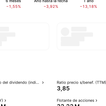
6 meses
Año hasta la fecha
1 año
−1,55%
−3,92%
−13,18%
Rendimiento del dividendo (indicado)
Ratio precio s/benef. (TTM
3,85
Y)
Flotante de acciones