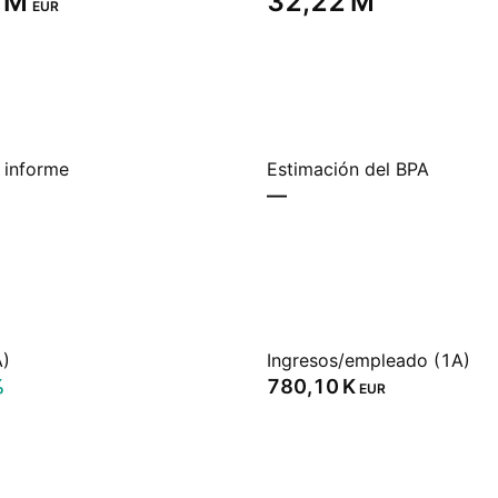
 M‬
‪32,22 M‬
EUR
 informe
Estimación del BPA
—
A)
Ingresos/empleado (1A)
%
‪780,10 K‬
EUR