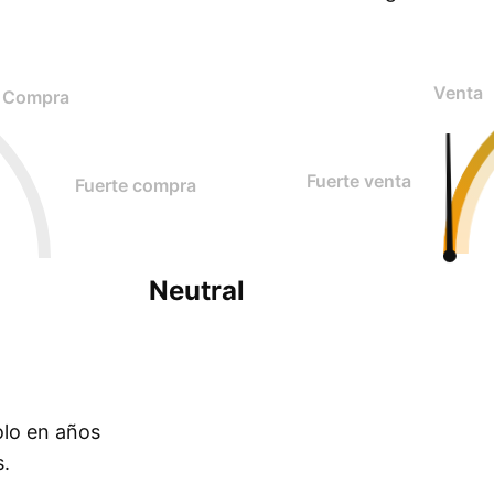
Venta
Compra
Fuerte venta
Fuerte compra
Neutral
olo en años
s.