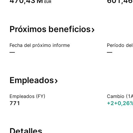
‪470,43 M‬
‪601,46
EUR
Próximos
beneficios
Fecha del próximo informe
Período del
—
—
Empleados
Empleados (FY)
Cambio (1
771
+2
+0,26
Detalles