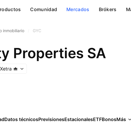
roductos
Comunidad
Mercados
Brókers
M
o inmobiliario
/
GYC
ty Properties SA
Xetra
ad
Datos técnicos
Previsiones
Estacionales
ETF
Bonos
Más