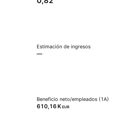
0,82
Estimación de ingresos
—
Beneficio neto/empleados (1A)
‪610,16 K‬
EUR