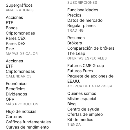
SUSCRIPCIONES
Supergráficos
Funcionalidades
ANALIZADORES
Precios
Acciones
Datos de mercado
ETF
Regalar planes
Bonos
TRADING
Criptomonedas
Resumen
Pares CEX
Brókers
Pares DEX
Comparación de brókers
Pine
The Leap
MAPAS DE CALOR
OFERTAS ESPECIALES
Acciones
Futuros CME Group
ETF
Futuros Eurex
Criptomonedas
Paquete de acciones de
CALENDARIOS
EE.UU.
Económico
ACERCA DE LA EMPRESA
Beneficios
Quiénes somos
Dividendos
Misión espacial
OPV
Blog
MÁS PRODUCTOS
Centro de ayuda
Flujo de noticias
Ofertas de empleo
Carteras
Kit de medios
Gráficos fundamentales
TIENDA
Curvas de rendimiento