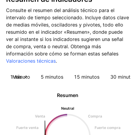
Consulte el resumen del análisis técnico para el
intervalo de tiempo seleccionado. Incluye datos clave
de medias móviles, osciladores y pivotes, todo ello
resumido en el indicador «Resumen», donde puede
ver al instante si los indicadores sugieren una señal
de compra, venta o neutral. Obtenga más
información sobre cómo se forman estas señales
Valoraciones técnicas
.
1 minuto
Más
5 minutos
15 minutos
30 minuto
Resumen
Neutral
Venta
Compra
Fuerte venta
Fuerte compra