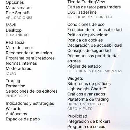
Tienda TradingView
Opciones
Cartas de tarot para traders
Mapas macro
C63 TradeTime
Pine Script®
POLÍTICAS Y SEGURIDAD
APLICACIONES
Condiciones de uso
Móvil
Exención de responsabilidad
Desktop
Política de privacidad
COMUNIDAD
Política de cookies
Red social
Declaración de accesibilidad
Muro del amor
Consejos de seguridad
Recomendar a un amigo
Recompensas por detectar
Programa para creadores
errores
Normas internas
Página de estado
Moderadores
SOLUCIONES PARA EMPRESAS
IDEAS
Widgets
Trading
Bibliotecas de gráficos
Formación
Lightweight Charts™
Selecciones de los editores
Gráficos avanzados
PINE SCRIPT
Plataforma de trading
Indicadores y estrategias
OPORTUNIDADES DE
Wizards
CRECIMIENTO
Autónomos
Publicidad
Espacios de pago
Integración de brókers
Programa de socios