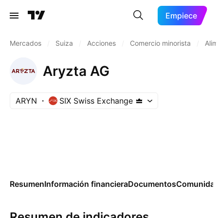
Empiece
Mercados
/
Suiza
/
Acciones
/
Comercio minorista
/
Ali
Aryzta AG
ARYN
SIX Swiss Exchange
Resumen
Información financiera
Documentos
Comunida
Resumen de indicadores