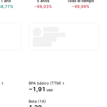
1 año
5 años
Todo el tiempo
48,77%
−98,03%
−98,99%
)
BPA básico (TTM)
−1,91
USD
Beta (1A)