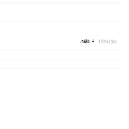
Anual
Más
Trimestral