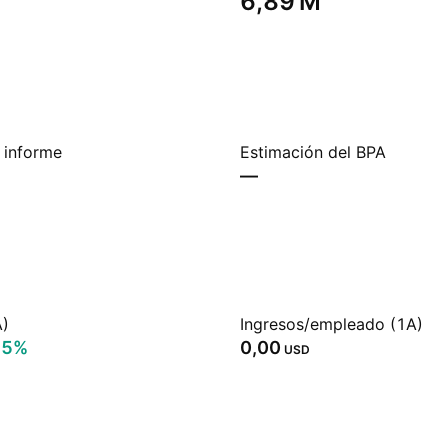
‪6,89 M‬
 informe
Estimación del BPA
—
A)
Ingresos/empleado (1A)
95%
0,00
USD