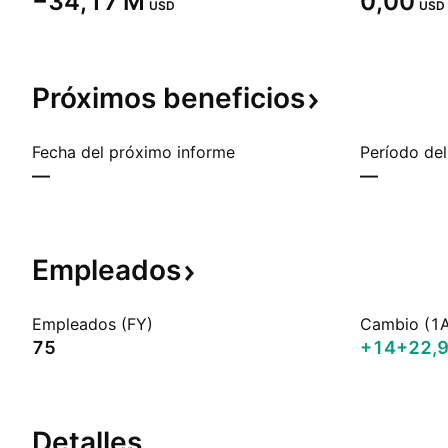
‪−34,17 M‬
0,00
USD
USD
Próximos
beneficios
Fecha del próximo informe
Período del
—
—
Empleados
Empleados (FY)
Cambio (1
75
+14
+22,
Detalles