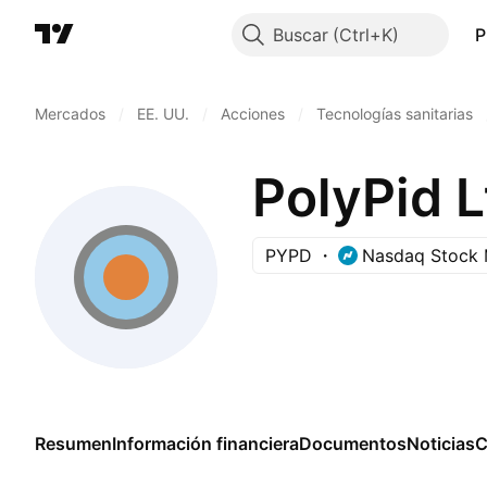
Buscar
P
Mercados
/
EE. UU.
/
Acciones
/
Tecnologías sanitarias
PolyPid L
PYPD
Nasdaq Stock 
Resumen
Información financiera
Documentos
Noticias
C