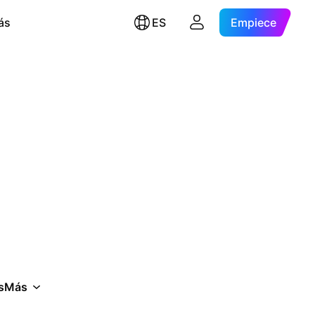
ás
ES
Empiece
s
Más