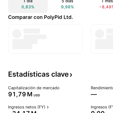
1 día
5 días
1 mes
0,83%
9,98%
−8,49
Comparar con PolyPid Ltd.
Estadísticas
clave
Capitalización de mercado
‪91,79 M‬
—
USD
Ingresos netos (FY)
Ingresos (F