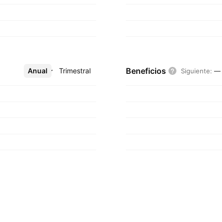
Beneficios
Anual
Más
Trimestral
Siguiente
:
—