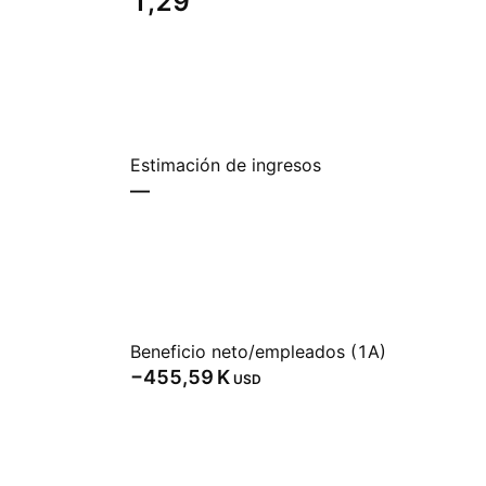
1,29
Estimación de ingresos
—
Beneficio neto/empleados (1A)
‪−455,59 K‬
USD