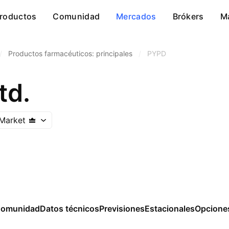
roductos
Comunidad
Mercados
Brókers
M
/
Productos farmacéuticos: principales
/
PYPD
td.
Market
omunidad
Datos técnicos
Previsiones
Estacionales
Opcione