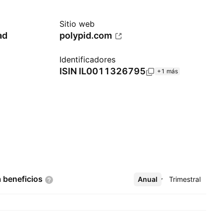
Sitio web
ad
polypid.com
Identificadores
ISIN
IL0011326795
+1 más
a
beneficios
Anual
Más
Trimestral