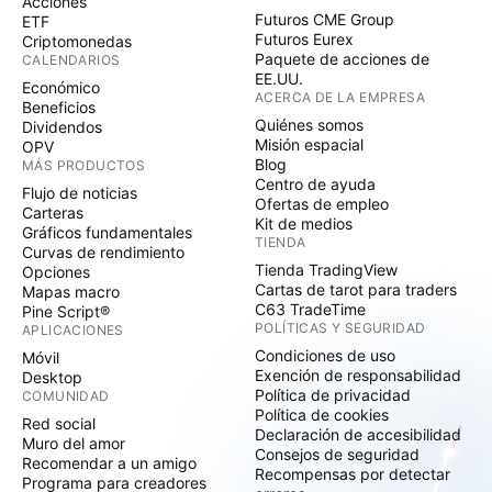
Acciones
Futuros CME Group
ETF
Futuros Eurex
Criptomonedas
Paquete de acciones de
CALENDARIOS
EE.UU.
Económico
ACERCA DE LA EMPRESA
Beneficios
Quiénes somos
Dividendos
Misión espacial
OPV
Blog
MÁS PRODUCTOS
Centro de ayuda
Flujo de noticias
Ofertas de empleo
Carteras
Kit de medios
Gráficos fundamentales
TIENDA
Curvas de rendimiento
Tienda TradingView
Opciones
Cartas de tarot para traders
Mapas macro
C63 TradeTime
Pine Script®
POLÍTICAS Y SEGURIDAD
APLICACIONES
Condiciones de uso
Móvil
Exención de responsabilidad
Desktop
Política de privacidad
COMUNIDAD
Política de cookies
Red social
Declaración de accesibilidad
Muro del amor
Consejos de seguridad
Recomendar a un amigo
Recompensas por detectar
Programa para creadores