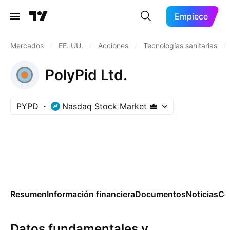
Empiece
Mercados
/
EE. UU.
/
Acciones
/
Tecnologías sanitarias
/
PolyPid Ltd.
PYPD
Nasdaq Stock Market
Resumen
Información financiera
Documentos
Noticias
Co
Datos fundamentales y