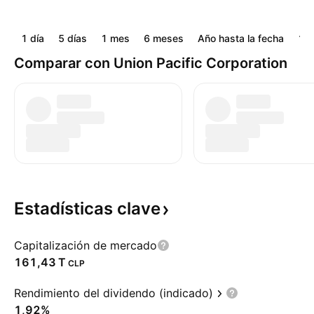
1 día
5 días
1 mes
6 meses
Año hasta la fecha
1 a
Comparar con Union Pacific Corporation
Estadísticas
clave
Capitalización de mercado
‪161,43 T‬
CLP
Rendimiento del dividendo (indicado)
1,92%