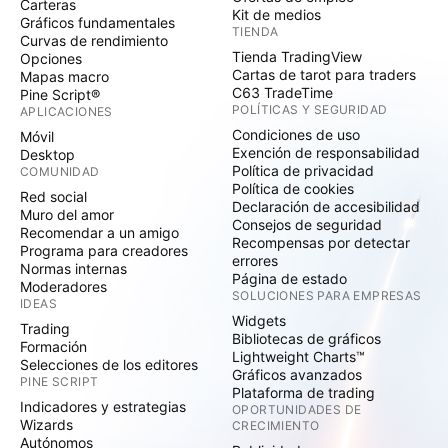
Carteras
Kit de medios
Gráficos fundamentales
TIENDA
Curvas de rendimiento
Tienda TradingView
Opciones
Cartas de tarot para traders
Mapas macro
C63 TradeTime
Pine Script®
POLÍTICAS Y SEGURIDAD
APLICACIONES
Condiciones de uso
Móvil
Exención de responsabilidad
Desktop
Política de privacidad
COMUNIDAD
Política de cookies
Red social
Declaración de accesibilidad
Muro del amor
Consejos de seguridad
Recomendar a un amigo
Recompensas por detectar
Programa para creadores
errores
Normas internas
Página de estado
Moderadores
SOLUCIONES PARA EMPRESAS
IDEAS
Widgets
Trading
Bibliotecas de gráficos
Formación
Lightweight Charts™
Selecciones de los editores
Gráficos avanzados
PINE SCRIPT
Plataforma de trading
Indicadores y estrategias
OPORTUNIDADES DE
Wizards
CRECIMIENTO
Autónomos