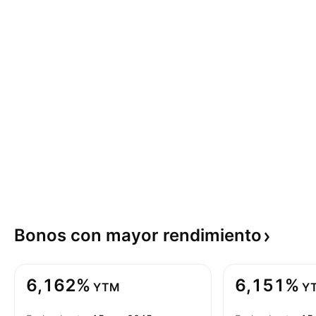
Bonos con mayor
rendimiento
6,162%
6,151%
YTM
Y