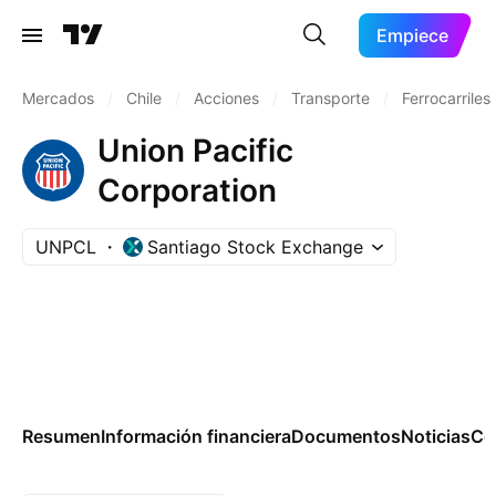
Empiece
Mercados
/
Chile
/
Acciones
/
Transporte
/
Ferrocarriles
Union Pacific
Corporation
UNPCL
Santiago Stock Exchange
Resumen
Información financiera
Documentos
Noticias
Co