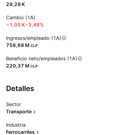
‪29,29 K‬
Cambio (1A)
‪−1,05 K‬
−3,46%
Ingresos/empleado (1A)
‪756,68 M‬
CLP
Beneficio neto/empleados (1A)
‪220,37 M‬
CLP
Detalles
Sector
Transporte
Industria
Ferrocarriles