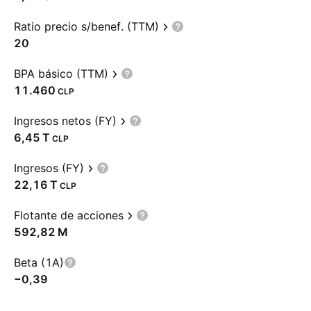
Ratio precio s/benef. (TTM)
20
BPA básico (TTM)
11.460
CLP
Ingresos netos (FY)
‪6,45 T‬
CLP
Ingresos (FY)
‪22,16 T‬
CLP
Flotante de acciones
‪592,82 M‬
Beta (1A)
−0,39