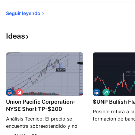
Seguir 
leyendo
Ideas
C
L
o
a
Union Pacific Corporation-
r
$UNP Bullish Fl
r
t
g
NYSE Short TP-$200
Posible rotura a la
o
o
Análisis Técnico: El precio se
formacion de bande
encuentra sobreextendido y no
pudo superar el máximo anterior.