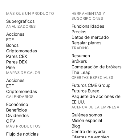
MÁS QUE UN PRODUCTO
HERRAMIENTAS Y
SUSCRIPCIONES
Supergráficos
Funcionalidades
ANALIZADORES
Precios
Acciones
Datos de mercado
ETF
Regalar planes
Bonos
TRADING
Criptomonedas
Resumen
Pares CEX
Brókers
Pares DEX
Comparación de brókers
Pine
The Leap
MAPAS DE CALOR
OFERTAS ESPECIALES
Acciones
Futuros CME Group
ETF
Futuros Eurex
Criptomonedas
Paquete de acciones de
CALENDARIOS
EE.UU.
Económico
ACERCA DE LA EMPRESA
Beneficios
Quiénes somos
Dividendos
Misión espacial
OPV
Blog
MÁS PRODUCTOS
Centro de ayuda
Flujo de noticias
Ofertas de empleo