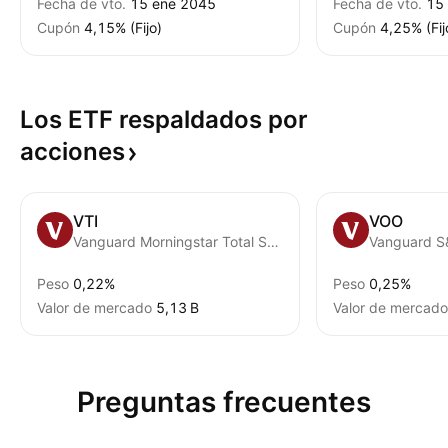
Fecha de vto.
15 ene 2045
Fecha de vto.
15
Cupón
4,15% (Fijo)
Cupón
4,25% (Fij
Los ETF respaldados por
acciones
VTI
VOO
Vanguard Morningstar Total Stock Market ETF
Vanguard S
Peso
0,22%
Peso
0,25%
Valor de mercado
‪5,13 B‬
Valor de mercado
Preguntas frecuentes