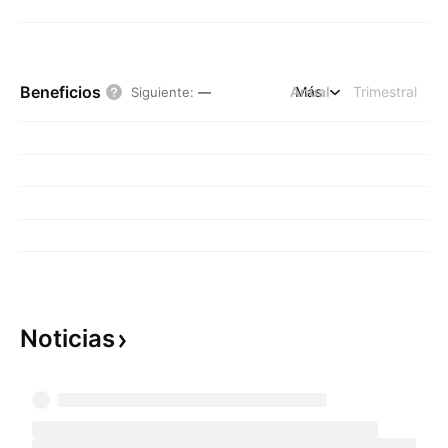
Beneficios
Anual
Más
Trimestral
Siguiente
:
—
Noticias