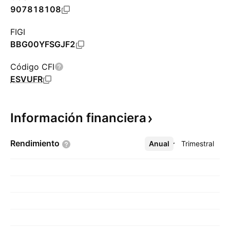
907818108
FIGI
BBG00YFSGJF2
Código CFI
ESVUFR
Información
financiera
Rendimiento
Anual
Más
Trimestral