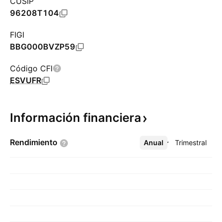
CUSIP
96208T104
FIGI
BBG000BVZP59
Código CFI
ESVUFR
Información
financiera
Rendimiento
Anual
Más
Trimestral