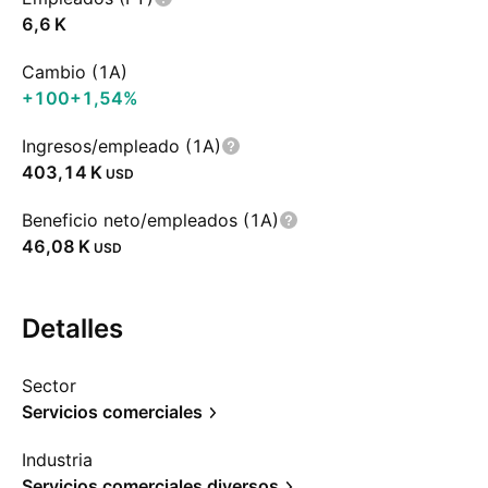
‪6,6 K‬
Cambio (1A)
+100
+1,54%
Ingresos/empleado (1A)
‪403,14 K‬
USD
Beneficio neto/empleados (1A)
‪46,08 K‬
USD
Detalles
Sector
Servicios comerciales
Industria
Servicios comerciales diversos