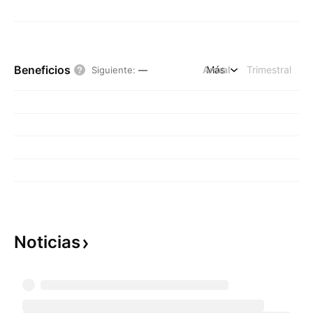
Beneficios
Anual
Más
Trimestral
Siguiente
:
—
Noticias