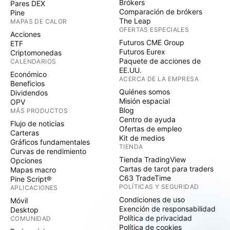
Brókers
Pares DEX
Comparación de brókers
Pine
The Leap
MAPAS DE CALOR
OFERTAS ESPECIALES
Acciones
Futuros CME Group
ETF
Futuros Eurex
Criptomonedas
Paquete de acciones de
CALENDARIOS
EE.UU.
Económico
ACERCA DE LA EMPRESA
Beneficios
Quiénes somos
Dividendos
Misión espacial
OPV
Blog
MÁS PRODUCTOS
Centro de ayuda
Flujo de noticias
Ofertas de empleo
Carteras
Kit de medios
Gráficos fundamentales
TIENDA
Curvas de rendimiento
Tienda TradingView
Opciones
Cartas de tarot para traders
Mapas macro
C63 TradeTime
Pine Script®
POLÍTICAS Y SEGURIDAD
APLICACIONES
Condiciones de uso
Móvil
Exención de responsabilidad
Desktop
Política de privacidad
COMUNIDAD
Política de cookies