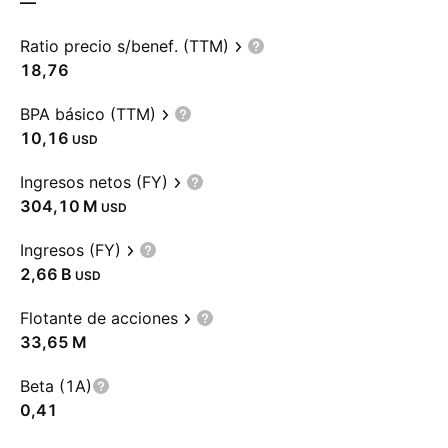
—
Ratio precio s/benef. (TTM)
18,76
BPA básico (TTM)
10,16
USD
Ingresos netos (FY)
‪304,10 M‬
USD
Ingresos (FY)
‪2,66 B‬
USD
Flotante de acciones
‪33,65 M‬
Beta (1A)
0,41