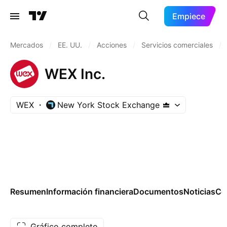
Empiece
Mercados
/
EE. UU.
/
Acciones
/
Servicios comerciales
/
WEX Inc.
WEX
New York Stock Exchange
Resumen
Información financiera
Documentos
Noticias
Co
Gráfico completo