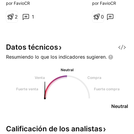
aumentaremos si v
por FavioCR
por FavioCR
2
1
0
Datos
técnicos
Resumiendo lo que los indicadores
sugieren.
Neutral
Venta
Compra
Fuerte venta
Fuerte compra
Neutral
Calificación de los
analistas