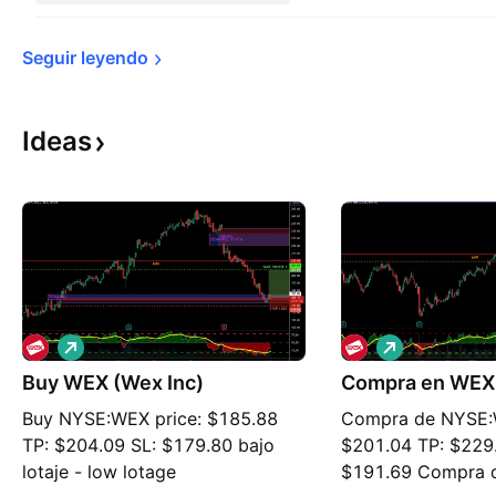
Seguir 
leyendo
Ideas
L
L
a
a
Buy WEX (Wex Inc)
r
Compra en WEX 
r
g
g
Buy NYSE:WEX price: $185.88
Compra de NYSE:
o
o
TP: $204.09 SL: $179.80 bajo
$201.04 TP: $229
lotaje - low lotage
$191.69 Compra de