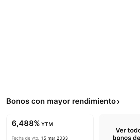
Bonos con mayor
rendimiento
6,488%
YTM
Ver todo
bonos d
Fecha de vto.
15 mar 2033