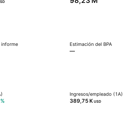
‪98,23 M‬
SD
 informe
Estimación del BPA
—
A)
Ingresos/empleado (1A)
4%
‪389,75 K‬
USD