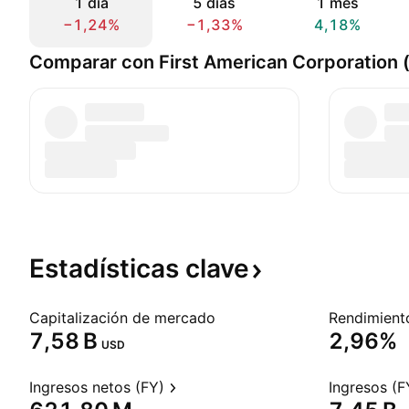
1 día
5 días
1 mes
−1,24%
−1,33%
4,18%
Comparar con First American Corporation
Estadísticas
clave
Capitalización de mercado
‪7,58 B‬
2,96%
USD
Ingresos netos (FY)
Ingresos (F