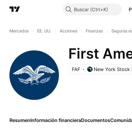
Buscar
P
Mercados
/
EE. UU.
/
Acciones
/
Finanzas
/
Seguros e
First Am
FAF
New York Stock
Resumen
Información financiera
Documentos
Comunid