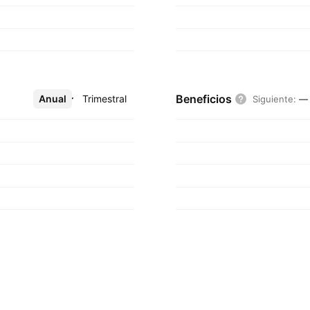
Beneficios
Anual
Más
Trimestral
Siguiente
:
—