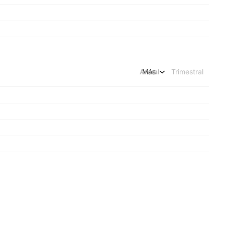
Anual
Más
Trimestral