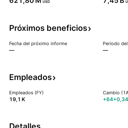
‪621,80 M‬
‪7,45 B‬
USD
U
Próximos
beneficios
Fecha del próximo informe
Período del
—
—
Empleados
Empleados (FY)
Cambio (1
‪19,1 K‬
+64
+0,3
Detalles