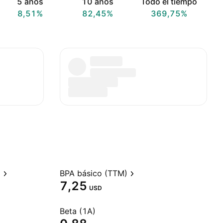
5 años
10 años
Todo el tiempo
8,51%
82,45%
369,75%
)
BPA básico (TTM)
7,25
USD
Beta (1A)