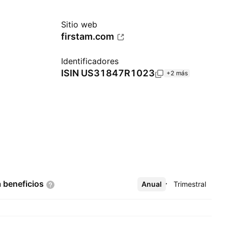
Sitio web
firstam.com
Identificadores
ISIN
US31847R1023
+2 más
a
beneficios
Anual
Más
Trimestral