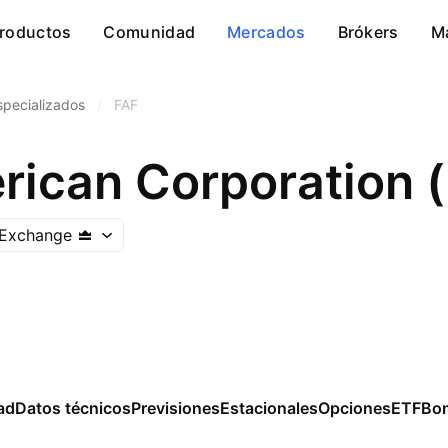
roductos
Comunidad
Mercados
Brókers
M
specializados
/
FAF
erican Corporation 
 Exchange
ad
Datos técnicos
Previsiones
Estacionales
Opciones
ETF
Bo