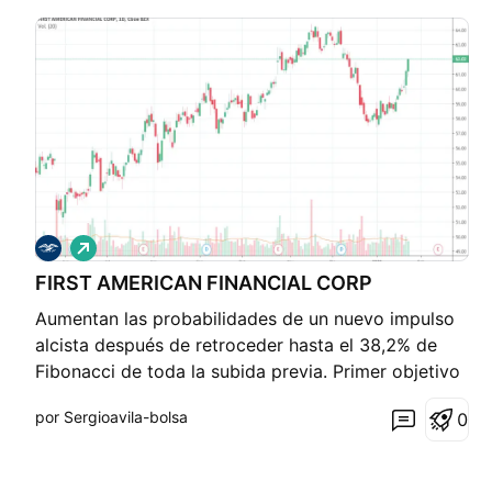
L
a
FIRST AMERICAN FINANCIAL CORP
r
g
Aumentan las probabilidades de un nuevo impulso
o
alcista después de retroceder hasta el 38,2% de
Fibonacci de toda la subida previa. Primer objetivo
66,75 dólares, soporte en los 56,66. Cotiza por
por Sergioavila-bolsa
0
debajo de su valor intrínseco teórico (101 USD),
publica resultados el 13 de febrero y se espera que
mej