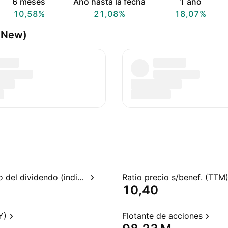
6 meses
Año hasta la fecha
1 año
10,58%
21,08%
18,07%
 (New)
Rendimiento del dividendo (indicado)
Ratio precio s/benef. (TTM
10,40
Y)
Flotante de acciones