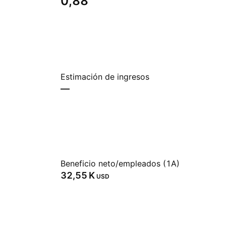
0,88
Estimación de ingresos
—
Beneficio neto/empleados (1A)
‪32,55 K‬
USD