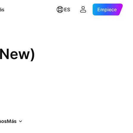
ás
ES
Empiece
(New)
nos
Más