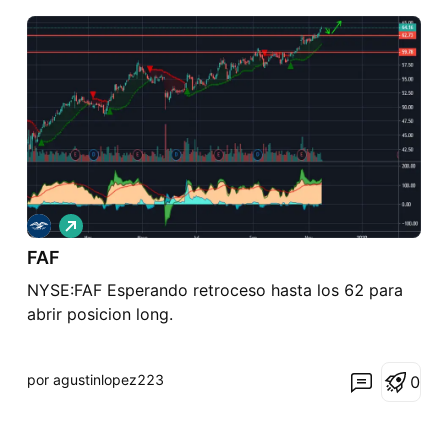
L
a
FAF
r
g
NYSE:FAF Esperando retroceso hasta los 62 para
o
abrir posicion long.
por agustinlopez223
0