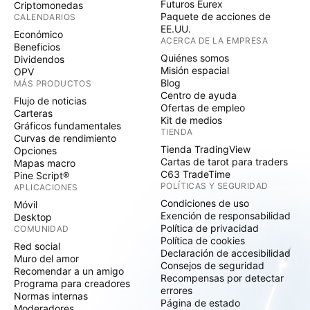
Futuros Eurex
Criptomonedas
Paquete de acciones de
CALENDARIOS
EE.UU.
Económico
ACERCA DE LA EMPRESA
Beneficios
Quiénes somos
Dividendos
Misión espacial
OPV
Blog
MÁS PRODUCTOS
Centro de ayuda
Flujo de noticias
Ofertas de empleo
Carteras
Kit de medios
Gráficos fundamentales
TIENDA
Curvas de rendimiento
Tienda TradingView
Opciones
Cartas de tarot para traders
Mapas macro
C63 TradeTime
Pine Script®
POLÍTICAS Y SEGURIDAD
APLICACIONES
Condiciones de uso
Móvil
Exención de responsabilidad
Desktop
Política de privacidad
COMUNIDAD
Política de cookies
Red social
Declaración de accesibilidad
Muro del amor
Consejos de seguridad
Recomendar a un amigo
Recompensas por detectar
Programa para creadores
errores
Normas internas
Página de estado
Moderadores