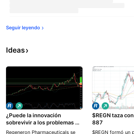
Seguir 
leyendo
Ideas
L
L
a
a
¿Puede la innovación
r
$REGN taza con 
r
g
g
sobrevivir a los problemas de
887
o
o
fabricación?
Regeneron Pharmaceuticals se
$REGN formó un p