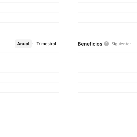
Beneficios
Anual
Más
Trimestral
Siguiente
:
—