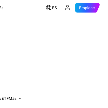
ás
ES
Empiece
s
ETF
Más