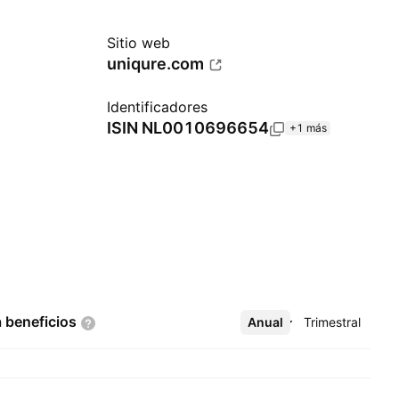
Sitio web
uniqure.com
Identificadores
ISIN
NL0010696654
+1 más
a
beneficios
Anual
Más
Trimestral