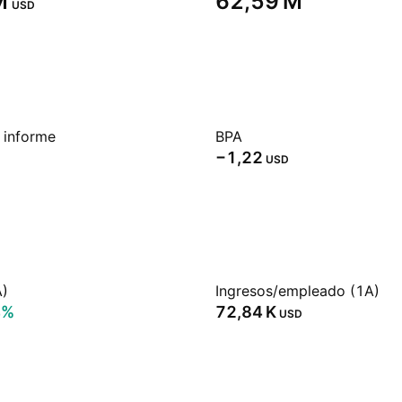
‬
‪62,59 M‬
USD
 informe
BPA
−1,22
USD
A)
Ingresos/empleado (1A)
4%
‪72,84 K‬
USD