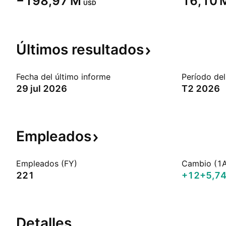
‪−198,97 M‬
‪16,10 M
USD
Últimos
resultados
Fecha del último informe
Período del
29 jul 2026
T2 2026
Empleados
Empleados (FY)
Cambio (1
221
+12
+5,7
Detalles