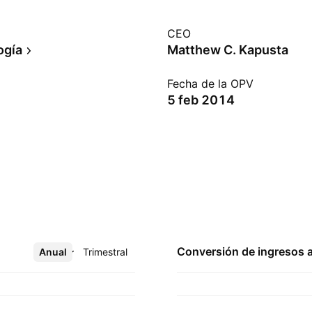
CEO
ogía
Matthew C. Kapusta
Fecha de la OPV
5 feb 2014
Conversión de ingresos 
Anual
Más
Trimestral