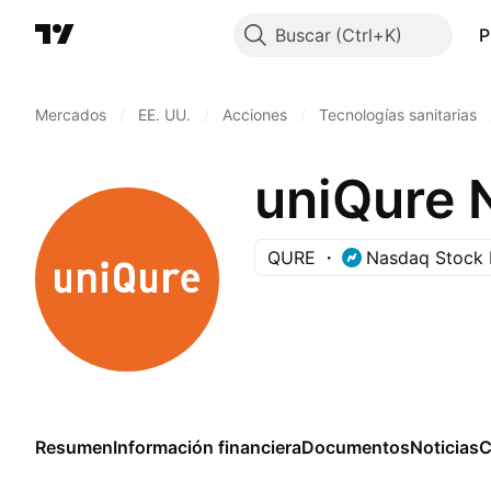
Buscar
P
Mercados
/
EE. UU.
/
Acciones
/
Tecnologías sanitarias
uniQure 
QURE
Nasdaq Stock 
Resumen
Información financiera
Documentos
Noticias
C