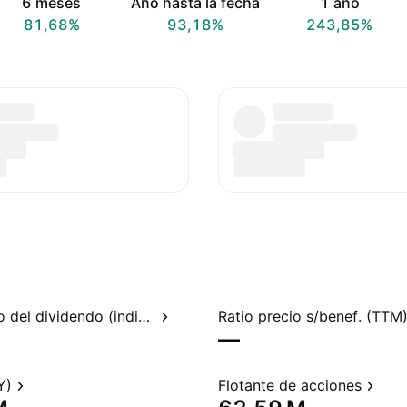
6 meses
Año hasta la fecha
1 año
81,68%
93,18%
243,85%
Rendimiento del dividendo (indicado)
Ratio precio s/benef. (TTM
—
Y)
Flotante de acciones