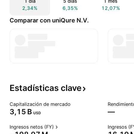
1 día
5 días
1 mes
2,34%
6,35%
12,07%
Comparar con uniQure N.V.
Estadísticas
clave
Capitalización de mercado
‪3,15 B‬
—
USD
Ingresos netos (FY)
Ingresos (F