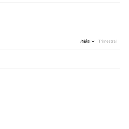
Anual
Más
Trimestral