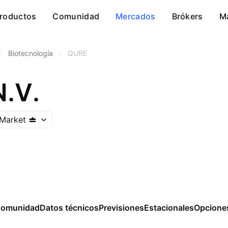
roductos
Comunidad
Mercados
Brókers
M
/
Biotecnología
/
QURE
N.V.
Market
omunidad
Datos técnicos
Previsiones
Estacionales
Opcione