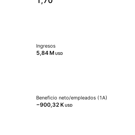
1,70
Ingresos
‪5,84 M‬
USD
Beneficio neto/empleados (1A)
‪−900,32 K‬
USD