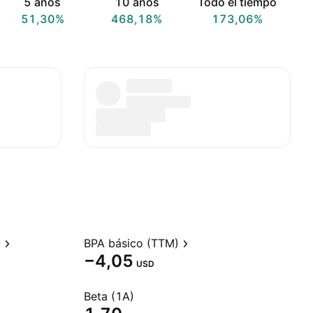
5 años
10 años
Todo el tiempo
51,30%
468,18%
173,06%
)
BPA básico (TTM)
−4,05
USD
Beta (1A)