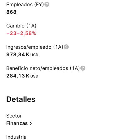
Empleados (FY)
868
Cambio (1A)
−23
−2,58%
Ingresos/empleado (1A)
‪978,34 K‬
USD
Beneficio neto/empleados (1A)
‪284,13 K‬
USD
Detalles
Sector
Finanzas
Industria