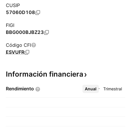
CUSIP
57060D108
FIGI
BBG000BJBZ23
Código CFI
ESVUFR
Información
financiera
Rendimiento
Anual
Más
Trimestral