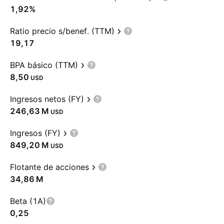
1,92%
Ratio precio s/benef. (TTM)
19,17
BPA básico (TTM)
8,50
USD
Ingresos netos (FY)
‪246,63 M‬
USD
Ingresos (FY)
‪849,20 M‬
USD
Flotante de acciones
‪34,86 M‬
Beta (1A)
0,25