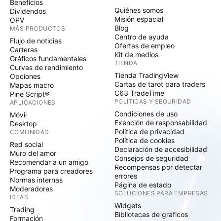
Beneficios
Quiénes somos
Dividendos
Misión espacial
OPV
Blog
MÁS PRODUCTOS
Centro de ayuda
Flujo de noticias
Ofertas de empleo
Carteras
Kit de medios
Gráficos fundamentales
TIENDA
Curvas de rendimiento
Tienda TradingView
Opciones
Cartas de tarot para traders
Mapas macro
C63 TradeTime
Pine Script®
POLÍTICAS Y SEGURIDAD
APLICACIONES
Condiciones de uso
Móvil
Exención de responsabilidad
Desktop
Política de privacidad
COMUNIDAD
Política de cookies
Red social
Declaración de accesibilidad
Muro del amor
Consejos de seguridad
Recomendar a un amigo
Recompensas por detectar
Programa para creadores
errores
Normas internas
Página de estado
Moderadores
SOLUCIONES PARA EMPRESAS
IDEAS
Widgets
Trading
Bibliotecas de gráficos
Formación