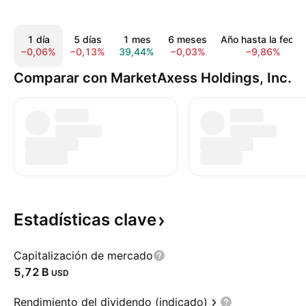
1 día
5 días
1 mes
6 meses
Año hasta la fecha
−0,06%
−0,13%
39,44%
−0,03%
−9,86%
Comparar con MarketAxess Holdings, Inc.
Estadísticas
clave
Capitalización de mercado
‪5,72 B‬
USD
Rendimiento del dividendo (indicado)