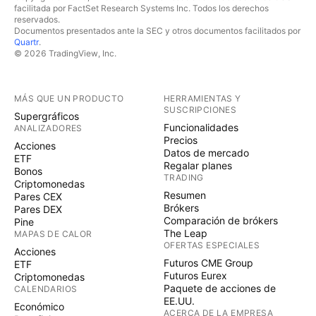
facilitada por FactSet Research Systems Inc. Todos los derechos
reservados.
Documentos presentados ante la SEC y otros documentos facilitados por
Quartr
.
© 2026 TradingView, Inc.
MÁS QUE UN PRODUCTO
HERRAMIENTAS Y
SUSCRIPCIONES
Supergráficos
Funcionalidades
ANALIZADORES
Precios
Acciones
Datos de mercado
ETF
Regalar planes
Bonos
TRADING
Criptomonedas
Resumen
Pares CEX
Brókers
Pares DEX
Comparación de brókers
Pine
The Leap
MAPAS DE CALOR
OFERTAS ESPECIALES
Acciones
Futuros CME Group
ETF
Futuros Eurex
Criptomonedas
Paquete de acciones de
CALENDARIOS
EE.UU.
Económico
ACERCA DE LA EMPRESA