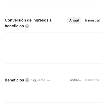
Conversión de ingresos a
Anual
Más
Trimestral
beneficios
Beneficios
Anual
Más
Trimestral
Siguiente
:
—