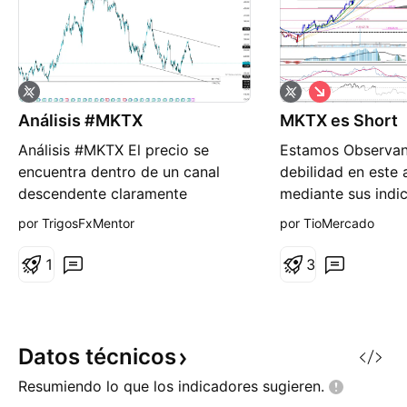
C
o
Análisis #MKTX
MKTX es Short
r
t
Análisis #MKTX El precio se
Estamos Observan
o
encuentra dentro de un canal
debilidad en este 
descendente claramente
mediante sus indi
definido, acercándose a la base
action. Por Que? 
por TrigosFxMentor
por TioMercado
del rango, lo que podría indicar
fuerza relativa e
una zona potencial de soporte o
con el SP500 (SPY
1
3
reacción. Se destaca una zona
se muestra una cla
marcada como OB + FVG cerca
frente a la perfor
de los niveles inferiores del canal,
indice americano.
indicando una posible conf
Observamos el RS
Datos
técnicos
vemos una c
Resumiendo lo que los indicadores
sugieren.