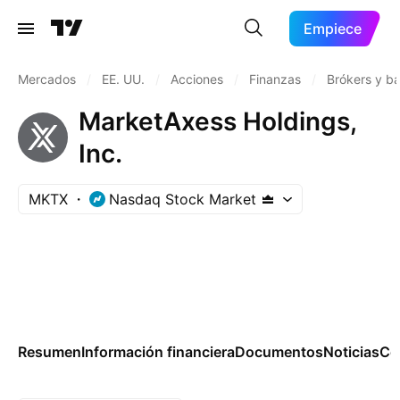
Empiece
Mercados
/
EE. UU.
/
Acciones
/
Finanzas
/
Brókers y ba
MarketAxess Holdings,
Inc.
MKTX
Nasdaq Stock Market
Resumen
Información financiera
Documentos
Noticias
Co