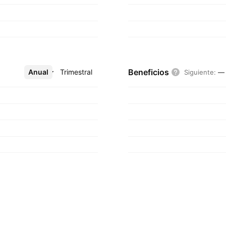
Beneficios
Anual
Más
Trimestral
Siguiente
:
—