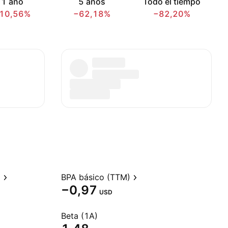
1 año
5 años
Todo el tiempo
10,56%
−62,18%
−82,20%
)
BPA básico (TTM)
−0,97
USD
Beta (1A)