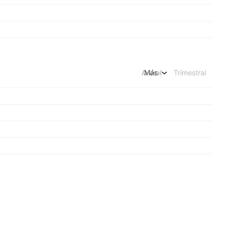
Anual
Más
Trimestral