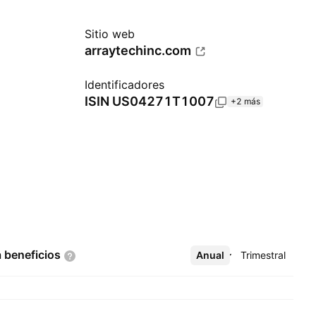
Sitio web
arraytechinc.com
Identificadores
ISIN
US04271T1007
+2 más
a
beneficios
Anual
Más
Trimestral