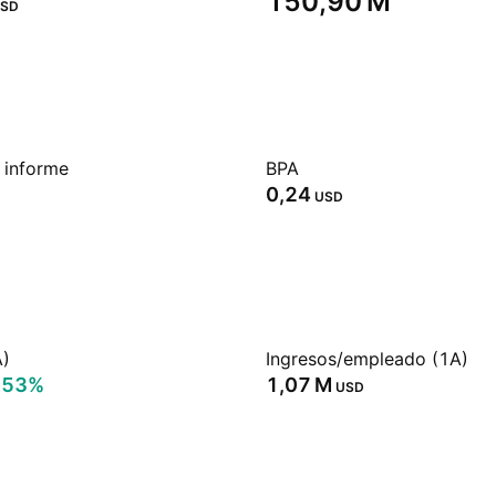
‪150,90 M‬
SD
 informe
BPA
0,24
USD
A)
Ingresos/empleado (1A)
,53%
‪1,07 M‬
USD