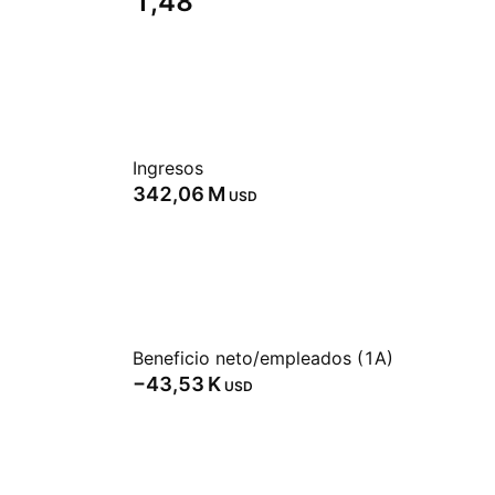
1,48
Ingresos
‪342,06 M‬
USD
Beneficio neto/empleados (1A)
‪−43,53 K‬
USD