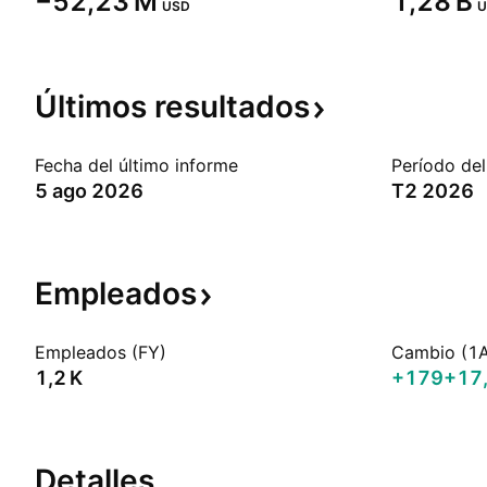
‪−52,23 M‬
‪1,28 B‬
USD
U
Últimos
resultados
Fecha del último informe
Período del
5 ago 2026
T2 2026
Empleados
Empleados (FY)
Cambio (1
‪1,2 K‬
+179
+17
Detalles