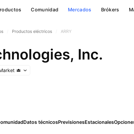
roductos
Comunidad
Mercados
Brókers
M
os
/
Productos eléctricos
/
ARRY
hnologies, Inc.
Market
omunidad
Datos técnicos
Previsiones
Estacionales
Opcione