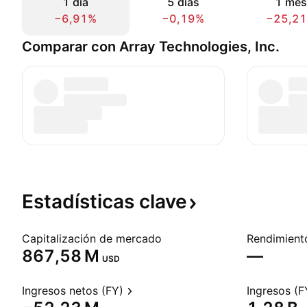
1 día
5 días
1 mes
−6,91%
−0,19%
−25,2
Comparar con Array Technologies, Inc.
Estadísticas
clave
Capitalización de mercado
‪867,58 M‬
—
USD
Ingresos netos (FY)
Ingresos (F