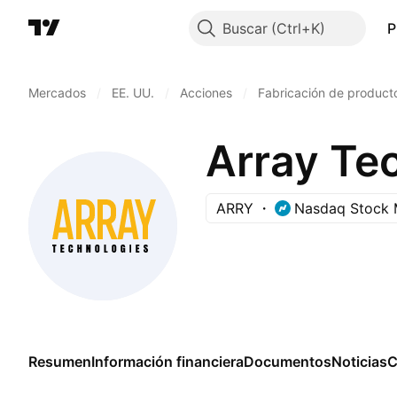
Buscar
P
Mercados
/
EE. UU.
/
Acciones
/
Fabricación de product
Array Tec
ARRY
Nasdaq Stock 
Resumen
Información financiera
Documentos
Noticias
C