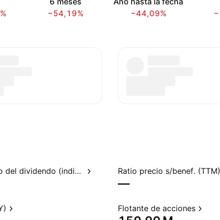
6 meses
Año hasta la fecha
1%
−54,19%
−44,09%
−
Rendimiento del dividendo (indicado)
Ratio precio s/benef. (TTM
—
Y)
Flotante de acciones