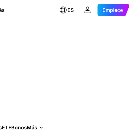
ás
ES
Empiece
s
ETF
Bonos
Más