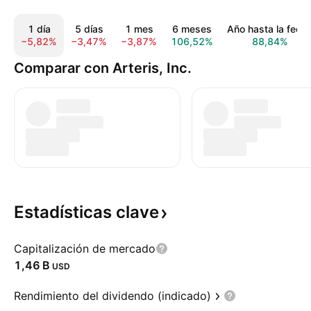
1 día
5 días
1 mes
6 meses
Año hasta la fech
−5,82%
−3,47%
−3,87%
106,52%
88,84%
Comparar con Arteris, Inc.
Estadísticas
clave
Capitalización de mercado
‪1,46 B‬
USD
Rendimiento del dividendo (indicado)