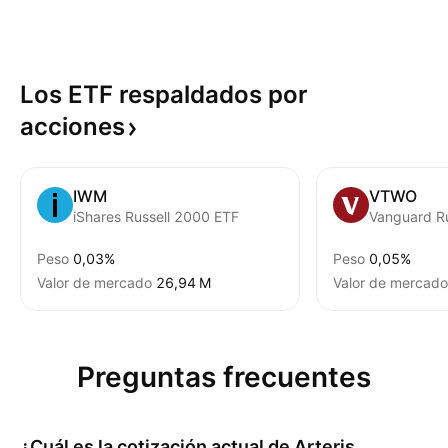
Los ETF respaldados por
acciones
IWM
VTWO
iShares Russell 2000 ETF
Vanguard R
Peso
0,03%
Peso
0,05%
Valor de mercado
‪26,94 M‬
Valor de mercado
Preguntas frecuentes
¿Cuál es la cotización actual de
Arteris,