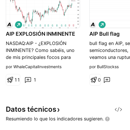
L
L
a
a
AIP EXPLOSIÓN INMINENTE
r
AIP Bull flag
r
g
g
NASDAQ:AIP - ¿EXPLOSIÓN
bull flag en AIP, s
o
o
INMINENTE? Como sabéis, uno
semiconductores,
de mis principales focos para
veamos una ruptu
este impulso está siendo $AIP.
que viene
por WhaleCapitalInvestments
por BullStockss
Junto a NASDAQ:SITM ,
NASDAQ:CRDO y NASDAQ:SKYT
1
1
1
0
son las empresas que mejor
gráfico de LARGO plazo tienen .
Casualmente, las 4 son empresas
de SEMICONDUCTORES de
Datos
técnicos
pequeña y medi
Resumiendo lo que los indicadores
sugieren.