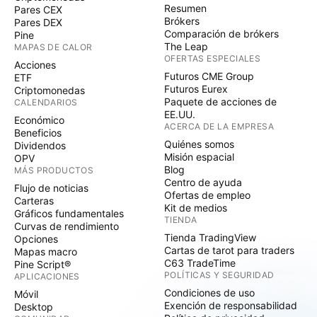
Resumen
Pares CEX
Brókers
Pares DEX
Comparación de brókers
Pine
The Leap
MAPAS DE CALOR
OFERTAS ESPECIALES
Acciones
Futuros CME Group
ETF
Futuros Eurex
Criptomonedas
Paquete de acciones de
CALENDARIOS
EE.UU.
Económico
ACERCA DE LA EMPRESA
Beneficios
Quiénes somos
Dividendos
Misión espacial
OPV
Blog
MÁS PRODUCTOS
Centro de ayuda
Flujo de noticias
Ofertas de empleo
Carteras
Kit de medios
Gráficos fundamentales
TIENDA
Curvas de rendimiento
Tienda TradingView
Opciones
Cartas de tarot para traders
Mapas macro
C63 TradeTime
Pine Script®
POLÍTICAS Y SEGURIDAD
APLICACIONES
Condiciones de uso
Móvil
Exención de responsabilidad
Desktop