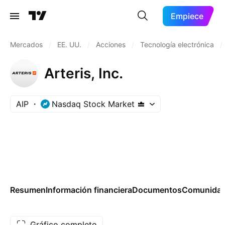
Empiece
Mercados
/
EE. UU.
/
Acciones
/
Tecnología electrónica
/
Arteris, Inc.
AIP
Nasdaq Stock Market
Resumen
Información financiera
Documentos
Comunida
Gráfico completo