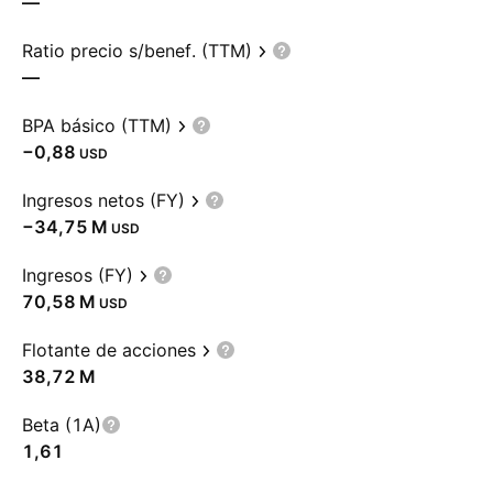
—
Ratio precio s/benef. (TTM)
—
BPA básico (TTM)
−0,88
USD
Ingresos netos (FY)
‪−34,75 M‬
USD
Ingresos (FY)
‪70,58 M‬
USD
Flotante de acciones
‪38,72 M‬
Beta (1A)
1,61