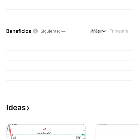
Beneficios
Anual
Más
Trimestral
Siguiente
:
—
Ideas