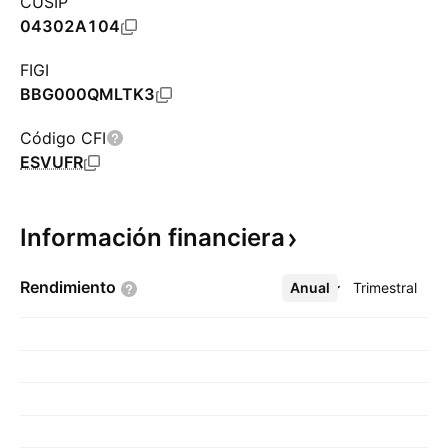
CUSIP
04302A104
FIGI
BBG000QMLTK3
Código CFI
ESVUFR
Información
financiera
Rendimiento
Anual
Más
Trimestral