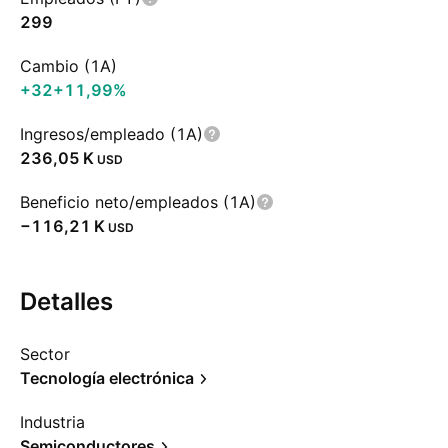
299
Cambio (1A)
+32
+11,99%
Ingresos/empleado (1A)
‪236,05 K‬
USD
Beneficio neto/empleados (1A)
‪−116,21 K‬
USD
Detalles
Sector
Tecnología electrónica
Industria
Semiconductores