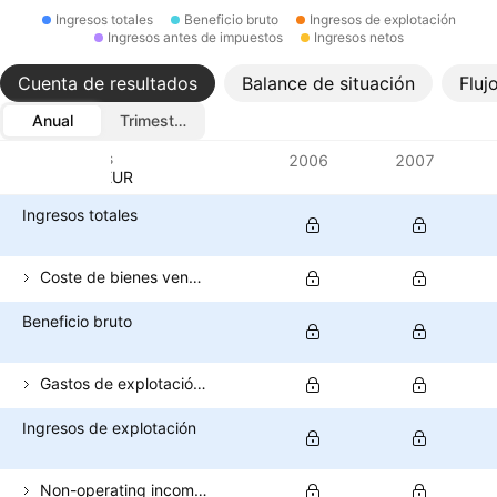
Ingresos totales
Beneficio bruto
Ingresos de explotación
Ingresos antes de impuestos
Ingresos netos
Cuenta de resultados
Balance de situación
Fluj
Anual
Trimestral
Métricas
2006
2007
Divisa: EUR
Ingresos totales
Coste de bienes vendidos
Beneficio bruto
Gastos de explotación (excluido el coste de los bienes vendidos)
Ingresos de explotación
Non-operating income (total)