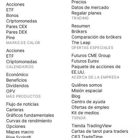
Precios
Acciones
Datos de mercado
ETF
Regalar planes
Bonos
TRADING
Criptomonedas
Resumen
Pares CEX
Brókers
Pares DEX
Comparación de brókers
Pine
The Leap
MAPAS DE CALOR
OFERTAS ESPECIALES
Acciones
Futuros CME Group
ETF
Futuros Eurex
Criptomonedas
Paquete de acciones de
CALENDARIOS
EE.UU.
Económico
ACERCA DE LA EMPRESA
Beneficios
Quiénes somos
Dividendos
Misión espacial
OPV
Blog
MÁS PRODUCTOS
Centro de ayuda
Flujo de noticias
Ofertas de empleo
Carteras
Kit de medios
Gráficos fundamentales
TIENDA
Curvas de rendimiento
Tienda TradingView
Opciones
Cartas de tarot para traders
Mapas macro
C63 TradeTime
Pine Script®