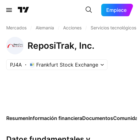
Empiece
Mercados
/
Alemania
/
Acciones
/
Servicios tecnológicos
ReposiTrak, Inc.
PJ4A
Frankfurt Stock Exchange
Resumen
Información financiera
Documentos
Comunida
Datos fundamentales y