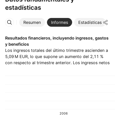
estadísticas
Resumen
Informes
Estadísticas
D
Más
Resultados financieros, incluyendo ingresos, gastos
y beneficios
Los ingresos totales del último trimestre ascienden a
‪5,09 M‬ EUR, lo que supone un aumento del 2,11 %
con respecto al trimestre anterior. Los ingresos netos
del Q3 26 son de ‪1,72 M‬ EUR.
2006