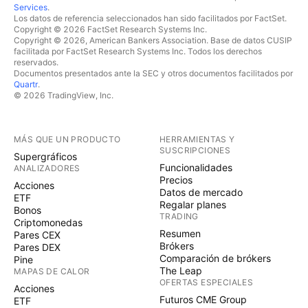
Services
.
Los datos de referencia seleccionados han sido facilitados por FactSet.
Copyright © 2026 FactSet Research Systems Inc.
Copyright © 2026, American Bankers Association. Base de datos CUSIP
facilitada por FactSet Research Systems Inc. Todos los derechos
reservados.
Documentos presentados ante la SEC y otros documentos facilitados por
Quartr
.
© 2026 TradingView, Inc.
MÁS QUE UN PRODUCTO
HERRAMIENTAS Y
SUSCRIPCIONES
Supergráficos
Funcionalidades
ANALIZADORES
Precios
Acciones
Datos de mercado
ETF
Regalar planes
Bonos
TRADING
Criptomonedas
Resumen
Pares CEX
Brókers
Pares DEX
Comparación de brókers
Pine
The Leap
MAPAS DE CALOR
OFERTAS ESPECIALES
Acciones
Futuros CME Group
ETF