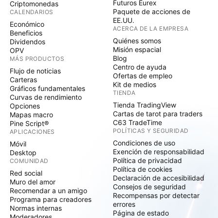
Futuros Eurex
Criptomonedas
Paquete de acciones de
CALENDARIOS
EE.UU.
Económico
ACERCA DE LA EMPRESA
Beneficios
Quiénes somos
Dividendos
Misión espacial
OPV
Blog
MÁS PRODUCTOS
Centro de ayuda
Flujo de noticias
Ofertas de empleo
Carteras
Kit de medios
Gráficos fundamentales
TIENDA
Curvas de rendimiento
Tienda TradingView
Opciones
Cartas de tarot para traders
Mapas macro
C63 TradeTime
Pine Script®
POLÍTICAS Y SEGURIDAD
APLICACIONES
Condiciones de uso
Móvil
Exención de responsabilidad
Desktop
Política de privacidad
COMUNIDAD
Política de cookies
Red social
Declaración de accesibilidad
Muro del amor
Consejos de seguridad
Recomendar a un amigo
Recompensas por detectar
Programa para creadores
errores
Normas internas
Página de estado
Moderadores