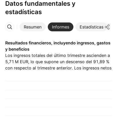
Datos fundamentales y
estadísticas
Resumen
Informes
Estadísticas
D
Más
Resultados financieros, incluyendo ingresos, gastos
y beneficios
Los ingresos totales del último trimestre ascienden a
‪5,71 M‬ EUR, lo que supone un descenso del 91,89 %
con respecto al trimestre anterior. Los ingresos netos
del Q1 26 son de ‪−1,84 M‬ EUR.