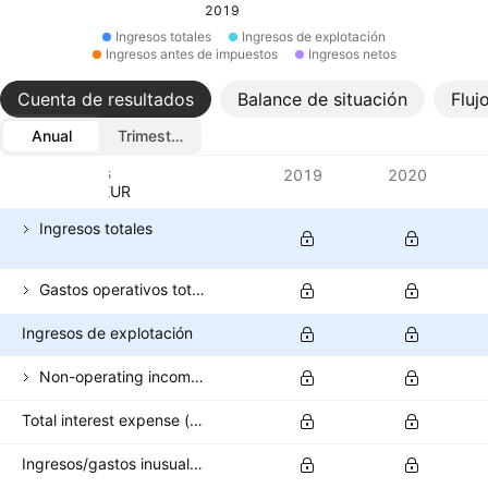
2019
Ingresos totales
Ingresos de explotación
Ingresos antes de impuestos
Ingresos netos
Cuenta de resultados
Balance de situación
Fluj
Anual
Trimestral
Métricas
2019
2020
Divisa: EUR
Ingresos totales
Gastos operativos totales
Ingresos de explotación
Non-operating income (excl. interest expenses)
Total interest expense (banks)
Ingresos/gastos inusuales