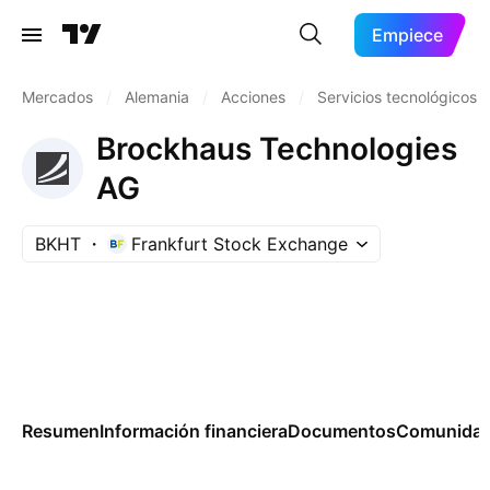
Empiece
Mercados
/
Alemania
/
Acciones
/
Servicios tecnológicos
Brockhaus Technologies
AG
BKHT
Frankfurt Stock Exchange
Resumen
Información financiera
Documentos
Comunida