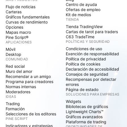
Centro de ayuda
Flujo de noticias
Ofertas de empleo
Carteras
Kit de medios
Gráficos fundamentales
TIENDA
Curvas de rendimiento
Tienda TradingView
Opciones
Cartas de tarot para traders
Mapas macro
C63 TradeTime
Pine Script®
POLÍTICAS Y SEGURIDAD
APLICACIONES
Condiciones de uso
Móvil
Exención de responsabilidad
Desktop
Política de privacidad
COMUNIDAD
Política de cookies
Red social
Declaración de accesibilidad
Muro del amor
Consejos de seguridad
Recomendar a un amigo
Recompensas por detectar
Programa para creadores
errores
Normas internas
Página de estado
Moderadores
SOLUCIONES PARA EMPRESAS
IDEAS
Widgets
Trading
Bibliotecas de gráficos
Formación
Lightweight Charts™
Selecciones de los editores
Gráficos avanzados
PINE SCRIPT
Plataforma de trading
Indicadores y estrategias
OPORTUNIDADES DE