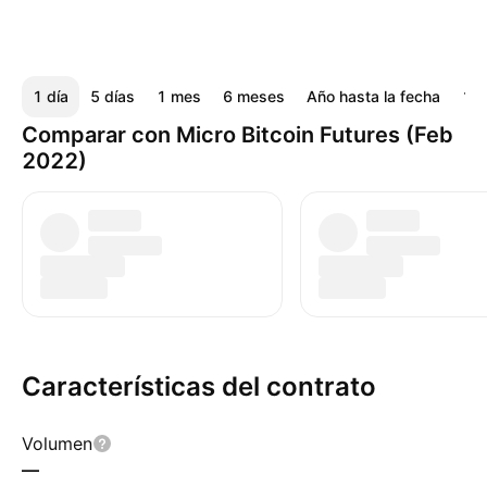
1 día
5 días
1 mes
6 meses
Año hasta la fecha
1 a
Comparar con Micro Bitcoin Futures (Feb
2022)
Características del contrato
Volumen
—