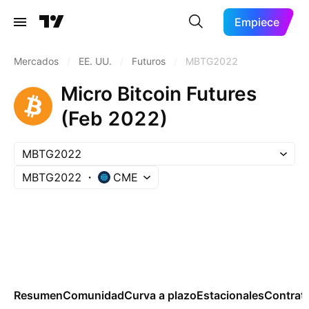
Empiece
Mercados
/
EE. UU.
/
Futuros
/
MBTG2022
Micro Bitcoin Futures
(Feb 2022)
MBTG2022
MBTG2022
CME
Resumen
Comunidad
Curva a plazo
Estacionales
Contrat