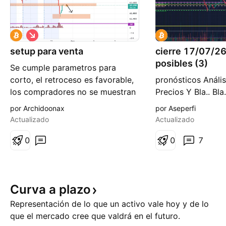
C
o
setup para venta
r
cierre 17/07/2
t
posibles (3)
Se cumple parametros para
o
corto, el retroceso es favorable,
pronósticos Análi
los compradores no se muestran
Precios Y Bla.. Bla.
(poco volumen), sin embargo esa
comentarios de tex
por Archidoonax
por Aseperfi
vela con gran volumen es para
Actualizado
Actualizado
tenerla en cuenta, vamos poco
apalancado, a buscar un objetivo
0
0
7
tranquilo, ponerse en modo
defensa...
Curva a
plazo
Representación de lo que un activo vale hoy y de lo
que el mercado cree que valdrá en el futuro.