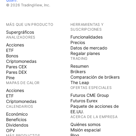
Quartr
.
© 2026 TradingView, Inc.
MÁS QUE UN PRODUCTO
HERRAMIENTAS Y
SUSCRIPCIONES
Supergráficos
Funcionalidades
ANALIZADORES
Precios
Acciones
Datos de mercado
ETF
Regalar planes
Bonos
TRADING
Criptomonedas
Resumen
Pares CEX
Brókers
Pares DEX
Comparación de brókers
Pine
The Leap
MAPAS DE CALOR
OFERTAS ESPECIALES
Acciones
Futuros CME Group
ETF
Futuros Eurex
Criptomonedas
Paquete de acciones de
CALENDARIOS
EE.UU.
Económico
ACERCA DE LA EMPRESA
Beneficios
Quiénes somos
Dividendos
Misión espacial
OPV
Blog
MÁS PRODUCTOS