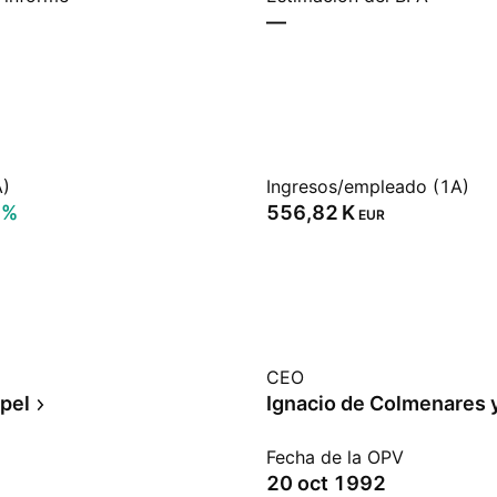
—
A)
Ingresos/empleado (1A)
9%
‪556,82 K‬
EUR
CEO
apel
Ignacio de Colmenares 
Fecha de la OPV
20 oct 1992