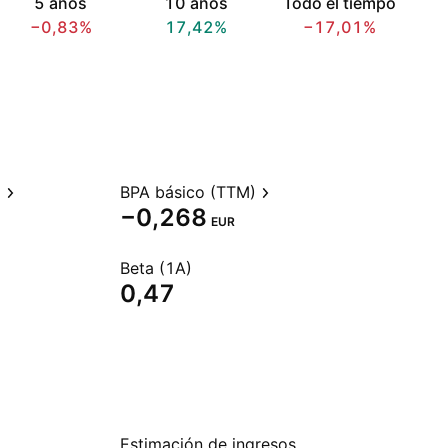
5 años
10 años
Todo el tiempo
−0,83%
17,42%
−17,01%
)
BPA básico (TTM)
−0,268
EUR
Beta (1A)
0,47
Estimación de ingresos