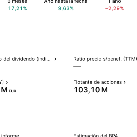
6 meses
Año hasta la fecha
1 año
17,21%
9,63%
−2,29%
Rendimiento del dividendo (indicado)
Ratio precio s/benef. (TTM
—
Y)
Flotante de acciones
 M‬
‪103,10 M‬
EUR
 informe
Estimación del BPA