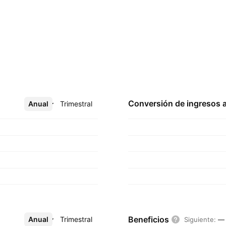
Conversión de ingresos 
Anual
Más
Trimestral
Beneficios
Anual
Más
Trimestral
Siguiente
:
—