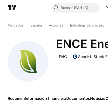
Buscar
P
Mercados
/
España
/
Acciones
/
Industrias de proceso
ENCE Ene
ENC
Spanish Stock 
Resumen
Información financiera
Documentos
Noticias
C