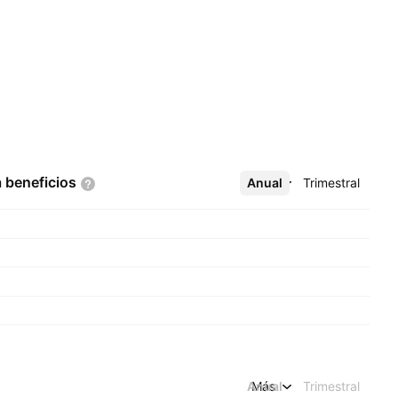
a
beneficios
Anual
Más
Trimestral
Anual
Más
Trimestral