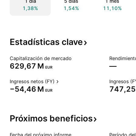
1 día
5 días
1 mes
1,38%
1,54%
11,10%
Estadísticas
clave
Capitalización de mercado
‪629,67 M‬
—
EUR
Ingresos netos (FY)
Ingresos (F
‪−54,46 M‬
‪747,25
EUR
Próximos
beneficios
Fecha del próximo informe
Período del