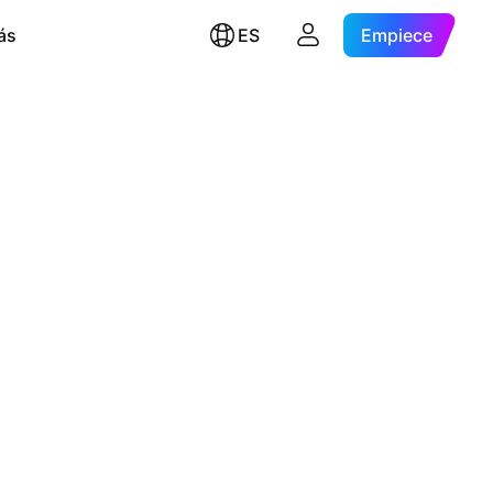
ás
ES
Empiece