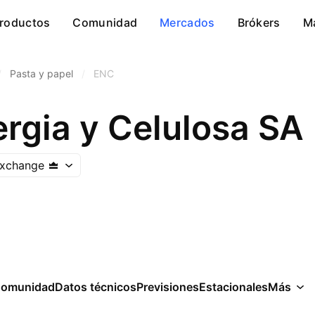
roductos
Comunidad
Mercados
Brókers
M
/
Pasta y papel
/
ENC
rgia y Celulosa SA
Exchange
omunidad
Datos técnicos
Previsiones
Estacionales
Más