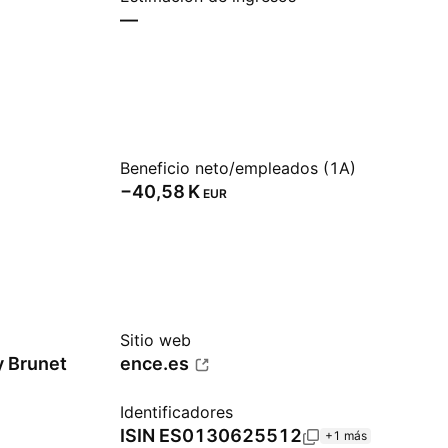
—
Beneficio neto/empleados (1A)
‪−40,58 K‬
EUR
Sitio web
y Brunet
ence.es
Identificadores
ISIN
ES0130625512
+1 más