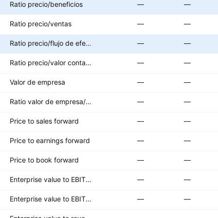
Ratio precio/beneficios
—
—
Ratio precio/ventas
—
—
Ratio precio/flujo de efectivo
—
—
Ratio precio/valor contable
—
—
Valor de empresa
—
—
Ratio valor de empresa/EBITDA
—
—
Price to sales forward
—
—
Price to earnings forward
—
—
Price to book forward
—
—
Enterprise value to EBITDA forward
—
—
Enterprise value to EBIT forward
—
—