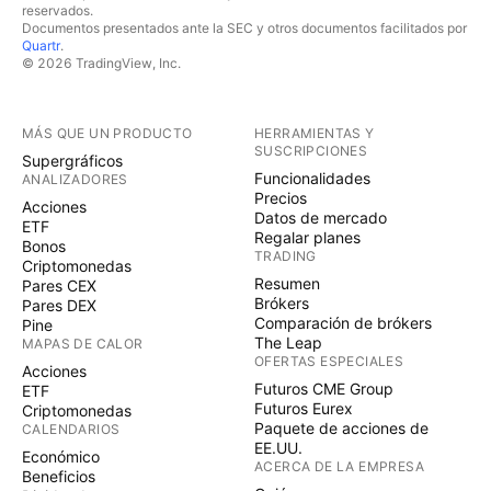
reservados.
Documentos presentados ante la SEC y otros documentos facilitados por
Quartr
.
© 2026 TradingView, Inc.
MÁS QUE UN PRODUCTO
HERRAMIENTAS Y
SUSCRIPCIONES
Supergráficos
Funcionalidades
ANALIZADORES
Precios
Acciones
Datos de mercado
ETF
Regalar planes
Bonos
TRADING
Criptomonedas
Resumen
Pares CEX
Brókers
Pares DEX
Comparación de brókers
Pine
The Leap
MAPAS DE CALOR
OFERTAS ESPECIALES
Acciones
Futuros CME Group
ETF
Futuros Eurex
Criptomonedas
Paquete de acciones de
CALENDARIOS
EE.UU.
Económico
ACERCA DE LA EMPRESA
Beneficios