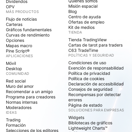
Quiénes somos
Dividendos
Misión espacial
OPV
Blog
MÁS PRODUCTOS
Centro de ayuda
Flujo de noticias
Ofertas de empleo
Carteras
Kit de medios
Gráficos fundamentales
TIENDA
Curvas de rendimiento
Tienda TradingView
Opciones
Cartas de tarot para traders
Mapas macro
C63 TradeTime
Pine Script®
POLÍTICAS Y SEGURIDAD
APLICACIONES
Condiciones de uso
Móvil
Exención de responsabilidad
Desktop
Política de privacidad
COMUNIDAD
Política de cookies
Red social
Declaración de accesibilidad
Muro del amor
Consejos de seguridad
Recomendar a un amigo
Recompensas por detectar
Programa para creadores
errores
Normas internas
Página de estado
Moderadores
SOLUCIONES PARA EMPRESAS
IDEAS
Widgets
Trading
Bibliotecas de gráficos
Formación
Lightweight Charts™
Selecciones de los editores