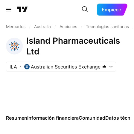
Empiece
Mercados
/
Australia
/
Acciones
/
Tecnologías sanitarias
/
Island Pharmaceuticals
Ltd
ILA
Australian Securities Exchange
Resumen
Información financiera
Comunidad
Datos técni