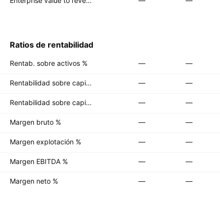
Enterprise value to revenue forward
—
—
Ratios de rentabilidad
Rentab. sobre activos %
—
—
Rentabilidad sobre capital %
—
—
Rentabilidad sobre capital invertido %
—
—
Margen bruto %
—
—
Margen explotación %
—
—
Margen EBITDA %
—
—
Margen neto %
—
—