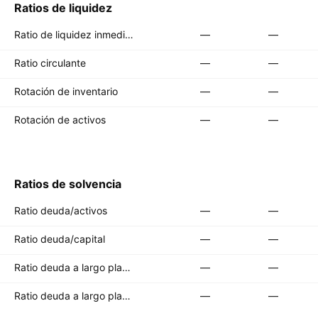
Ratios de liquidez
Ratio de liquidez inmediata (Quick ratio)
—
—
Ratio circulante
—
—
Rotación de inventario
—
—
Rotación de activos
—
—
Ratios de solvencia
Ratio deuda/activos
—
—
Ratio deuda/capital
—
—
Ratio deuda a largo plazo/activos totales
—
—
Ratio deuda a largo plazo/capital total
—
—