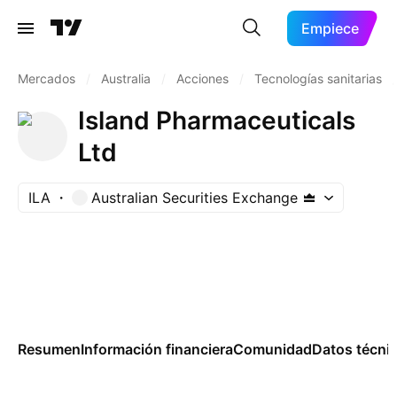
Empiece
Mercados
/
Australia
/
Acciones
/
Tecnologías sanitarias
/
Island Pharmaceuticals
Ltd
ILA
Australian Securities Exchange
Resumen
Información financiera
Comunidad
Datos técni