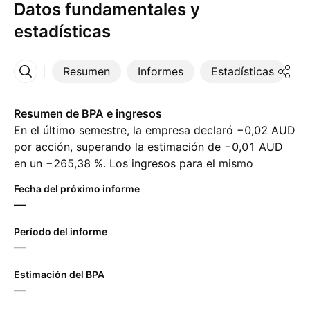
Datos fundamentales y
estadísticas
Resumen
Informes
Estadísticas
D
Más
Resumen de BPA e ingresos
En el último semestre, la empresa declaró −0,02 AUD
por acción, superando la estimación de −0,01 AUD
en un −265,38 %. Los ingresos para el mismo
período alcanzaron ‪149,77 K‬ AUD, a pesar de la
Fecha del próximo informe
estimación de 0,00 AUD. Para el próximo semestre,
—
los analistas esperan −0,01 AUD en ganancias por
acción y 0,00 AUD en ingresos.
Período del informe
—
Estimación del BPA
—