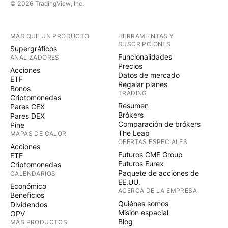
© 2026 TradingView, Inc.
MÁS QUE UN PRODUCTO
HERRAMIENTAS Y
SUSCRIPCIONES
Supergráficos
Funcionalidades
ANALIZADORES
Precios
Acciones
Datos de mercado
ETF
Regalar planes
Bonos
TRADING
Criptomonedas
Resumen
Pares CEX
Brókers
Pares DEX
Comparación de brókers
Pine
The Leap
MAPAS DE CALOR
OFERTAS ESPECIALES
Acciones
Futuros CME Group
ETF
Futuros Eurex
Criptomonedas
Paquete de acciones de
CALENDARIOS
EE.UU.
Económico
ACERCA DE LA EMPRESA
Beneficios
Quiénes somos
Dividendos
Misión espacial
OPV
Blog
MÁS PRODUCTOS