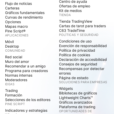
Centro de ayuda
Flujo de noticias
Ofertas de empleo
Carteras
Kit de medios
Gráficos fundamentales
TIENDA
Curvas de rendimiento
Tienda TradingView
Opciones
Cartas de tarot para traders
Mapas macro
C63 TradeTime
Pine Script®
POLÍTICAS Y SEGURIDAD
APLICACIONES
Condiciones de uso
Móvil
Exención de responsabilidad
Desktop
Política de privacidad
COMUNIDAD
Política de cookies
Red social
Declaración de accesibilidad
Muro del amor
Consejos de seguridad
Recomendar a un amigo
Recompensas por detectar
Programa para creadores
errores
Normas internas
Página de estado
Moderadores
SOLUCIONES PARA EMPRESAS
IDEAS
Widgets
Trading
Bibliotecas de gráficos
Formación
Lightweight Charts™
Selecciones de los editores
Gráficos avanzados
PINE SCRIPT
Plataforma de trading
Indicadores y estrategias
OPORTUNIDADES DE