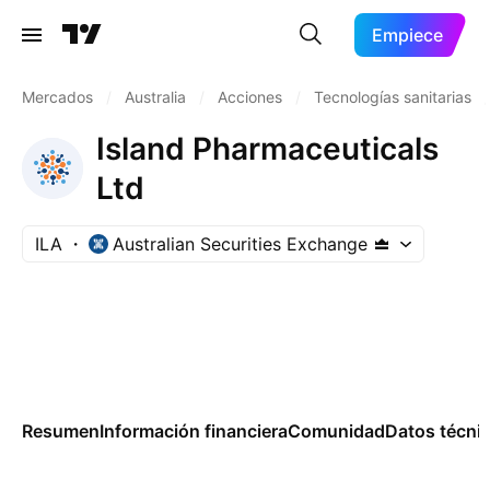
Empiece
Mercados
/
Australia
/
Acciones
/
Tecnologías sanitarias
/
Island Pharmaceuticals
Ltd
ILA
Australian Securities Exchange
Resumen
Información financiera
Comunidad
Datos técni