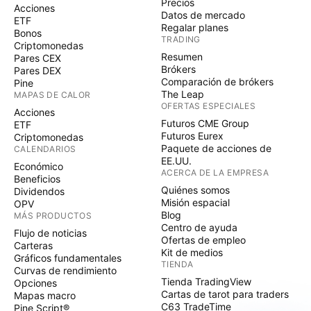
Precios
Acciones
Datos de mercado
ETF
Regalar planes
Bonos
TRADING
Criptomonedas
Resumen
Pares CEX
Brókers
Pares DEX
Comparación de brókers
Pine
The Leap
MAPAS DE CALOR
OFERTAS ESPECIALES
Acciones
Futuros CME Group
ETF
Futuros Eurex
Criptomonedas
Paquete de acciones de
CALENDARIOS
EE.UU.
Económico
ACERCA DE LA EMPRESA
Beneficios
Quiénes somos
Dividendos
Misión espacial
OPV
Blog
MÁS PRODUCTOS
Centro de ayuda
Flujo de noticias
Ofertas de empleo
Carteras
Kit de medios
Gráficos fundamentales
TIENDA
Curvas de rendimiento
Tienda TradingView
Opciones
Cartas de tarot para traders
Mapas macro
C63 TradeTime
Pine Script®