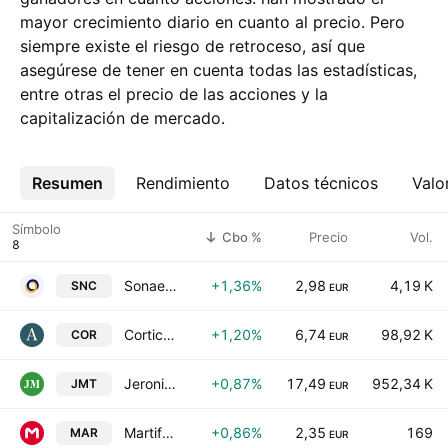
mayor crecimiento diario en cuanto al precio. Pero
siempre existe el riesgo de retroceso, así que
asegúrese de tener en cuenta todas las estadísticas,
entre otras el precio de las acciones y la
capitalización de mercado.
Resumen
Más
Rendimiento
Datos técnicos
Valo
Símbolo
Cbo %
Precio
Vol.
Sonaecom SGPS SA
+1,36%
2,98
4,19 K
SNC
EUR
Corticeira Amorim SGPS SA
+1,20%
6,74
98,92 K
COR
EUR
Jeronimo Martins, SGPS S.A.
+0,87%
17,49
952,34 K
JMT
EUR
Martifer SGPS
+0,86%
2,35
169
MAR
EUR