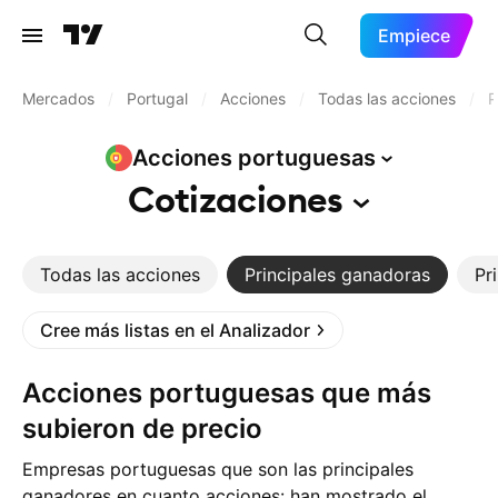
Empiece
Mercados
/
Portugal
/
Acciones
/
Todas las acciones
/
P
Acciones
portuguesas
Cotizaciones
Todas las acciones
Principales ganadoras
Pr
Cree más listas en el Analizador
Acciones portuguesas que más
subieron de precio
Empresas portuguesas que son las principales
ganadores en cuanto acciones: han mostrado el