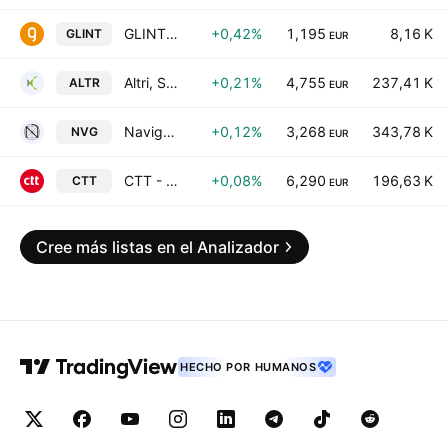
GLINTT GLOBAL, S.A.
+0,42%
1,195
8,16 K
GLINT
EUR
Altri, SGPS, S.A.
+0,21%
4,755
237,41 K
ALTR
EUR
Navigator Company SA
+0,12%
3,268
343,78 K
NVG
EUR
CTT - Correios de Portugal SA
+0,08%
6,290
196,63 K
CTT
EUR
Cree más listas en el Analizador
HECHO POR HUMANOS