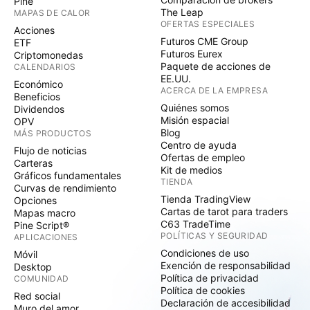
Pine
The Leap
MAPAS DE CALOR
OFERTAS ESPECIALES
Acciones
Futuros CME Group
ETF
Futuros Eurex
Criptomonedas
Paquete de acciones de
CALENDARIOS
EE.UU.
Económico
ACERCA DE LA EMPRESA
Beneficios
Quiénes somos
Dividendos
Misión espacial
OPV
Blog
MÁS PRODUCTOS
Centro de ayuda
Flujo de noticias
Ofertas de empleo
Carteras
Kit de medios
Gráficos fundamentales
TIENDA
Curvas de rendimiento
Tienda TradingView
Opciones
Cartas de tarot para traders
Mapas macro
C63 TradeTime
Pine Script®
POLÍTICAS Y SEGURIDAD
APLICACIONES
Condiciones de uso
Móvil
Exención de responsabilidad
Desktop
Política de privacidad
COMUNIDAD
Política de cookies
Red social
Declaración de accesibilidad
Muro del amor