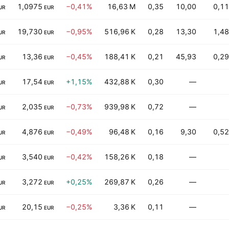
1,0975
−0,41%
16,63 M
0,35
10,00
0,11
UR
EUR
19,730
−0,95%
516,96 K
0,28
13,30
1,48
UR
EUR
13,36
−0,45%
188,41 K
0,21
45,93
0,29
UR
EUR
17,54
+1,15%
432,88 K
0,30
—
UR
EUR
2,035
−0,73%
939,98 K
0,72
—
UR
EUR
4,876
−0,49%
96,48 K
0,16
9,30
0,52
UR
EUR
3,540
−0,42%
158,26 K
0,18
—
UR
EUR
3,272
+0,25%
269,87 K
0,26
—
UR
EUR
20,15
−0,25%
3,36 K
0,11
—
UR
EUR