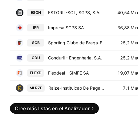
ESTORIL-SOL, SGPS, S.A.
40,54 M
ESON
E
Impresa SGPS SA
36,88 M
IPR
E
Sporting Clube de Braga-Futebol Sad
25,2 M
SCB
E
Conduril - Engenharia, S.A.
25,2 M
CDU
E
Flexdeal - SIMFE SA
19,07 M
FLEXD
E
Raize-Instituicao De Pagamentos SA
7,1 M
MLRZE
E
Cree más listas en el Analizador