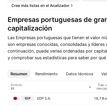
Cree más listas en el Analizador
Empresas portuguesas de gran
capitalización
Las Empresas portuguesas que tienen el valor má
son empresas conocidas, consolidadas y líderes d
continuación, puede verlas ordenadas por capita
y comprobar sus estadísticas para saber por qué 
Resumen
Más
Rendimiento
Datos técnicos
Val
Símbolo
Cap. 
merca
EDP S.A.
18,7 B
EDP
E