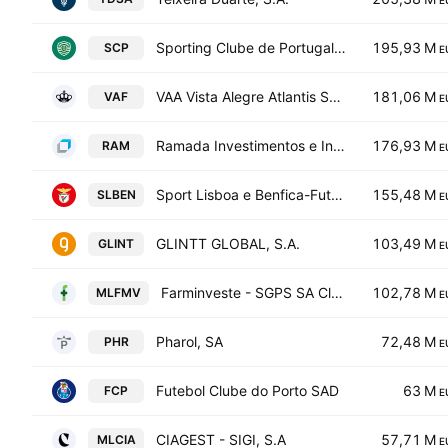
E
Sporting Clube de Portugal Futebol SAD
195,93 M
SCP
E
VAA Vista Alegre Atlantis SGPS SA
181,06 M
VAF
E
Ramada Investimentos e Industria,S.A.
176,93 M
RAM
E
Sport Lisboa e Benfica-Futebol SA
155,48 M
SLBEN
E
GLINTT GLOBAL, S.A.
103,49 M
GLINT
E
Farminveste - SGPS SA Class B
102,78 M
MLFMV
E
Pharol, SA
72,48 M
PHR
E
Futebol Clube do Porto SAD
63 M
FCP
E
CIAGEST - SIGI, S.A
57,71 M
MLCIA
E