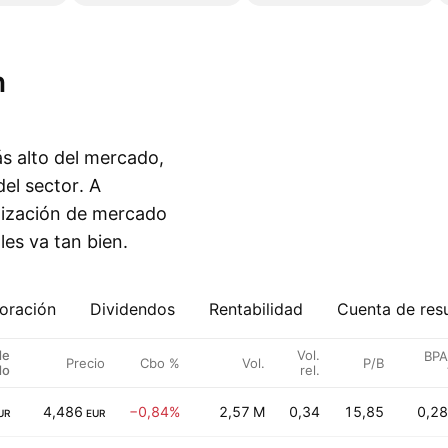
s alto del mercado,
el sector. A
lización de mercado
les va tan bien.
oración
Dividendos
Rentabilidad
Cuenta de res
de
Vol.
BPA 
Precio
Cbo %
Vol.
P/B
do
rel.
4,486
−0,84%
2,57 M
0,34
15,85
0,28
UR
EUR