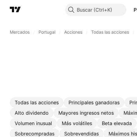
Buscar
P
Mercados
/
Portugal
/
Acciones
/
Todas las acciones
/
Todas las acciones
Principales ganadoras
Pri
Alto dividendo
Mayores ingresos netos
Máxim
Volumen inusual
Más volátiles
Beta elevada
Sobrecompradas
Sobrevendidas
Máximos his