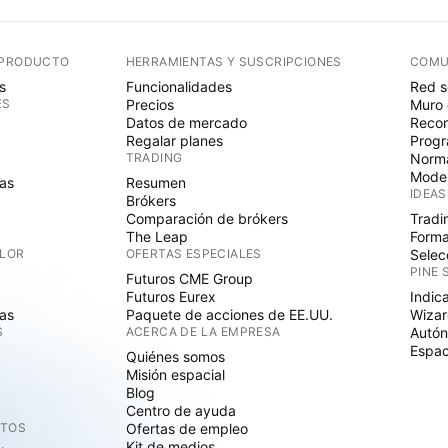
 PRODUCTO
HERRAMIENTAS Y SUSCRIPCIONES
COMU
s
Funcionalidades
Red s
ES
Precios
Muro 
Datos de mercado
Recom
Regalar planes
Progr
TRADING
Norma
Mode
as
Resumen
IDEAS
Brókers
Comparación de brókers
Tradi
The Leap
Forma
ALOR
OFERTAS ESPECIALES
Selec
PINE 
Futuros CME Group
Futuros Eurex
Indic
as
Paquete de acciones de EE.UU.
Wizar
S
ACERCA DE LA EMPRESA
Autó
Espac
Quiénes somos
Misión espacial
Blog
Centro de ayuda
CTOS
Ofertas de empleo
Kit de medios