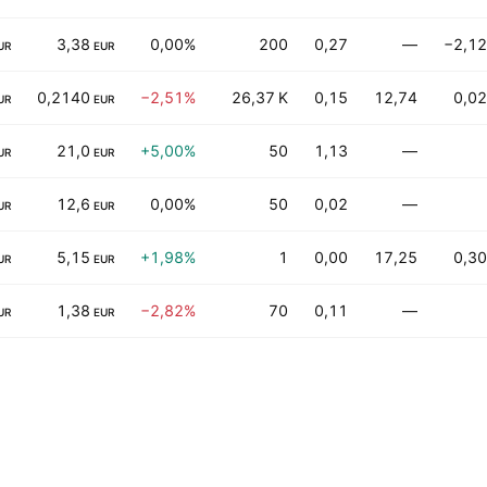
3,38
0,00%
200
0,27
—
−2,12
UR
EUR
0,2140
−2,51%
26,37 K
0,15
12,74
0,02
UR
EUR
21,0
+5,00%
50
1,13
—
UR
EUR
12,6
0,00%
50
0,02
—
UR
EUR
5,15
+1,98%
1
0,00
17,25
0,30
UR
EUR
1,38
−2,82%
70
0,11
—
UR
EUR