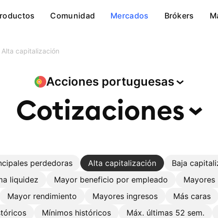
roductos
Comunidad
Mercados
Brókers
M
Alta capitalización
Acciones
portuguesas
Cotizaciones
ncipales perdedoras
Alta capitalización
Baja capital
a liquidez
Mayor beneficio por empleado
Mayores 
Mayor rendimiento
Mayores ingresos
Más caras
tóricos
Mínimos históricos
Máx. últimas 52 sem.