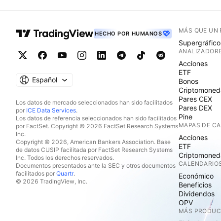
MÁS QUE UN
HECHO POR HUMANOS
Supergráfico
ANALIZADOR
Acciones
ETF
Español
Bonos
Criptomoned
Pares CEX
Los datos de mercado seleccionados han sido facilitados
Pares DEX
por
ICE Data Services
.
Pine
Los datos de referencia seleccionados han sido facilitados
MAPAS DE C
por FactSet. Copyright © 2026 FactSet Research Systems
Inc.
Acciones
Copyright © 2026, American Bankers Association. Base
ETF
de datos CUSIP facilitada por FactSet Research Systems
Criptomoned
Inc. Todos los derechos reservados.
CALENDARIO
Documentos presentados ante la SEC y otros documentos
facilitados por
Quartr
.
Económico
© 2026 TradingView, Inc.
Beneficios
Dividendos
OPV
MÁS PRODU