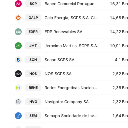
Banco Comercial Portugues S.A.
16,31 B
BCP
E
Galp Energia, SGPS S.A. Class B
14,68 B
GALP
E
EDP Renewables SA
14,22 B
EDPR
E
Jeronimo Martins, SGPS S.A.
10,91 B
JMT
E
Sonae SGPS SA
4,1 B
SON
E
NOS SGPS SA
2,52 B
NOS
E
Redes Energeticas Nacionais SA
2,36 B
RENE
E
Navigator Company SA
2,32 B
NVG
E
Semapa Sociedade de Investimento e Gestao SGPS SA
1,64 B
SEM
E