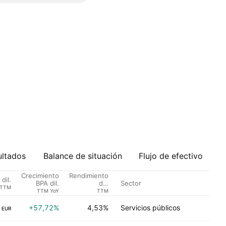
ultados
Balance de situación
Flujo de efectivo
Crecimiento
Rendimiento
dil.
Sector
BPA dil.
del
TTM
dividendo %
TTM YoY
TTM
+57,72%
4,53%
Servicios públicos
EUR