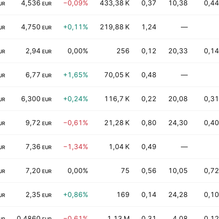
4,536
−0,09%
433,38 K
0,37
10,38
0,44
UR
EUR
4,750
+0,11%
219,88 K
1,24
—
UR
EUR
2,94
0,00%
256
0,12
20,33
0,14
UR
EUR
6,77
+1,65%
70,05 K
0,48
—
UR
EUR
6,300
+0,24%
116,7 K
0,22
20,08
0,31
UR
EUR
9,72
−0,61%
21,28 K
0,80
24,30
0,40
UR
EUR
7,36
−1,34%
1,04 K
0,49
—
UR
EUR
7,20
0,00%
75
0,56
10,05
0,72
UR
EUR
2,35
+0,86%
169
0,14
24,28
0,10
UR
EUR
0,4860
−0,61%
1,13 M
0,31
4,08
0,12