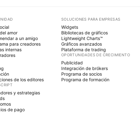
NIDAD
SOLUCIONES PARA EMPRESAS
ocial
Widgets
del amor
Bibliotecas de gráficos
endar a un amigo
Lightweight Charts™
ama para creadores
Gráficos avanzados
s internas
Plataforma de trading
radores
OPORTUNIDADES DE CRECIMIENTO
Publicidad
ng
Integración de brókers
ción
Programa de socios
ciones de los editores
Programa de formación
SCRIPT
adores y estrategias
ds
nomos
ios de pago