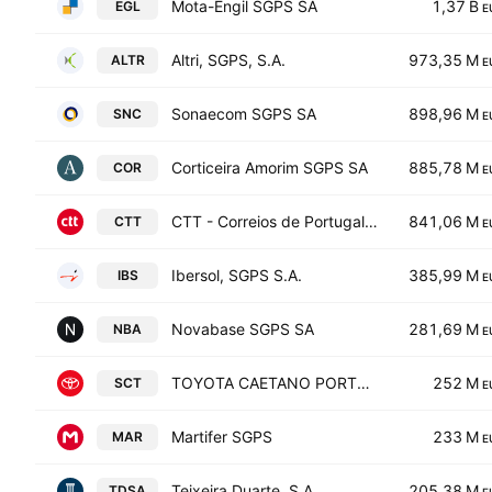
Mota-Engil SGPS SA
1,37 B
EGL
E
Altri, SGPS, S.A.
973,35 M
ALTR
E
Sonaecom SGPS SA
898,96 M
SNC
E
Corticeira Amorim SGPS SA
885,78 M
COR
E
CTT - Correios de Portugal SA
841,06 M
CTT
E
Ibersol, SGPS S.A.
385,99 M
IBS
E
Novabase SGPS SA
281,69 M
NBA
E
TOYOTA CAETANO PORTUGAL
252 M
SCT
E
Martifer SGPS
233 M
MAR
E
Teixeira Duarte, S.A.
205,38 M
TDSA