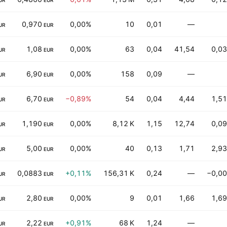
UR
EUR
0,970
0,00%
10
0,01
—
UR
EUR
1,08
0,00%
63
0,04
41,54
0,03
UR
EUR
6,90
0,00%
158
0,09
—
UR
EUR
6,70
−0,89%
54
0,04
4,44
1,51
UR
EUR
1,190
0,00%
8,12 K
1,15
12,74
0,09
UR
EUR
5,00
0,00%
40
0,13
1,71
2,93
UR
EUR
0,0883
+0,11%
156,31 K
0,24
—
−0,00
UR
EUR
2,80
0,00%
9
0,01
1,66
1,69
UR
EUR
2,22
+0,91%
68 K
1,24
—
UR
EUR