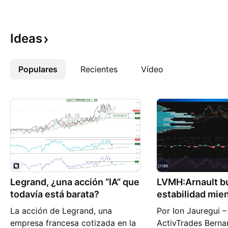
Ideas
Populares
Más
Recientes
Vídeo
Legrand, ¿una acción “IA” que
LVMH:Arnault b
todavía está barata?
estabilidad mien
afronta desafío
La acción de Legrand, una
Por Ion Jauregui –
empresa francesa cotizada en la
ActivTrades Bernar