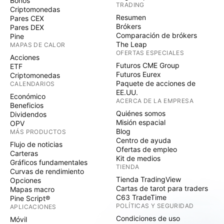
Bonos
TRADING
Criptomonedas
Resumen
Pares CEX
Brókers
Pares DEX
Comparación de brókers
Pine
The Leap
MAPAS DE CALOR
OFERTAS ESPECIALES
Acciones
Futuros CME Group
ETF
Futuros Eurex
Criptomonedas
Paquete de acciones de
CALENDARIOS
EE.UU.
Económico
ACERCA DE LA EMPRESA
Beneficios
Quiénes somos
Dividendos
Misión espacial
OPV
Blog
MÁS PRODUCTOS
Centro de ayuda
Flujo de noticias
Ofertas de empleo
Carteras
Kit de medios
Gráficos fundamentales
TIENDA
Curvas de rendimiento
Tienda TradingView
Opciones
Cartas de tarot para traders
Mapas macro
C63 TradeTime
Pine Script®
POLÍTICAS Y SEGURIDAD
APLICACIONES
Condiciones de uso
Móvil