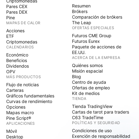
Criptomonedas
Resumen
Pares CEX
Brókers
Pares DEX
Comparación de brókers
Pine
The Leap
MAPAS DE CALOR
OFERTAS ESPECIALES
Acciones
Futuros CME Group
ETF
Futuros Eurex
Criptomonedas
Paquete de acciones de
CALENDARIOS
EE.UU.
Económico
ACERCA DE LA EMPRESA
Beneficios
Quiénes somos
Dividendos
Misión espacial
OPV
Blog
MÁS PRODUCTOS
Centro de ayuda
Flujo de noticias
Ofertas de empleo
Carteras
Kit de medios
Gráficos fundamentales
TIENDA
Curvas de rendimiento
Tienda TradingView
Opciones
Cartas de tarot para traders
Mapas macro
C63 TradeTime
Pine Script®
POLÍTICAS Y SEGURIDAD
APLICACIONES
Condiciones de uso
Móvil
Exención de responsabilidad
Desktop