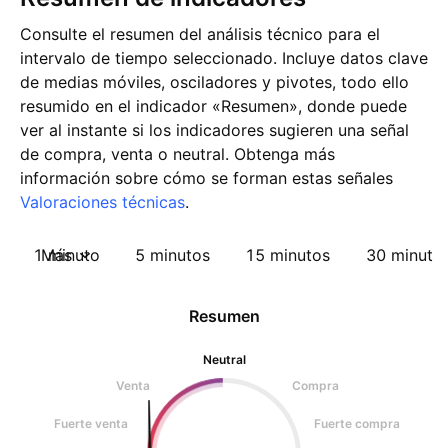
Consulte el resumen del análisis técnico para el
intervalo de tiempo seleccionado. Incluye datos clave
de medias móviles, osciladores y pivotes, todo ello
resumido en el indicador «Resumen», donde puede
ver al instante si los indicadores sugieren una señal
de compra, venta o neutral. Obtenga más
información sobre cómo se forman estas señales
Valoraciones técnicas
.
1 minuto
Más
5 minutos
15 minutos
30 minuto
Resumen
Neutral
Venta
Compra
Fuerte venta
Fuerte compra