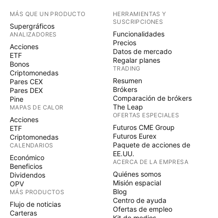
MÁS QUE UN PRODUCTO
HERRAMIENTAS Y
SUSCRIPCIONES
Supergráficos
Funcionalidades
ANALIZADORES
Precios
Acciones
Datos de mercado
ETF
Regalar planes
Bonos
TRADING
Criptomonedas
Resumen
Pares CEX
Brókers
Pares DEX
Comparación de brókers
Pine
The Leap
MAPAS DE CALOR
OFERTAS ESPECIALES
Acciones
Futuros CME Group
ETF
Futuros Eurex
Criptomonedas
Paquete de acciones de
CALENDARIOS
EE.UU.
Económico
ACERCA DE LA EMPRESA
Beneficios
Quiénes somos
Dividendos
Misión espacial
OPV
Blog
MÁS PRODUCTOS
Centro de ayuda
Flujo de noticias
Ofertas de empleo
Carteras
Kit de medios