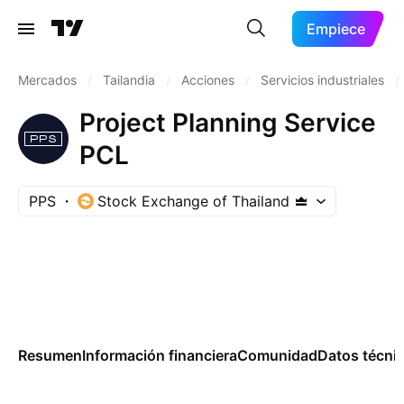
Empiece
Mercados
/
Tailandia
/
Acciones
/
Servicios industriales
/
Project Planning Service
PCL
PPS
Stock Exchange of Thailand
Resumen
Información financiera
Comunidad
Datos técni