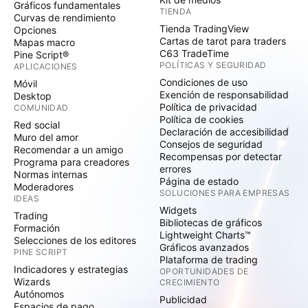
Gráficos fundamentales
TIENDA
Curvas de rendimiento
Tienda TradingView
Opciones
Cartas de tarot para traders
Mapas macro
C63 TradeTime
Pine Script®
POLÍTICAS Y SEGURIDAD
APLICACIONES
Condiciones de uso
Móvil
Exención de responsabilidad
Desktop
Política de privacidad
COMUNIDAD
Política de cookies
Red social
Declaración de accesibilidad
Muro del amor
Consejos de seguridad
Recomendar a un amigo
Recompensas por detectar
Programa para creadores
errores
Normas internas
Página de estado
Moderadores
SOLUCIONES PARA EMPRESAS
IDEAS
Widgets
Trading
Bibliotecas de gráficos
Formación
Lightweight Charts™
Selecciones de los editores
Gráficos avanzados
PINE SCRIPT
Plataforma de trading
Indicadores y estrategias
OPORTUNIDADES DE
Wizards
CRECIMIENTO
Autónomos
Publicidad
Espacios de pago