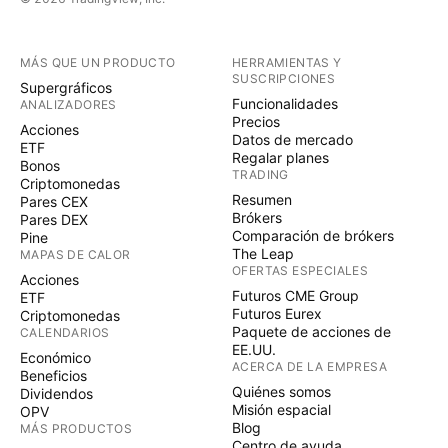
MÁS QUE UN PRODUCTO
HERRAMIENTAS Y
SUSCRIPCIONES
Supergráficos
Funcionalidades
ANALIZADORES
Precios
Acciones
Datos de mercado
ETF
Regalar planes
Bonos
TRADING
Criptomonedas
Resumen
Pares CEX
Brókers
Pares DEX
Comparación de brókers
Pine
The Leap
MAPAS DE CALOR
OFERTAS ESPECIALES
Acciones
Futuros CME Group
ETF
Futuros Eurex
Criptomonedas
Paquete de acciones de
CALENDARIOS
EE.UU.
Económico
ACERCA DE LA EMPRESA
Beneficios
Quiénes somos
Dividendos
Misión espacial
OPV
Blog
MÁS PRODUCTOS
Centro de ayuda