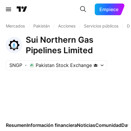
Empiece
Mercados
/
Pakistán
/
Acciones
/
Servicios públicos
/
Di
Sui Northern Gas
Pipelines Limited
SNGP
Pakistan Stock Exchange
Resumen
Información financiera
Noticias
Comunidad
Dat