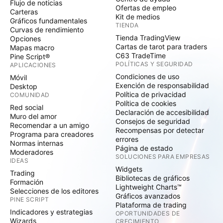
Flujo de noticias
Ofertas de empleo
Carteras
Kit de medios
Gráficos fundamentales
TIENDA
Curvas de rendimiento
Tienda TradingView
Opciones
Cartas de tarot para traders
Mapas macro
C63 TradeTime
Pine Script®
POLÍTICAS Y SEGURIDAD
APLICACIONES
Condiciones de uso
Móvil
Exención de responsabilidad
Desktop
Política de privacidad
COMUNIDAD
Política de cookies
Red social
Declaración de accesibilidad
Muro del amor
Consejos de seguridad
Recomendar a un amigo
Recompensas por detectar
Programa para creadores
errores
Normas internas
Página de estado
Moderadores
SOLUCIONES PARA EMPRESAS
IDEAS
Widgets
Trading
Bibliotecas de gráficos
Formación
Lightweight Charts™
Selecciones de los editores
Gráficos avanzados
PINE SCRIPT
Plataforma de trading
Indicadores y estrategias
OPORTUNIDADES DE
Wizards
CRECIMIENTO