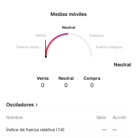
Medias móviles
Neutral
Venta
Compra
Fuerte venta
Fuerte compra
Neutral
Venta
Neutral
Compra
0
0
0
Osciladores
Nombre
Valor
Acción
Índice de fuerza relativa (14)
—
—