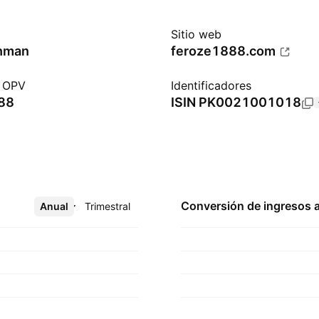
Sitio web
hman
feroze1888.com
a OPV
Identificadores
988
ISIN
PK0021001018
Conversión de ingresos 
Anual
Más
Trimestral