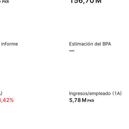
‬
‪156,70 M‬
PKR
 informe
Estimación del BPA
—
A)
Ingresos/empleado (1A)
8,42%
‪5,78 M‬
PKR