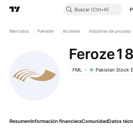
Buscar
P
Mercados
/
Pakistán
/
Acciones
/
Industrias de proceso
Feroze18
FML
Pakistan Stock 
Resumen
Información financiera
Comunidad
Datos técn