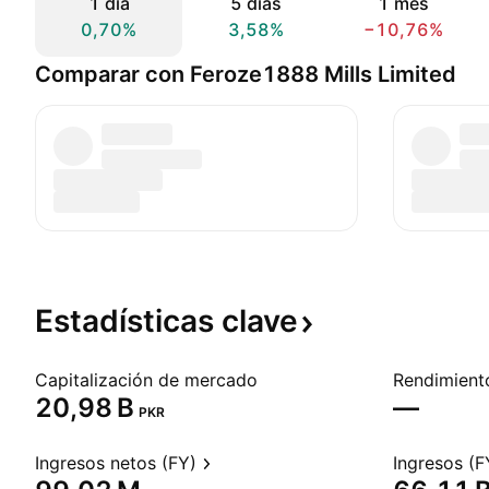
1 día
5 días
1 mes
0,70%
3,58%
−10,76%
Comparar con Feroze1888 Mills Limited
Estadísticas
clave
Capitalización de mercado
‪20,98 B‬
—
PKR
Ingresos netos (FY)
Ingresos (F