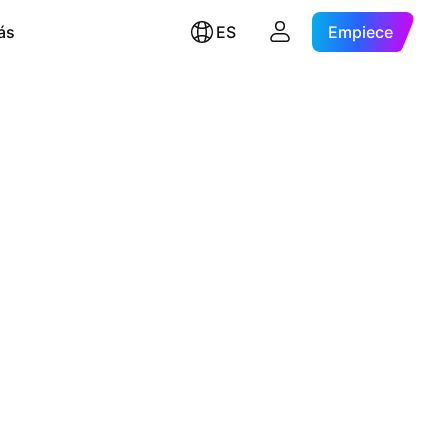
ás
ES
Empiece