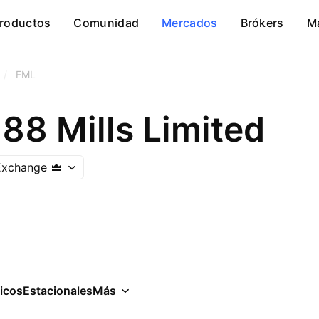
roductos
Comunidad
Mercados
Brókers
M
/
FML
88 Mills Limited
Exchange
icos
Estacionales
Más