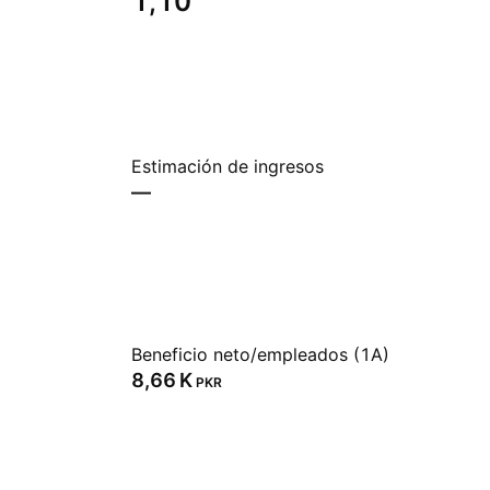
1,10
Estimación de ingresos
—
Beneficio neto/empleados (1A)
‪8,66 K‬
PKR