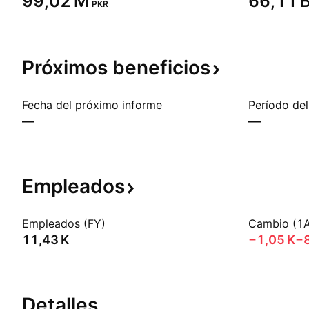
‪99,02 M‬
‪66,11 B
PKR
Próximos
beneficios
Fecha del próximo informe
Período del
—
—
Empleados
Empleados (FY)
Cambio (1
‪11,43 K‬
‪−1,05 K‬
−
Detalles