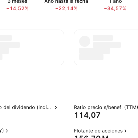
6 meses
Año hasta la fecha
1 año
−14,52%
−22,14%
−34,57%
Rendimiento del dividendo (indicado)
Ratio precio s/benef. (TTM
114,07
Y)
Flotante de acciones