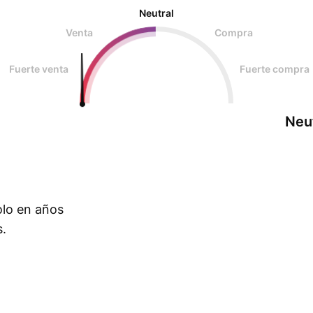
Neutral
Venta
Compra
Fuerte venta
Fuerte compra
Neu
olo en años
s.