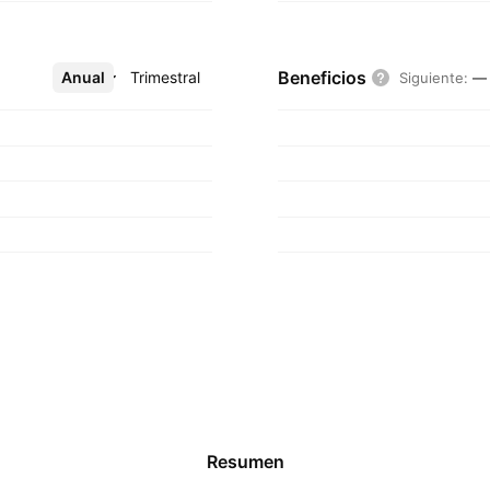
Beneficios
Anual
Más
Trimestral
Siguiente
:
—
Resumen