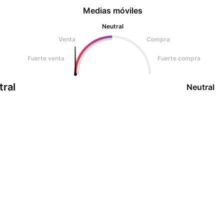
Medias móviles
Neutral
Venta
Compra
Fuerte venta
Fuerte compra
tral
Neutral