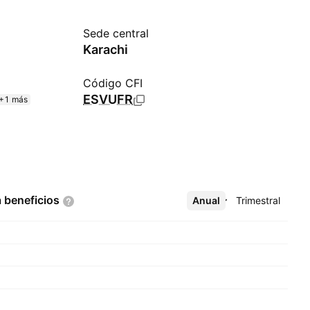
Sede central
Karachi
Código CFI
ESVUFR
+1 más
a
beneficios
Anual
Más
Trimestral