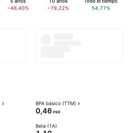
5 años
10 años
Todo el tiempo
−46,40%
−79,22%
54,77%
)
BPA básico (TTM)
0,46
PKR
Beta (1A)