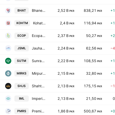
Bhanero Textile Mills Limited.
2,52 B
838,21
+1
BHAT
PKR
PKR
Kohat Textile Mills Limited
2,4 B
116,94
+1
KOHTM
PKR
PKR
Ecopack Limited
2,37 B
50,27
+2
ECOP
PKR
PKR
Jauharabad Sugar Mills Ltd.
2,24 B
62,56
−4
JSML
PKR
PKR
Sunrays Textile Mills Ltd.
2,22 B
108,55
+1
SUTM
PKR
PKR
Mirpurkhas Sugar Mills Limited
2,15 B
32,80
+1
MIRKS
PKR
PKR
Shahtaj Sugar Mills Limited
2,13 B
175,15
−1
SHJS
PKR
PKR
Imperial Limited
2,13 B
21,50
0
IML
PKR
PKR
Premier Sugar Mills & Distillery Co. Ltd.
1,86 B
500,67
+0
PMRS
PKR
PKR