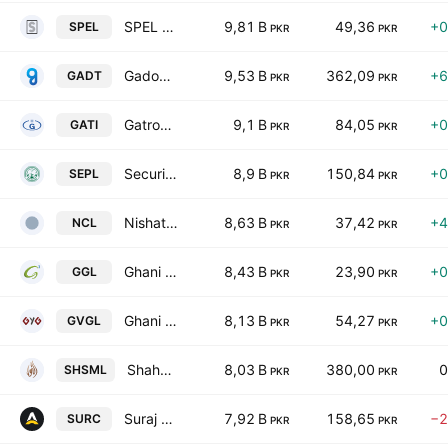
SPEL Limited
9,81 B
49,36
+0
SPEL
PKR
PKR
Gadoon Textile Mills Limited
9,53 B
362,09
+6
GADT
PKR
PKR
Gatron Industries Ltd.
9,1 B
84,05
+0
GATI
PKR
PKR
Security Papers Limited.
8,9 B
150,84
+0
SEPL
PKR
PKR
Nishat Chunian Ltd.
8,63 B
37,42
+4
NCL
PKR
PKR
Ghani Global Holdings Limited
8,43 B
23,90
+0
GGL
PKR
PKR
Ghani Value Glass Limited
8,13 B
54,27
+0
GVGL
PKR
PKR
Shahmurad Sugar Mills Limited
8,03 B
380,00
0
SHSML
PKR
PKR
Suraj Cotton Mills Limited.
7,92 B
158,65
−2
SURC
PKR
PKR