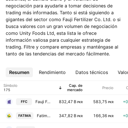
negociación para ayudarle a tomar decisiones de
trading más informadas. Tanto si está siguiendo a
gigantes del sector como Fauji Fertilizer Co. Ltd. o si
busca valores con un gran volumen de negociación
como Unity Foods Ltd, esta lista le ofrece
información valiosa para cualquier estrategia de
trading. Filtre y compare empresas y manténgase al
tanto de las tendencias del mercado fácilmente.
Resumen
Más
Rendimiento
Datos técnicos
Valo
Símbolo
Cap. de
Precio
mercado
Fauji Fertilizer Co. Ltd.
832,47 B
583,75
+0
FFC
PKR
PKR
Fatima Fertilizer Co. Ltd.
347,82 B
166,36
+0
FATIMA
PKR
PKR