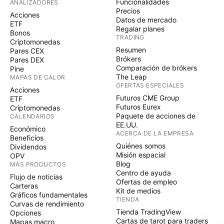
Funcionalidades
ANALIZADORES
Precios
Acciones
Datos de mercado
ETF
Regalar planes
Bonos
TRADING
Criptomonedas
Resumen
Pares CEX
Brókers
Pares DEX
Comparación de brókers
Pine
The Leap
MAPAS DE CALOR
OFERTAS ESPECIALES
Acciones
Futuros CME Group
ETF
Futuros Eurex
Criptomonedas
Paquete de acciones de
CALENDARIOS
EE.UU.
Económico
ACERCA DE LA EMPRESA
Beneficios
Quiénes somos
Dividendos
Misión espacial
OPV
Blog
MÁS PRODUCTOS
Centro de ayuda
Flujo de noticias
Ofertas de empleo
Carteras
Kit de medios
Gráficos fundamentales
TIENDA
Curvas de rendimiento
Tienda TradingView
Opciones
Cartas de tarot para traders
Mapas macro