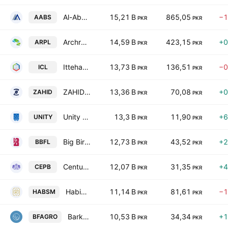
Al-Abbas Sugar Mills Ltd.
15,21 B
865,05
−1
AABS
PKR
PKR
Archroma Pakistan Limited
14,59 B
423,15
+0
ARPL
PKR
PKR
Ittehad Chemicals Limited
13,73 B
136,51
−0
ICL
PKR
PKR
ZAHIDJEE Textile Mills Limited
13,36 B
70,08
+0
ZAHID
PKR
PKR
Unity Foods Ltd
13,3 B
11,90
+6
UNITY
PKR
PKR
Big Bird Foods Limited
12,73 B
43,52
+2
BBFL
PKR
PKR
Century Paper & Board Mills Limited
12,07 B
31,35
+4
CEPB
PKR
PKR
Habib Sugar Mills Limited
11,14 B
81,61
−1
HABSM
PKR
PKR
Barkat Frisian Agro Limited
10,53 B
34,34
+1
BFAGRO
PKR
PKR