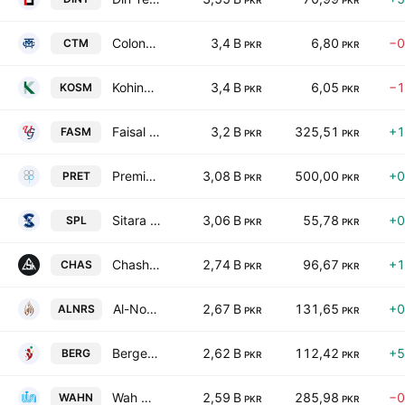
PKR
PKR
Colony Textile Mills Ltd.
3,4 B
6,80
−0
CTM
PKR
PKR
Kohinoor Spinning Mills Limited
3,4 B
6,05
−1
KOSM
PKR
PKR
Faisal Spinning Mills Limited
3,2 B
325,51
+1
FASM
PKR
PKR
Premium Textile Mills Ltd
3,08 B
500,00
+0
PRET
PKR
PKR
Sitara Peroxide Limited
3,06 B
55,78
+0
SPL
PKR
PKR
Chashma Sugar Mills Limited
2,74 B
96,67
+1
CHAS
PKR
PKR
Al-Noor Sugar Mills Limited
2,67 B
131,65
+0
ALNRS
PKR
PKR
Berger Paints Pakistan Limited.
2,62 B
112,42
+5
BERG
PKR
PKR
Wah Nobel Chemicals Limited
2,59 B
285,98
−0
WAHN
PKR
PKR