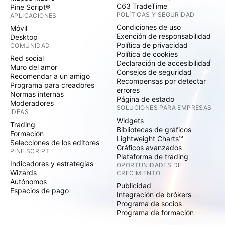
C63 TradeTime
Pine Script®
POLÍTICAS Y SEGURIDAD
APLICACIONES
Condiciones de uso
Móvil
Exención de responsabilidad
Desktop
Política de privacidad
COMUNIDAD
Política de cookies
Red social
Declaración de accesibilidad
Muro del amor
Consejos de seguridad
Recomendar a un amigo
Recompensas por detectar
Programa para creadores
errores
Normas internas
Página de estado
Moderadores
SOLUCIONES PARA EMPRESAS
IDEAS
Widgets
Trading
Bibliotecas de gráficos
Formación
Lightweight Charts™
Selecciones de los editores
Gráficos avanzados
PINE SCRIPT
Plataforma de trading
Indicadores y estrategias
OPORTUNIDADES DE
Wizards
CRECIMIENTO
Autónomos
Publicidad
Espacios de pago
Integración de brókers
Programa de socios
Programa de formación