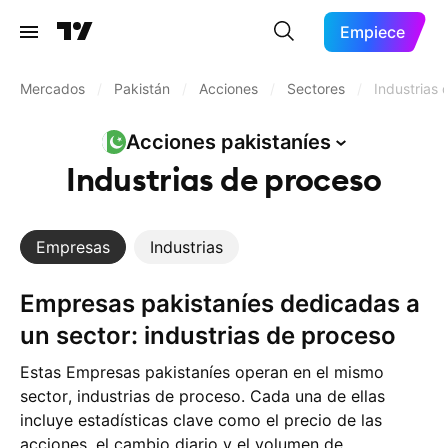
Empiece
Mercados
/
Pakistán
/
Acciones
/
Sectores
/
Industrias
Acciones
pakistaníes
Industrias de proceso
Empresas
Industrias
Empresas pakistaníes dedicadas a
un sector: industrias de proceso
Estas Empresas pakistaníes operan en el mismo
sector, industrias de proceso. Cada una de ellas
incluye estadísticas clave como el precio de las
acciones, el cambio diario y el volumen de