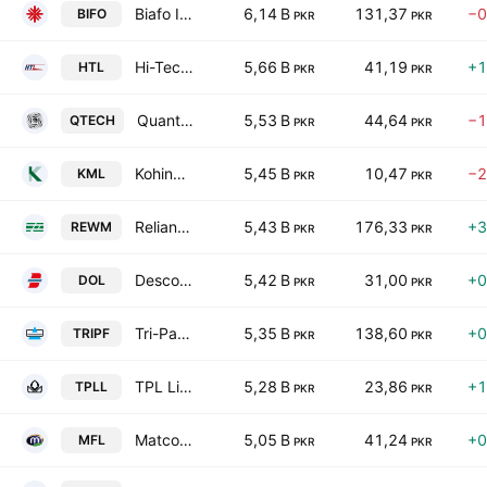
Biafo Industries Limited
6,14 B
131,37
−0
BIFO
PKR
PKR
Hi-Tech Lubricants Ltd.
5,66 B
41,19
+1
HTL
PKR
PKR
Quantum Data Technologies Limited
5,53 B
44,64
−1
QTECH
PKR
PKR
Kohinoor Mills Limited
5,45 B
10,47
−2
KML
PKR
PKR
Reliance Weaving Mills Limited
5,43 B
176,33
+3
REWM
PKR
PKR
Descon Oxychem Limited
5,42 B
31,00
+0
DOL
PKR
PKR
Tri-Pack Films Ltd.
5,35 B
138,60
+0
TRIPF
PKR
PKR
TPL Life Insurance Limited
5,28 B
23,86
+1
TPLL
PKR
PKR
Matco Foods Ltd
5,05 B
41,24
+0
MFL
PKR
PKR