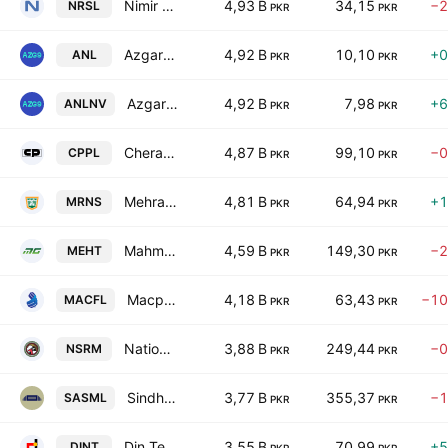
Nimir Resins Ltd.
4,93 B
34,15
−2
NRSL
PKR
PKR
Azgard Nine Limited
4,92 B
10,10
+0
ANL
PKR
PKR
Azgard Nine Limited
4,92 B
7,98
+6
ANLNV
PKR
PKR
Cherat Packaging Limited
4,87 B
99,10
−0
CPPL
PKR
PKR
Mehran Sugar Mills Limited
4,81 B
64,94
+1
MRNS
PKR
PKR
Mahmood Textile Mills Limited
4,59 B
149,30
−2
MEHT
PKR
PKR
Macpac Films Limited
4,18 B
63,43
−10
MACFL
PKR
PKR
National Silk & Rayon Mills Ltd.
3,88 B
249,44
−0
NSRM
PKR
PKR
Sindh Abadgars Sugar Mills Limited
3,77 B
355,37
−1
SASML
PKR
PKR
Din Textile Mills Limited
3,55 B
70,99
+5
DINT