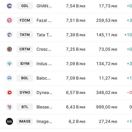
GHANI DAIRIES LIMITED
7,54 B
17,73
+0
GDL
PKR
PKR
Fazal Cloth Mills Limited
7,51 B
259,53
+3
FZCM
PKR
PKR
Tata Textile Mills Limited
7,39 B
145,11
+10
TATM
PKR
PKR
Crescent Textile Mills Ltd.
7,25 B
73,05
+0
CRTM
PKR
PKR
Indus Dyeing & Manufacturing Co. Ltd.
7,09 B
134,72
+3
IDYM
PKR
PKR
Balochistan Glass Ltd.
7,09 B
11,27
+1
BGL
PKR
PKR
Dynea Pakistan Limited
6,57 B
348,02
−0
DYNO
PKR
PKR
Blessed Textiles Limited
6,43 B
999,00
0
BTL
PKR
PKR
Image Pakistan Limited
6,2 B
27,24
+1
IMAGE
PKR
PKR