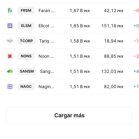
Faran Sugar Mills Ltd
1,67 B
42,12
−0
FRSM
PKR
PKR
Ellcot Spinning Mills Limited
1,65 B
151,18
+0
ELSM
PKR
PKR
Tariq Corporation Limited
1,58 B
18,94
−1
TCORP
PKR
PKR
Noon Sugar Mills Limited
1,51 B
88,85
−2
NONS
PKR
PKR
Sanghar Sugar Mills Limited
1,51 B
132,03
+4
SANSM
PKR
PKR
Nagina Cotton Mills Limited
1,51 B
82,00
+1
NAGC
PKR
PKR
Cargar más