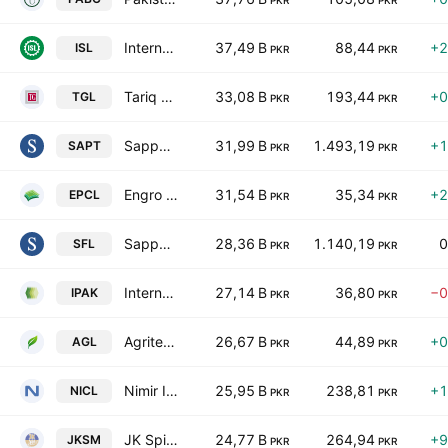
PKR
PKR
International Steels limited
37,49 B
88,44
+2
ISL
PKR
PKR
Tariq Glass Industries Limited
33,08 B
193,44
+0
TGL
PKR
PKR
Sapphire Textile Mills Limited
31,99 B
1.493,19
+1
SAPT
PKR
PKR
Engro Polymer & Chemicals Limited
31,54 B
35,34
+2
EPCL
PKR
PKR
Sapphire Fibres Limited
28,36 B
1.140,19
0
SFL
PKR
PKR
International Packaging Films Ltd.
27,14 B
36,80
−0
IPAK
PKR
PKR
Agritech Limited
26,67 B
44,89
+0
AGL
PKR
PKR
Nimir Industrial Chemicals Ltd.
25,95 B
238,81
+1
NICL
PKR
PKR
JK Spinning Mills Ltd.
24,77 B
264,94
+9
JKSM
PKR
PKR