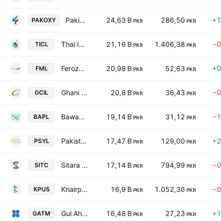
Pakistan Oxygen Limited
24,63 B
286,50
+1
PAKOXY
PKR
PKR
Thal Industries Corp. Ltd.
21,16 B
1.406,38
−0
TICL
PKR
PKR
Feroze1888 Mills Limited
20,98 B
52,63
+0
FML
PKR
PKR
Ghani Chemical Industries Limited
20,8 B
36,43
−0
GCIL
PKR
PKR
Bawany Air Products Limited.
19,14 B
31,12
−1
BAPL
PKR
PKR
Pakistan Synthetics Limited
17,47 B
129,00
+2
PSYL
PKR
PKR
Sitara Chemicals Industries Ltd.
17,14 B
794,99
−0
SITC
PKR
PKR
Khairpur Sugar Mills Ltd.
16,9 B
1.052,36
−0
KPUS
PKR
PKR
Gul Ahmed Textile Mills Limited
16,48 B
27,23
+1
GATM
PKR
PKR