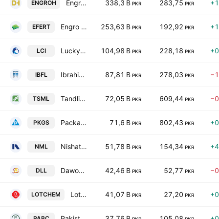
Engro Holdings Limited
338,3 B
283,75
+1
ENGROH
PKR
PKR
Engro Fertilizers Ltd.
253,63 B
192,92
+1
EFERT
PKR
PKR
Lucky Core Industries Limited
104,98 B
228,18
+0
LCI
PKR
PKR
Ibrahim Fibres Limited
87,81 B
278,03
−1
IBFL
PKR
PKR
Tandlianwala Sugar Mills Limited
72,05 B
609,44
−0
TSML
PKR
PKR
Packages Limited
71,6 B
802,43
+0
PKGS
PKR
PKR
Nishat Mills Limited
51,78 B
154,34
+4
NML
PKR
PKR
Dawood Lawrencepur Limited
42,46 B
52,77
−0
DLL
PKR
PKR
Lotte Chemical Pakistan Ltd.
41,07 B
27,20
+0
LOTCHEM
PKR
PKR
Pakistan Aluminium Beverage Cans Ltd.
37,76 B
105,08
+0
PABC