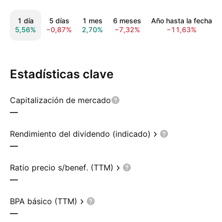
1 día
5 días
1 mes
6 meses
Año hasta la fecha
5,56%
−0,87%
2,70%
−7,32%
−11,63%
Estadísticas clave
Capitalización de mercado
—
Rendimiento del dividendo (indicado)
—
Ratio precio s/benef. (TTM)
—
BPA básico (TTM)
—