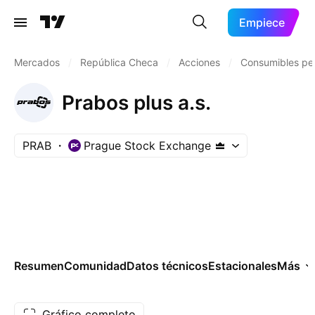
Empiece
Mercados
/
República Checa
/
Acciones
/
Consumibles pe
Prabos plus a.s.
PRAB
Prague Stock Exchange
Resumen
Comunidad
Datos técnicos
Estacionales
Más
Gráfico completo