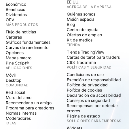
EE.UU.
Económico
ACERCA DE LA EMPRESA
Beneficios
Quiénes somos
Dividendos
Misión espacial
OPV
Blog
MÁS PRODUCTOS
Centro de ayuda
Flujo de noticias
Ofertas de empleo
Carteras
Kit de medios
Gráficos fundamentales
TIENDA
Curvas de rendimiento
Tienda TradingView
Opciones
Cartas de tarot para traders
Mapas macro
C63 TradeTime
Pine Script®
POLÍTICAS Y SEGURIDAD
APLICACIONES
Condiciones de uso
Móvil
Exención de responsabilidad
Desktop
Política de privacidad
COMUNIDAD
Política de cookies
Red social
Declaración de accesibilidad
Muro del amor
Consejos de seguridad
Recomendar a un amigo
Recompensas por detectar
Programa para creadores
errores
Normas internas
Página de estado
Moderadores
SOLUCIONES PARA EMPRESAS
IDEAS
Widgets