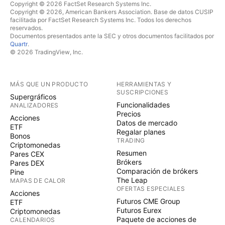
Copyright © 2026 FactSet Research Systems Inc.
Copyright © 2026, American Bankers Association. Base de datos CUSIP
facilitada por FactSet Research Systems Inc. Todos los derechos
reservados.
Documentos presentados ante la SEC y otros documentos facilitados por
Quartr
.
© 2026 TradingView, Inc.
MÁS QUE UN PRODUCTO
HERRAMIENTAS Y
SUSCRIPCIONES
Supergráficos
Funcionalidades
ANALIZADORES
Precios
Acciones
Datos de mercado
ETF
Regalar planes
Bonos
TRADING
Criptomonedas
Resumen
Pares CEX
Brókers
Pares DEX
Comparación de brókers
Pine
The Leap
MAPAS DE CALOR
OFERTAS ESPECIALES
Acciones
Futuros CME Group
ETF
Futuros Eurex
Criptomonedas
Paquete de acciones de
CALENDARIOS