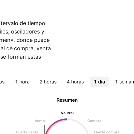
intervalo de tiempo
les, osciladores y
sumen», donde puede
eñal de compra, venta
 se forman estas
os
1 hora
2 horas
4 horas
1 día
1 seman
Resumen
Neutral
Venta
Compra
Fuerte venta
Fuerte compra