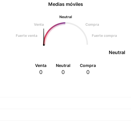
Medias móviles
Neutral
Venta
Compra
Fuerte venta
Fuerte compra
Neutral
Venta
Neutral
Compra
0
0
0