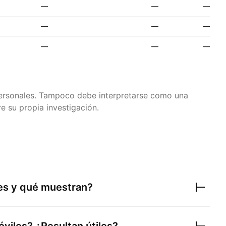
—
—
—
—
—
—
—
—
—
 personales. Tampoco debe interpretarse como una
e su propia investigación.
res y qué muestran?