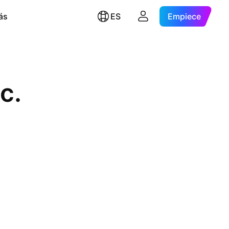
ás
ES
Empiece
c.