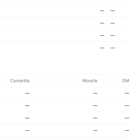
—
—
—
—
—
—
—
—
Camarilla
Woodle
DM
—
—
—
—
—
—
—
—
—
—
—
—