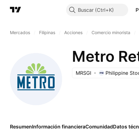
Buscar
P
Mercados
/
Filipinas
/
Acciones
/
Comercio minorista
/
Metro Ret
MRSGI
Philippine St
Resumen
Información financiera
Comunidad
Datos técn