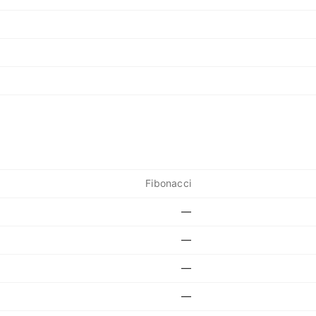
Fibonacci
—
—
—
—