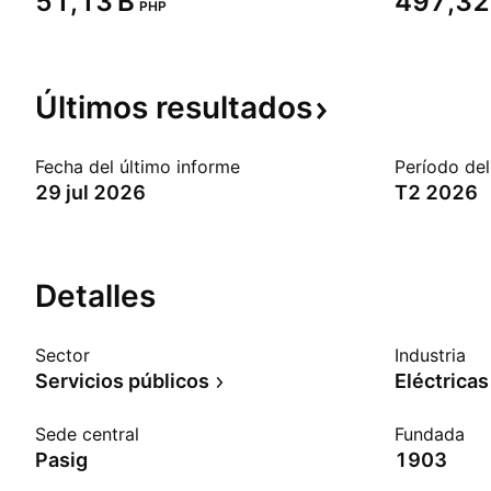
‪51,13 B‬
‪497,32 
PHP
Últimos
resultados
Fecha del último informe
Período del
29 jul 2026
T2 2026
Detalles
Sector
Industria
Servicios públicos
Eléctricas
Sede central
Fundada
Pasig
1903