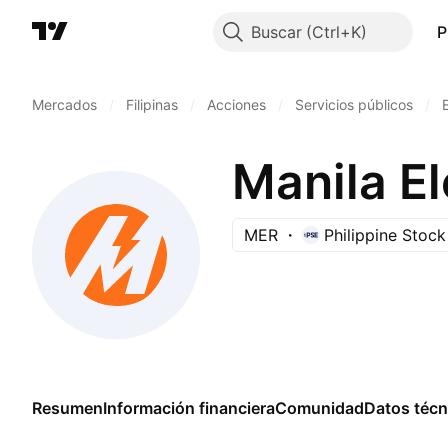
Buscar
P
Mercados
/
Filipinas
/
Acciones
/
Servicios públicos
/
Manila El
MER
Philippine Stoc
Resumen
Información financiera
Comunidad
Datos técn