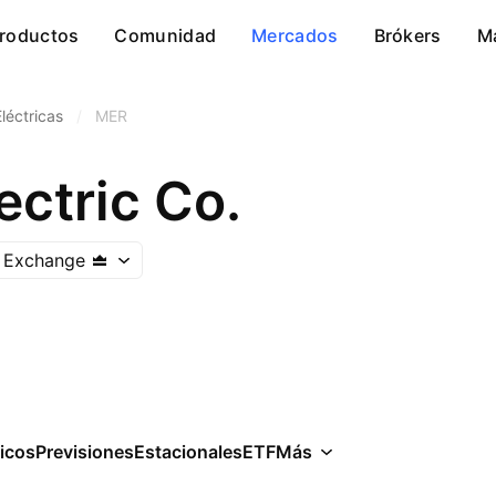
roductos
Comunidad
Mercados
Brókers
M
Eléctricas
/
MER
ectric Co.
k Exchange
icos
Previsiones
Estacionales
ETF
Más