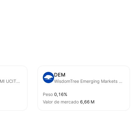
DEM
iShares Core MSCI EM IMI UCITS ETF
WisdomTree Emerging Markets High Dividend Fund
Peso
0,16%
Valor de mercado
‪6,66 M‬