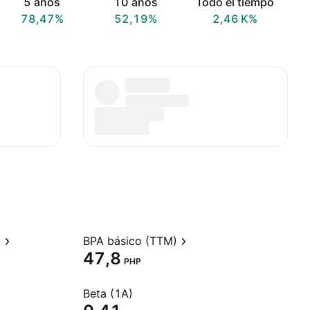
5 años
10 años
Todo el tiempo
78,47%
52,19%
‪2,46 K‬%
)
BPA básico (TTM)
47,8
PHP
Beta (1A)