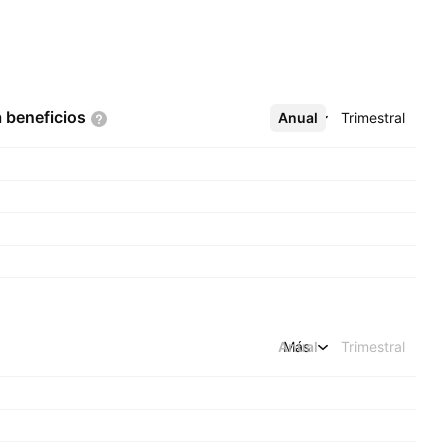
a
beneficios
Anual
Más
Trimestral
Anual
Más
Trimestral