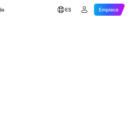
ás
ES
Empiece