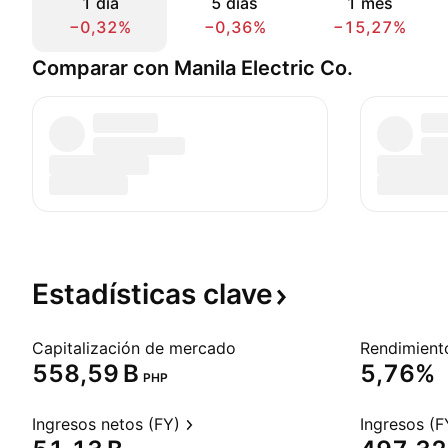
1 día
5 días
1 mes
−0,32%
−0,36%
−15,27%
Comparar con Manila Electric Co.
Estadísticas
clave
Capitalización de mercado
‪558,59 B‬
5,76%
PHP
Ingresos netos (FY)
Ingresos (F