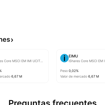
nes
EIMU
iShares Core MSCI EM IMI UCITS ETF
%
Peso
0,02%
mercado
‪6,67 M‬
Valor de mercado
‪6,67 M‬
Preguntas frecuentes