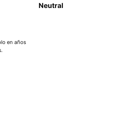
Neutral
olo en años
s.