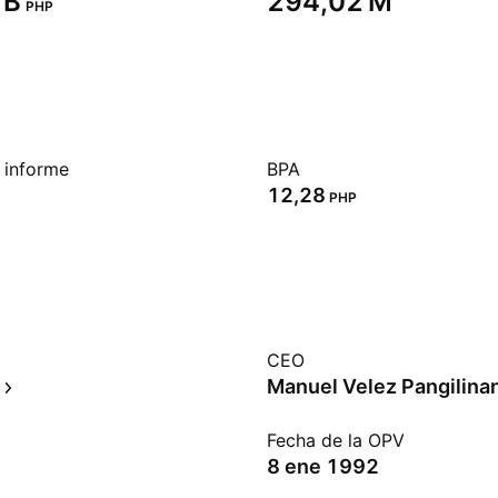
B‬
‪294,02 M‬
PHP
 informe
BPA
12,28
PHP
CEO
Manuel Velez Pangilina
Fecha de la OPV
8 ene 1992