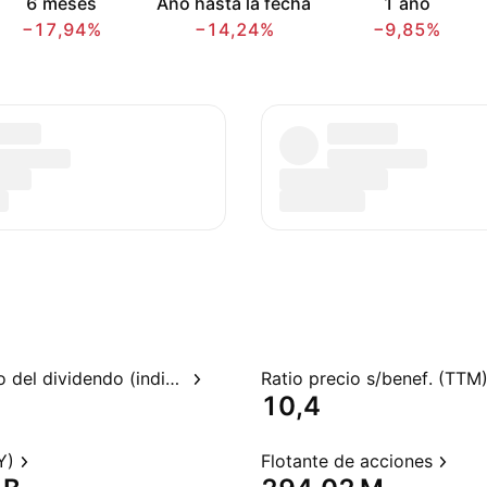
6 meses
Año hasta la fecha
1 año
−17,94%
−14,24%
−9,85%
Rendimiento del dividendo (indicado)
Ratio precio s/benef. (TTM
10,4
Y)
Flotante de acciones