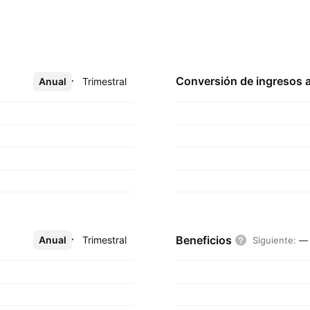
Conversión de ingresos 
Anual
Más
Trimestral
Beneficios
Anual
Más
Trimestral
Siguiente
:
—